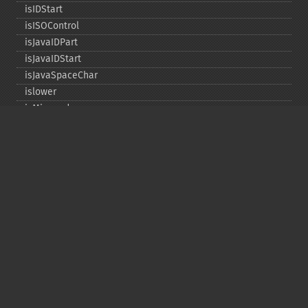
isIDStart
isISOControl
isJavaIDPart
isJavaIDStart
isJavaSpaceChar
islower
isMirrored
isprint
ispunct
isspace
istitle
isUAlphabetic
isULowercase
isupper
isUUppercase
isUWhiteSpace
isWhitespace
isxdigit
ord