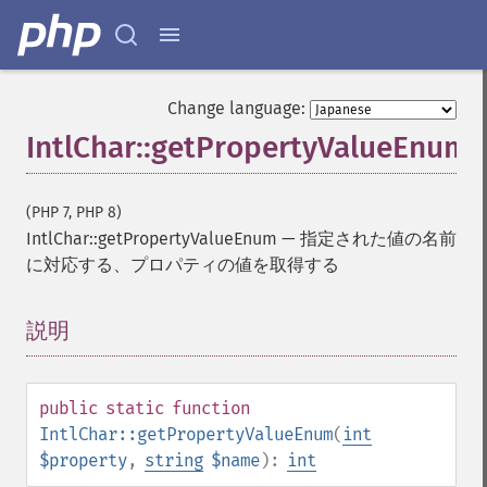
Change language:
IntlChar::getPropertyValueEnum
(PHP 7, PHP 8)
IntlChar::getPropertyValueEnum
—
指定された値の名前
に対応する、プロパティの値を取得する
説明
¶
public
static
function
IntlChar::getPropertyValueEnum
(
int
$property
,
string
$name
):
int