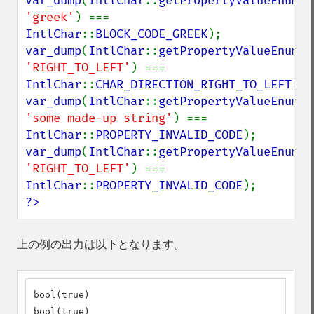
var_dump
(
IntlChar
::
getPropertyValueEnum
(
I
'greek'
) === 
IntlChar
::
BLOCK_CODE_GREEK
var_dump
(
IntlChar
::
getPropertyValueEnum
(
I
'RIGHT_TO_LEFT'
) === 
IntlChar
::
CHAR_DIRECTION_RIGHT_TO_LEFT
var_dump
(
IntlChar
::
getPropertyValueEnum
(
I
'some made-up string'
) === 
IntlChar
::
PROPERTY_INVALID_CODE
var_dump
(
IntlChar
::
getPropertyValueEnum
(
1
'RIGHT_TO_LEFT'
) === 
IntlChar
::
PROPERTY_INVALID_CODE
?>
上の例の出力は以下となります。
bool(true)

bool(true)
