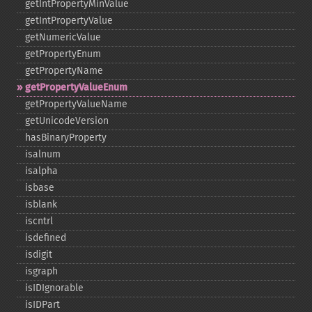
getIntPropertyMinValue
getIntPropertyValue
getNumericValue
getPropertyEnum
getPropertyName
getPropertyValueEnum
getPropertyValueName
getUnicodeVersion
hasBinaryProperty
isalnum
isalpha
isbase
isblank
iscntrl
isdefined
isdigit
isgraph
isIDIgnorable
isIDPart