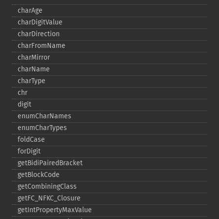
charAge
charDigitValue
charDirection
charFromName
charMirror
charName
charType
chr
digit
enumCharNames
enumCharTypes
foldCase
forDigit
getBidiPairedBracket
getBlockCode
getCombiningClass
getFC_​NFKC_​Closure
getIntPropertyMaxValue