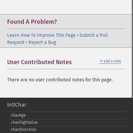
Found A Problem?
Learn How To Improve This Page
•
Submit a Pull
Request
•
Report a Bug
＋
User Contributed Notes
add a note
There are no user contributed notes for this page.
IntlChar
charAge
charDigitValue
charDirection