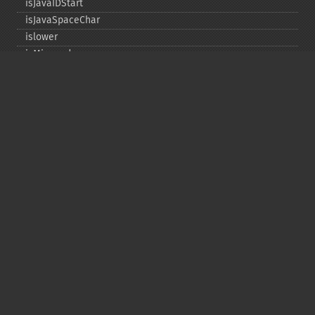
isJavaIDStart
isJavaSpaceChar
islower
isMirrored
isprint
ispunct
isspace
istitle
isUAlphabetic
isULowercase
isupper
isUUppercase
isUWhiteSpace
isWhitespace
isxdigit
ord
tolower
totitle
toupper