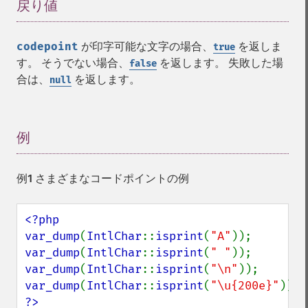
戻り値
¶
codepoint
が印字可能な文字の場合、
を返しま
true
す。 そうでない場合、
を返します。 失敗した場
false
合は、
を返します。
null
例
¶
例1 さまざまなコードポイントの例
<?php

var_dump
(
IntlChar
::
isprint
(
"A"
var_dump
(
IntlChar
::
isprint
(
" "
var_dump
(
IntlChar
::
isprint
(
"\n"
var_dump
(
IntlChar
::
isprint
(
"\u{200e}"
?>