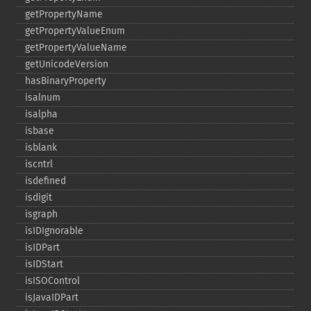
getPropertyName
getPropertyValueEnum
getPropertyValueName
getUnicodeVersion
hasBinaryProperty
isalnum
isalpha
isbase
isblank
iscntrl
isdefined
isdigit
isgraph
isIDIgnorable
isIDPart
isIDStart
isISOControl
isJavaIDPart