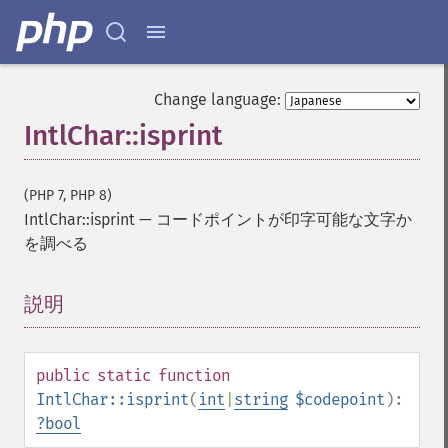
Change language:
IntlChar::isprint
(PHP 7, PHP 8)
IntlChar::isprint
—
コードポイントが印字可能な文字か
を調べる
説明
¶
public
static
function
IntlChar::isprint
(
int
|
string
$codepoint
):
?
bool