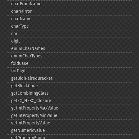
charFromName
charMirror
charName
charType
chr
digit
enumCharNames
enumCharTypes
foldCase
forDigit
getBidiPairedBracket
getBlockCode
getCombiningClass
getFC_​NFKC_​Closure
getIntPropertyMaxValue
getIntPropertyMinValue
getIntPropertyValue
getNumericValue
getPropertyEnum