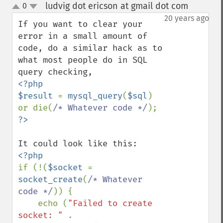
ludvig dot ericson at gmail dot com
0
¶
up
down
20 years ago
If you want to clear your 
error in a small amount of 
code, do a similar hack as to 
what most people do in SQL 
<?php

$result 
= 
mysql_query
(
$sql
) 
or die(
/* Whatever code */
if (!(
$socket 
= 
socket_create
(
/* Whatever 
code */
)) {

    echo (
"Failed to create 
socket: " 
. 