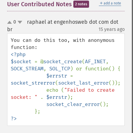
＋
User Contributed Notes
add a note
2 notes
raphael at engenhosweb dot com dot
0
up
down
br
15 years ago
¶
You can do this too, with anonymous 
<?php

$socket 
= @
socket_create
(
AF_INET
, 
SOCK_STREAM
, 
SOL_TCP
) or function() {

$errstr 
= 
socket_strerror
(
socket_last_error
());

            echo (
"Failed to create 
socket: " 
. 
$errstr
);

socket_clear_error
();

?>