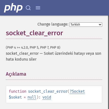
Change language:
socket_clear_error
(PHP 4 >= 4.2.0, PHP 5, PHP 7, PHP 8)
socket_clear_error
—
Soket üzerindeki hatayı veya son
hata kodunu siler
Açıklama
¶
function
socket_clear_error
(
?
Socket
$soket
=
null
):
void