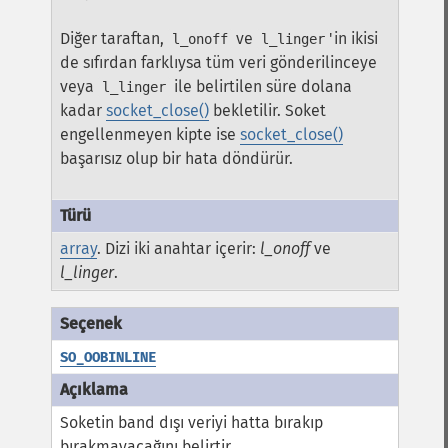
Diğer taraftan,
ve
'in ikisi
l_onoff
l_linger
de sıfırdan farklıysa tüm veri gönderilinceye
veya
ile belirtilen süre dolana
l_linger
kadar
socket_close()
bekletilir. Soket
engellenmeyen kipte ise
socket_close()
başarısız olup bir hata döndürür.
array
. Dizi iki anahtar içerir:
l_onoff
ve
l_linger
.
SO_OOBINLINE
Soketin band dışı veriyi hatta bırakıp
bırakmayacağını belirtir.