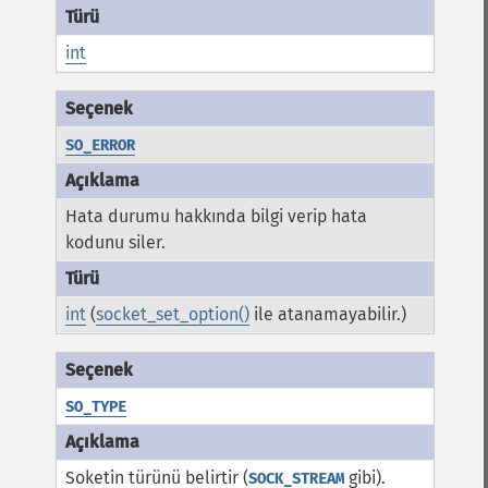
int
SO_ERROR
Hata durumu hakkında bilgi verip hata
kodunu siler.
int
(
socket_set_option()
ile atanamayabilir.)
SO_TYPE
Soketin türünü belirtir (
gibi).
SOCK_STREAM