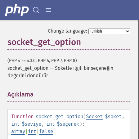
Change language:
socket_get_option
(PHP 4 >= 4.3.0, PHP 5, PHP 7, PHP 8)
socket_get_option
—
Soketle ilgili bir seçeneğin
değerini döndürür
Açıklama
¶
function
socket_get_option
(
Socket
$soket
,
int
$seviye
,
int
$seçenek
):
array
|
int
|
false