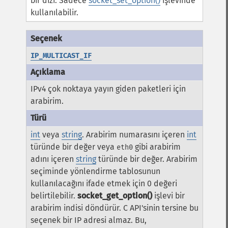
bir dizi. Sadece
socket_set_option()
işlevinde
kullanılabilir.
IP_MULTICAST_IF
IPv4 çok noktaya yayın giden paketleri için
arabirim.
int
veya
string
. Arabirim numarasını içeren
int
türünde bir değer veya
gibi arabirim
eth0
adını içeren
string
türünde bir değer. Arabirim
seçiminde yönlendirme tablosunun
kullanılacağını ifade etmek için
0
değeri
belirtilebilir.
socket_get_option()
işlevi bir
arabirim indisi döndürür. C API'sinin tersine bu
seçenek bir IP adresi almaz. Bu,