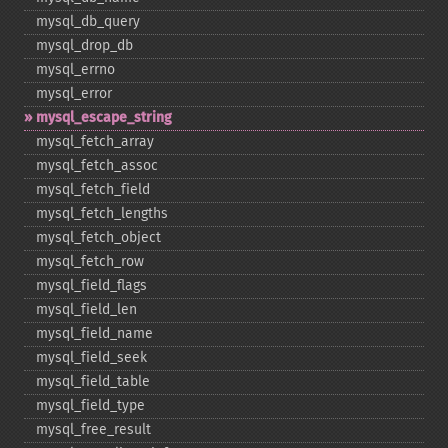
mysql_​db_​query
mysql_​drop_​db
mysql_​errno
mysql_​error
mysql_​escape_​string
mysql_​fetch_​array
mysql_​fetch_​assoc
mysql_​fetch_​field
mysql_​fetch_​lengths
mysql_​fetch_​object
mysql_​fetch_​row
mysql_​field_​flags
mysql_​field_​len
mysql_​field_​name
mysql_​field_​seek
mysql_​field_​table
mysql_​field_​type
mysql_​free_​result