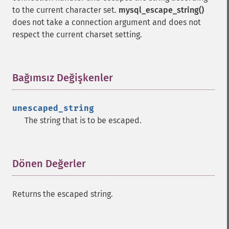
to the current character set.
mysql_escape_string()
does not take a connection argument and does not
respect the current charset setting.
Bağımsız Değişkenler
¶
unescaped_string
The string that is to be escaped.
Dönen Değerler
¶
Returns the escaped string.