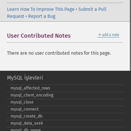
Learn How To Improve This Page
•
Submit a Pull
Request
•
Report a Bug
＋
User Contributed Notes
add a note
There are no user contributed notes for this page.
MySQL İşlevleri
mysql_​affected_​rows
mysql_​client_​encoding
mysql_​close
mysql_​connect
mysql_​create_​db
mysql_​data_​seek
mysql_​db_​name