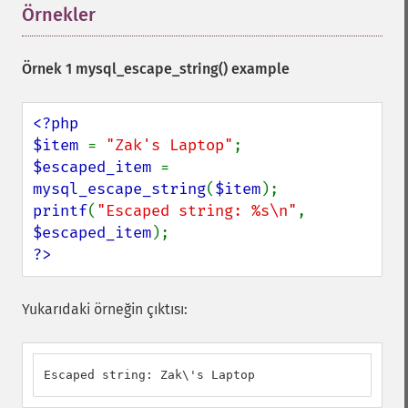
Örnekler
¶
Örnek 1
mysql_escape_string()
example
<?php

$item 
= 
"Zak's Laptop"
$escaped_item 
= 
mysql_escape_string
(
$item
printf
(
"Escaped string: %s\n"
, 
$escaped_item
?>
Yukarıdaki örneğin çıktısı:
Escaped string: Zak\'s Laptop