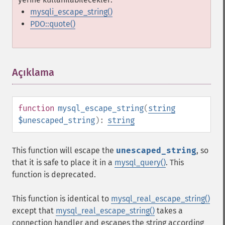
mysqli_escape_string()
PDO::quote()
Açıklama
¶
function
mysql_escape_string
(
string
$unescaped_string
):
string
This function will escape the
unescaped_string
, so
that it is safe to place it in a
mysql_query()
. This
function is deprecated.
This function is identical to
mysql_real_escape_string()
except that
mysql_real_escape_string()
takes a
connection handler and escapes the string according