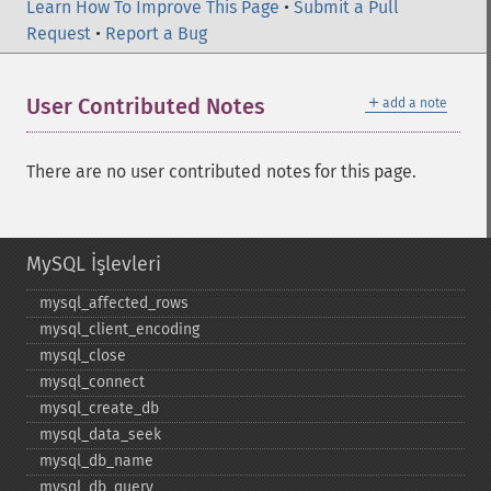
Learn How To Improve This Page
•
Submit a Pull
Request
•
Report a Bug
＋
User Contributed Notes
add a note
There are no user contributed notes for this page.
MySQL İşlevleri
mysql_​affected_​rows
mysql_​client_​encoding
mysql_​close
mysql_​connect
mysql_​create_​db
mysql_​data_​seek
mysql_​db_​name
mysql_​db_​query