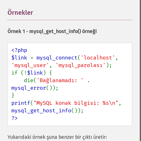
Örnekler
¶
Örnek 1 -
mysql_get_host_info()
örneği
<?php

$link 
= 
mysql_connect
(
'localhost'
, 
'mysql_user'
, 
'mysql_parolası'
);

if (!
$link
) {

    die(
'Bağlanamadı: ' 
. 
mysql_error
());

printf
(
"MySQL konak bilgisi: %s\n"
, 
mysql_get_host_info
?>
Yukarıdaki örnek şuna benzer bir çıktı üretir: