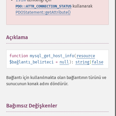
kullanarak
PDO::ATTR_CONNECTION_STATUS
PDOStatement::getAttribute()
Açıklama
¶
function
mysql_get_host_info
(
resource
$bağlantı_belirteci
=
null
):
string
|
false
Bağlantı için kullanılmakta olan bağlantının türünü ve
sunucunun konak adını döndürür.
Bağımsız Değişkenler
¶