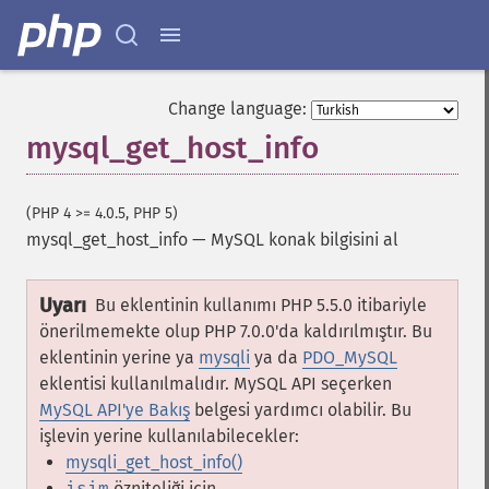
Change language:
mysql_get_host_info
(PHP 4 >= 4.0.5, PHP 5)
mysql_get_host_info
—
MySQL konak bilgisini al
Uyarı
Bu eklentinin kullanımı PHP 5.5.0 itibariyle
önerilmemekte olup PHP 7.0.0'da kaldırılmıştır. Bu
eklentinin yerine ya
mysqli
ya da
PDO_MySQL
eklentisi kullanılmalıdır. MySQL API seçerken
MySQL API'ye Bakış
belgesi yardımcı olabilir. Bu
işlevin yerine kullanılabilecekler:
mysqli_get_host_info()
isim
özniteliği için