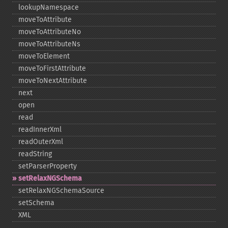
lookupNamespace
moveToAttribute
moveToAttributeNo
moveToAttributeNs
moveToElement
moveToFirstAttribute
moveToNextAttribute
next
open
read
readInnerXml
readOuterXml
readString
setParserProperty
setRelaxNGSchema
setRelaxNGSchemaSource
setSchema
XML