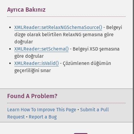
Ayrıca Bakınız
¶
XMLReader::setRelaxNGSchemaSource()
- Belgeyi
dizge olarak belirtilen RelaxNG şemasına göre
doğrular
XMLReader::setSchema()
- Belgeyi XSD şemasına
göre doğrular
XMLReader::isValid()
- Çözümlenen düğümün
geçerliliğini sınar
Found A Problem?
Learn How To Improve This Page
•
Submit a Pull
Request
•
Report a Bug