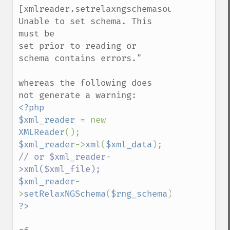
[xmlreader.setrelaxngschemasource]: 
Unable to set schema. This 
must be

set prior to reading or 
schema contains errors."

whereas the following does 
<?php

$xml_reader 
= new 
XMLReader
$xml_reader
->
xml
(
$xml_data
); 
// or $xml_reader-
$xml_reader
-
>
setRelaxNGSchema
(
$rng_schema