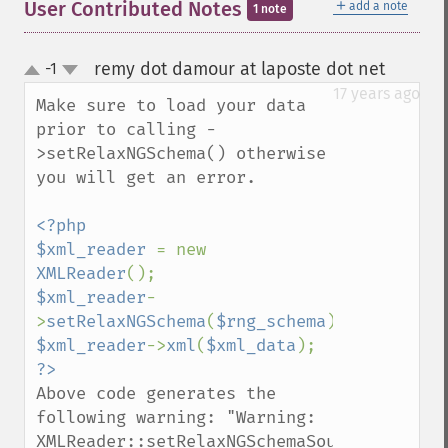
＋
User Contributed Notes
add a note
1 note
remy dot damour at laposte dot net
-1
¶
up
down
17 years ago
Make sure to load your data 
prior to calling -
>setRelaxNGSchema() otherwise 
you will get an error.

<?php

$xml_reader 
= new 
XMLReader
$xml_reader
-
>
setRelaxNGSchema
(
$rng_schema
$xml_reader
->
xml
(
$xml_data
Above code generates the 
following warning: "Warning: 
XMLReader::setRelaxNGSchemaSource()
