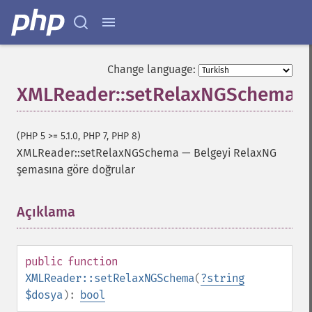
Change language:
XMLReader::setRelaxNGSchema
(PHP 5 >= 5.1.0, PHP 7, PHP 8)
XMLReader::setRelaxNGSchema
—
Belgeyi RelaxNG
şemasına göre doğrular
Açıklama
¶
public
function
XMLReader::setRelaxNGSchema
(
?
string
$dosya
):
bool