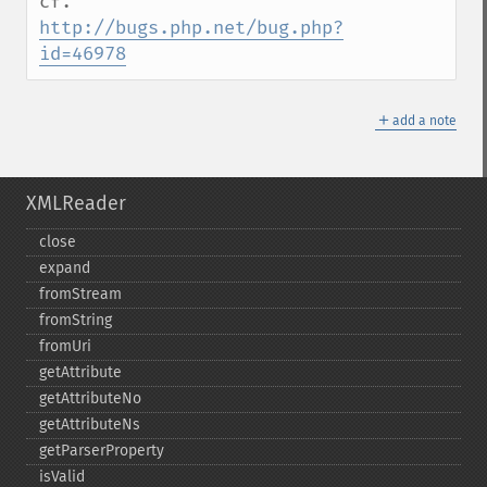
cf. 
http://bugs.php.net/bug.php?
id=46978
＋
add a note
XMLReader
close
expand
fromStream
fromString
fromUri
getAttribute
getAttributeNo
getAttributeNs
getParserProperty
isValid