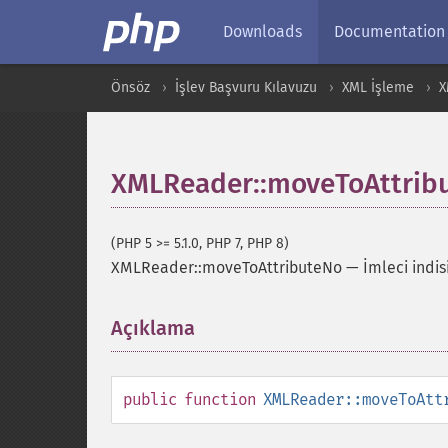
Downloads
Documentation
Önsöz
İşlev Başvuru Kılavuzu
XML İşleme
X
XMLReader::moveToAttrib
(PHP 5 >= 5.1.0, PHP 7, PHP 8)
XMLReader::moveToAttributeNo
—
İmleci indis
Açıklama
¶
public
function
XMLReader::moveToAtt