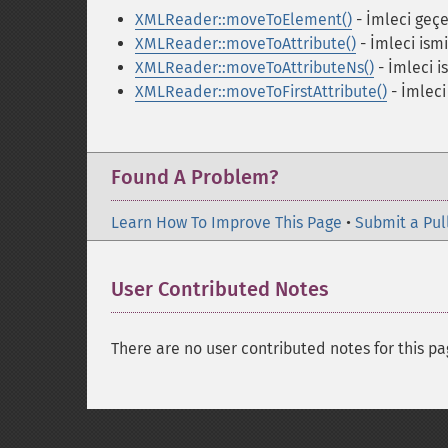
XMLReader::moveToElement()
- İmleci geç
XMLReader::moveToAttribute()
- İmleci ismi
XMLReader::moveToAttributeNs()
- İmleci i
XMLReader::moveToFirstAttribute()
- İmleci
Found A Problem?
Learn How To Improve This Page
•
Submit a Pul
User Contributed Notes
There are no user contributed notes for this pa