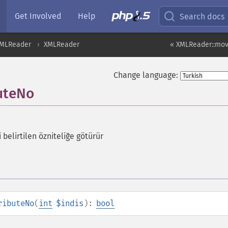
Get Involved
Help
Search docs
MLReader
XMLReader
« XMLReader::mov
Change language:
uteNo
i belirtilen özniteliğe götürür
ributeNo
(
int
$indis
):
bool