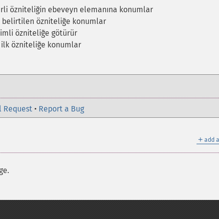
erli özniteliğin ebeveyn elemanına konumlar
 belirtilen özniteliğe konumlar
simli özniteliğe götürür
 ilk özniteliğe konumlar
l Request
•
Report a Bug
＋
add a
ge.