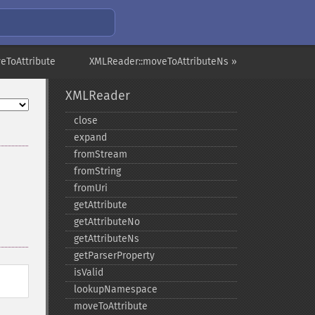
eToAttribute
XMLReader::moveToAttributeNs »
XMLReader
close
expand
fromStream
fromString
fromUri
getAttribute
getAttributeNo
getAttributeNs
getParserProperty
isValid
lookupNamespace
moveToAttribute