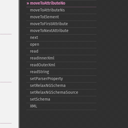
moveToAttributeNo
moveToAttributeNs
moveToElement
moveToFirstAttribute
moveToNextAttribute
next
open
read
readInnerXml
readOuterXml
readString
setParserProperty
setRelaxNGSchema
setRelaxNGSchemaSource
setSchema
XML