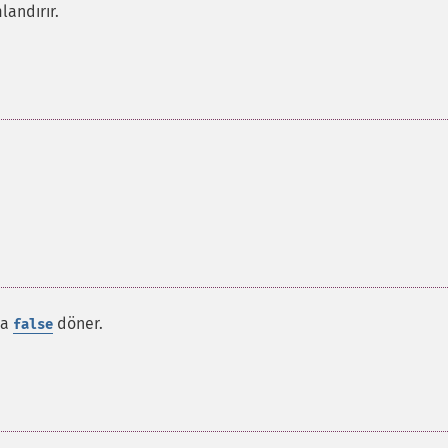
landırır.
da
döner.
false