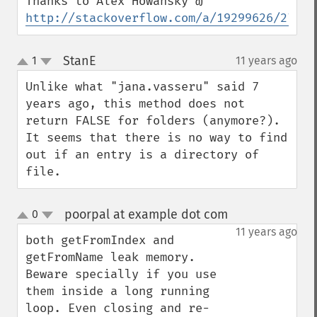
Thanks to Alex Howansky @ 
http://stackoverflow.com/a/19299626/27475
StanE
1
11 years ago
¶
up
down
Unlike what "jana.vasseru" said 7 
years ago, this method does not 
return FALSE for folders (anymore?). 
It seems that there is no way to find 
out if an entry is a directory of 
file.
poorpal at example dot com
0
¶
up
down
11 years ago
both getFromIndex and 
getFromName leak memory. 
Beware specially if you use 
them inside a long running 
loop. Even closing and re-