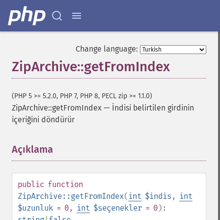
Change language:
ZipArchive::getFromIndex
(PHP 5 >= 5.2.0, PHP 7, PHP 8, PECL zip >= 1.1.0)
ZipArchive::getFromIndex
—
İndisi belirtilen girdinin
içeriğini döndürür
Açıklama
¶
public
function
ZipArchive::getFromIndex
(
int
$indis
,
int
$uzunluk
= 0
,
int
$seçenekler
= 0
):
string
|
false