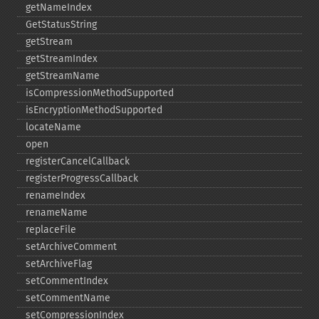
getNameIndex
GetStatusString
getStream
getStreamIndex
getStreamName
isCompressionMethodSupported
isEncryptionMethodSupported
locateName
open
registerCancelCallback
registerProgressCallback
renameIndex
renameName
replaceFile
setArchiveComment
setArchiveFlag
setCommentIndex
setCommentName
setCompressionIndex