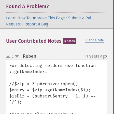
Found A Problem?
Learn How To Improve This Page
•
Submit a Pull
Request
•
Report a Bug
＋
User Contributed Notes
add a note
5 notes
Ruben
3
11 years ago
¶
up
down
For detecting folders use function 
::getNameIndex:

//$zip = ZipArchive::open()

$entry = $zip->getNameIndex($i);

$isDir = (substr($entry, -1, 1) == 
'/');
