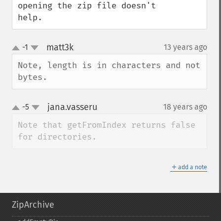
opening the zip file doesn't 
help.
matt3k
-1
13 years ago
¶
up
down
Note, length is in characters and not 
bytes.
jana.vasseru
-5
18 years ago
¶
up
down
Note that getFromIndex returns false 
for directories.
＋
add a note
ZipArchive