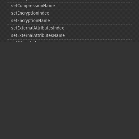
setCompressionName
setEncryptionIndex
setEncryptionName
setExternalAttributesIndex
setExternalAttributesName
setMtimeIndex
setMtimeName
setPassword
statIndex
statName
unchangeAll
unchangeArchive
unchangeIndex
unchangeName
Copyright © 2001-2026 The PHP Documentation