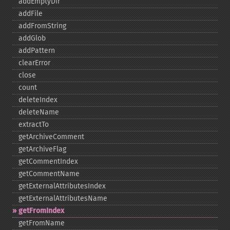
addEmptyDir
addFile
addFromString
addGlob
addPattern
clearError
close
count
deleteIndex
deleteName
extractTo
getArchiveComment
getArchiveFlag
getCommentIndex
getCommentName
getExternalAttributesIndex
getExternalAttributesName
getFromIndex
getFromName