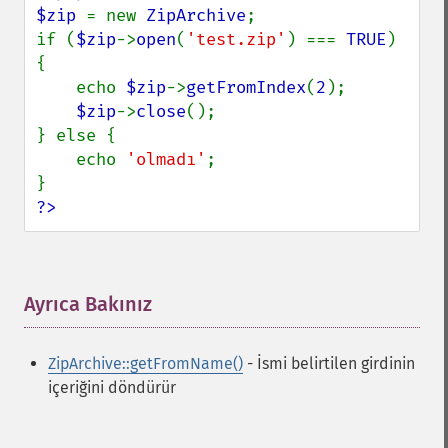
$zip 
= new 
ZipArchive
;

if (
$zip
->
open
(
'test.zip'
) === 
TRUE
) 
{

    echo 
$zip
->
getFromIndex
(
2
);

$zip
->
close
();

} else {

    echo 
'olmadı'
;

?>
Ayrıca Bakınız
¶
ZipArchive::getFromName()
- İsmi belirtilen girdinin
içeriğini döndürür