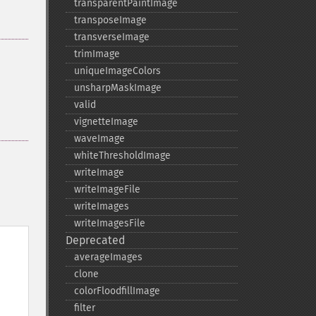
transparentPaintImage
transposeImage
transverseImage
trimImage
uniqueImageColors
unsharpMaskImage
valid
vignetteImage
waveImage
whiteThresholdImage
writeImage
writeImageFile
writeImages
writeImagesFile
Deprecated
averageImages
clone
colorFloodfillImage
filter