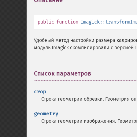
Описание
¶
public
function
Imagick::transformIm
Удобный метод настройки размера кадриров
модуль Imagick скомпилировали с версией I
Список параметров
¶
crop
Строка геометрии обрезки. Геометрия о
geometry
Строка геометрии изображения. Геомет