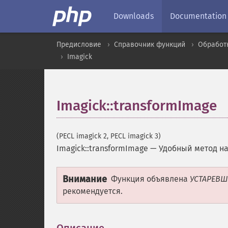
Downloads
Documentation
Предисловие
Справочник функций
Обработ
Imagick
Imagick::transformImage
(PECL imagick 2, PECL imagick 3)
Imagick::transformImage
—
Удобный метод н
Внимание
Функция объявлена
УСТАРЕВ
рекомендуется.