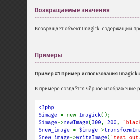
Возвращаемые значения
¶
Возвращает объект Imagick, содержащий п
Примеры
¶
Пример #1 Пример использования
Imagick:
В примере создаётся чёрное изображение р
<?php

$image 
= new 
Imagick
$image
->
newImage
(
300
, 
200
, 
"blac
$new_image 
= 
$image
->
transformIm
$new_image
->
writeImage
(
'test_out