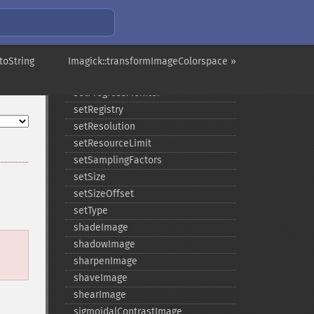
setIteratorIndex
setLastIterator
setOption
setPage
toString
Imagick::transformImageColorspace »
setPointSize
setProgressMonitor
setRegistry
setResolution
setResourceLimit
setSamplingFactors
setSize
setSizeOffset
setType
shadeImage
shadowImage
sharpenImage
shaveImage
shearImage
sigmoidalContrastImage