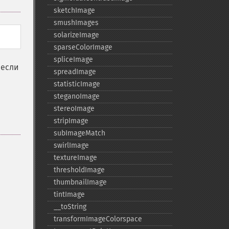
sketchImage
smushImages
solarizeImage
sparseColorImage
spliceImage
 если
spreadImage
statisticImage
steganoImage
stereoImage
stripImage
subImageMatch
swirlImage
textureImage
thresholdImage
thumbnailImage
tintImage
_​_​toString
transformImageColorspace