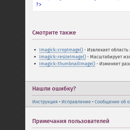
?>
Смотрите также
¶
Imagick::cropImage()
- Извлекает область
Imagick::resizeImage()
- Масштабирует из
Imagick::thumbnailImage()
- Изменяет ра
Нашли ошибку?
Инструкция
•
Исправление
•
Сообщение об 
Примечания пользователей