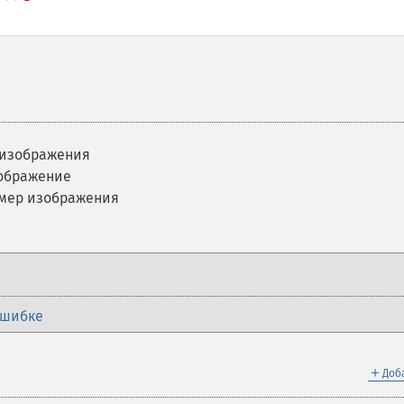
 изображения
ображение
змер изображения
ошибке
＋
Доб