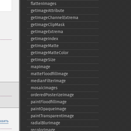
flattenImages
getImageAttribute
getImageChannelExtrema
getImageClipMask
getImageExtrema
getImageIndex
getImageMatte
getImageMatteColor
getImageSize
mapImage
matteFloodfillImage
medianFilterImage
mosaicImages
orderedPosterizeImage
paintFloodfillImage
paintOpaqueImage
paintTransparentImage
авить
radialBlurImage
recolorImage