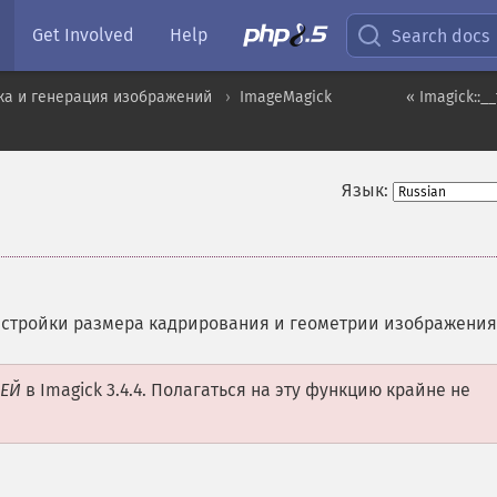
Get Involved
Help
Search docs
ка и генерация изображений
ImageMagick
« Imagick::__
Язык:
астройки размера кадрирования и геометрии изображения
ШЕЙ
в Imagick 3.4.4. Полагаться на эту функцию крайне не