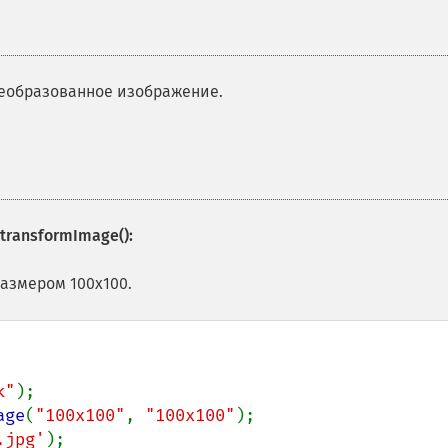
реобразованное изображение.
:transformImage()
:
азмером 100x100.
k"
age
(
"100x100"
, 
"100x100"
.jpg'