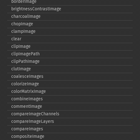
borderImage
brightnessContrastImage
charcoalImage
chopImage
clampImage
clear
clipImage
clipImagePath
clipPathImage
clutImage
coalesceImages
colorizeImage
colorMatrixImage
combineImages
commentImage
compareImageChannels
compareImageLayers
compareImages
compositeImage