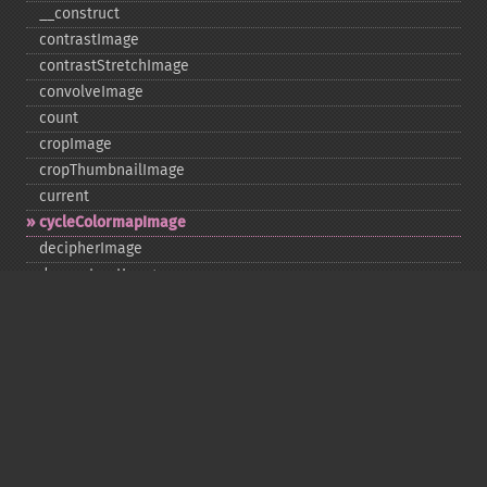
_​_​construct
contrastImage
contrastStretchImage
convolveImage
count
cropImage
cropThumbnailImage
current
cycleColormapImage
decipherImage
deconstructImages
deleteImageArtifact
deleteImageProperty
deskewImage
despeckleImage
destroy
displayImage
displayImages
distortImage