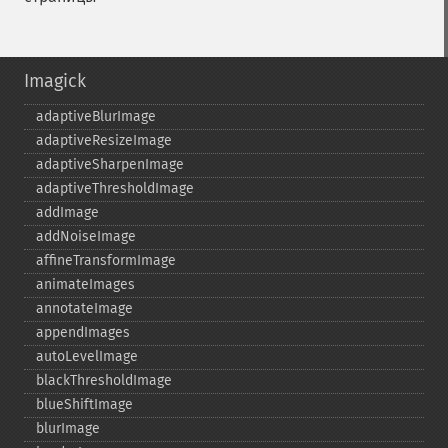
Imagick
adaptiveBlurImage
adaptiveResizeImage
adaptiveSharpenImage
adaptiveThresholdImage
addImage
addNoiseImage
affineTransformImage
animateImages
annotateImage
appendImages
autoLevelImage
blackThresholdImage
blueShiftImage
blurImage