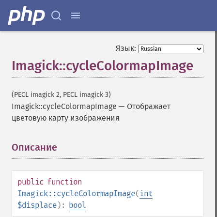
Язык:
Imagick::cycleColormapImage
(PECL imagick 2, PECL imagick 3)
Imagick::cycleColormapImage
—
Отображает
цветовую карту изображения
Описание
¶
public
function
Imagick::cycleColormapImage
(
int
$displace
):
bool