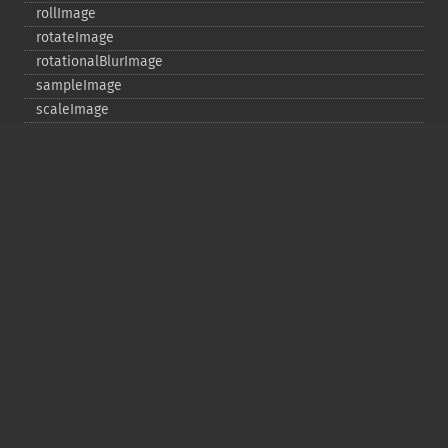
rollImage
rotateImage
rotationalBlurImage
sampleImage
scaleImage
segmentImage
selectiveBlurImage
separateImageChannel
sepiaToneImage
setBackgroundColor
setColorspace
setCompression
setCompressionQuality
setFilename
setFirstIterator
setFont
setFormat
setGravity
setImage