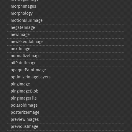
morphImages
morphology
motionBlurImage
negateImage
newImage
newPseudoImage
nextImage
normalizeImage
oilPaintImage
opaquePaintImage
optimizeImageLayers
pingImage
pingImageBlob
pingImageFile
polaroidImage
posterizeImage
previewImages
previousImage