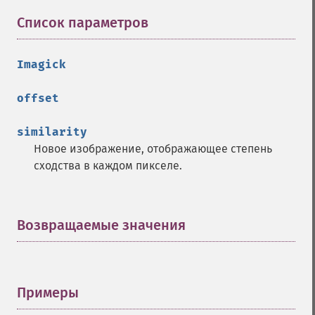
getImageDepth
Список параметров
¶
getImageDispose
getImageDistortion
getImageFilename
Imagick
getImageFormat
getImageGamma
offset
getImageGeometry
getImageGravity
similarity
getImageGreenPrimary
Новое изображение, отображающее степень
getImageHeight
сходства в каждом пикселе.
getImageHistogram
getImageInterlaceScheme
getImageInterpolateMethod
Возвращаемые значения
¶
getImageIterations
getImageLength
getImageMimeType
getImageOrientation
Примеры
¶
getImagePage
getImagePixelColor