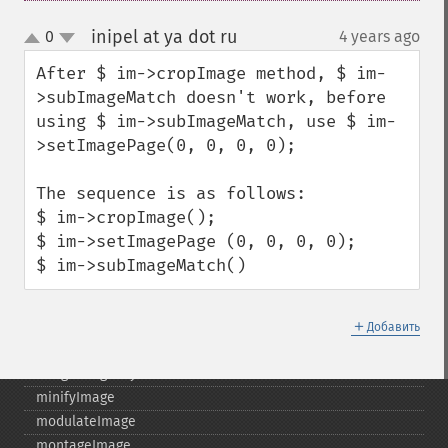
getVersion
inipel at ya dot ru
0
4 years ago
¶
haldClutImage
up
down
hasNextImage
After $ im->cropImage method, $ im-
hasPreviousImage
>subImageMatch doesn't work, before 
identifyFormat
using $ im->subImageMatch, use $ im-
identifyImage
>setImagePage(0, 0, 0, 0);

implodeImage
importImagePixels
The sequence is as follows:

inverseFourierTransformImage
$ im->cropImage();

labelImage
$ im->setImagePage (0, 0, 0, 0);

levelImage
$ im->subImageMatch()
linearStretchImage
liquidRescaleImage
＋
listRegistry
Добавить
magnifyImage
mergeImageLayers
minifyImage
modulateImage
montageImage