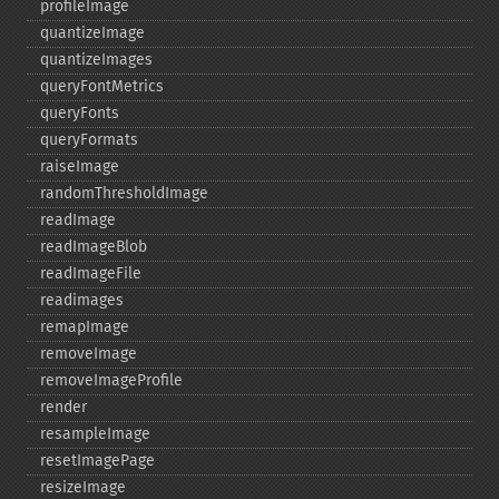
profileImage
quantizeImage
quantizeImages
queryFontMetrics
queryFonts
queryFormats
raiseImage
randomThresholdImage
readImage
readImageBlob
readImageFile
readimages
remapImage
removeImage
removeImageProfile
render
resampleImage
resetImagePage
resizeImage