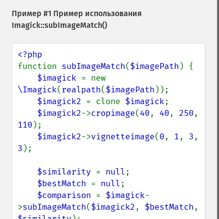
getImageProfile
Пример #1 Пример использования
getImageProfiles
Imagick::subImageMatch()
getImageProperties
getImageProperty
getImageRedPrimary
function 
subImageMatch
(
$imagePath
) {

getImageRegion
$imagick 
= new 
getImageRenderingIntent
\Imagick
(
realpath
(
$imagePath
));

getImageResolution
$imagick2 
= clone 
$imagick
;

getImagesBlob
$imagick2
->
cropimage
(
40
, 
40
, 
250
, 
getImageScene
110
);

getImageSignature
$imagick2
->
vignetteimage
(
0
, 
1
, 
3
, 
getImageTicksPerSecond
3
);

getImageTotalInkDensity
getImageType
$similarity 
= 
null
;

getImageUnits
$bestMatch 
= 
null
;

getImageVirtualPixelMethod
$comparison 
= 
$imagick
-
getImageWhitePoint
>
subImageMatch
(
$imagick2
, 
$bestMatch
, 
getImageWidth
$similarity
);
