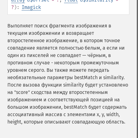
getImageArtifact
?
):
Imagick
getImageBackgroundColor
getImageBlob
getImageBluePrimary
Выполняет поиск фрагмента изображения в
getImageBorderColor
текущем изображении и возвращает
getImageChannelDepth
второстепенное изображение, в котором точное
getImageChannelDistortion
совпадение является полностью белым, а если ни
getImageChannelDistortions
один из пикселей не совпадает — чёрным, в
getImageChannelKurtosis
противном случае - некоторым промежуточным
getImageChannelMean
уровнем серого. Вы также можете передать
getImageChannelRange
необязательные параметры bestMatch и similarity.
getImageChannelStatistics
После вызова функции similarity будет установлено
getImageColormapColor
на "score" сходства между второстепенным
getImageColors
изображением и соответствующей позицией на
getImageColorspace
большом изображении, bestMatch будет содержать
getImageCompose
ассоциативный массив с элементами x, y, width,
getImageCompression
height, которые описывают совпадающую область.
getImageCompressionQuality
getImageDelay