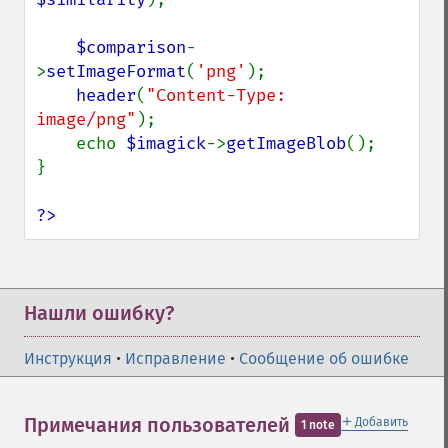
getInterlaceScheme
getIteratorIndex
$comparison
-
getNumberImages
>
setImageFormat
(
'png'
);

getOption
header
(
"Content-Type: 
getPackageName
image/png"
);

getPage
    echo 
$imagick
->
getImageBlob
();

getPixelIterator
}

getPixelRegionIterator
getPointSize
?>
getQuantum
getQuantumDepth
getQuantumRange
getRegistry
Нашли ошибку?
getReleaseDate
getResource
Инструкция
•
Исправление
•
Сообщение об ошибке
getResourceLimit
getSamplingFactors
getSize
＋
Примечания пользователей
Добавить
1 note
getSizeOffset