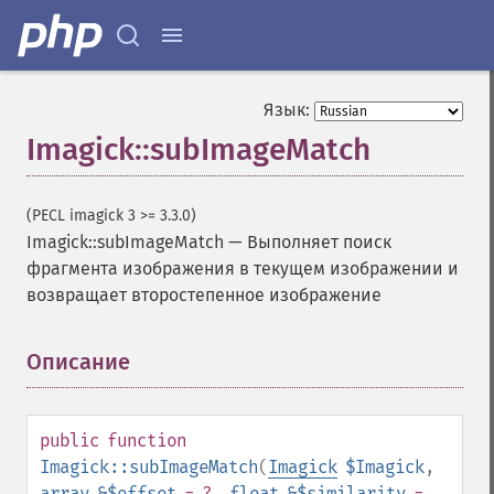
flopImage
forwardFourierTransformImage
frameImage
functionImage
Язык:
fxImage
Imagick::subImageMatch
gammaImage
gaussianBlurImage
getColorspace
(PECL imagick 3 >= 3.3.0)
getCompression
Imagick::subImageMatch
—
Выполняет поиск
getCompressionQuality
фрагмента изображения в текущем изображении и
getCopyright
возвращает второстепенное изображение
getFilename
getFont
Описание
¶
getFormat
getGravity
getHomeURL
public
function
getImage
Imagick::subImageMatch
(
Imagick
$Imagick
,
getImageAlphaChannel
array
&$offset
= ?
,
float
&$similarity
=