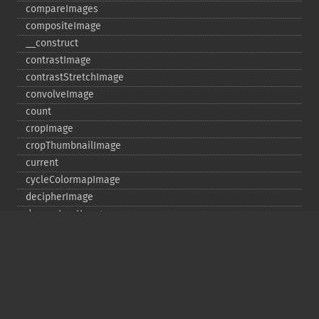
compareImages
compositeImage
_​_​construct
contrastImage
contrastStretchImage
convolveImage
count
cropImage
cropThumbnailImage
current
cycleColormapImage
decipherImage
deconstructImages
deleteImageArtifact
deleteImageProperty
deskewImage
despeckleImage
destroy
displayImage