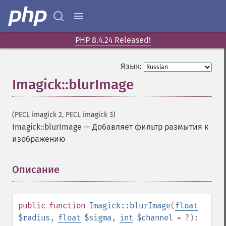
PHP 8.4.24 Released!
Язык:
Imagick::blurImage
(PECL imagick 2, PECL imagick 3)
Imagick::blurImage
—
Добавляет фильтр размытия к
изображению
Описание
¶
public
function
Imagick::blurImage
(
float
$radius
,
float
$sigma
,
int
$channel
= ?
):