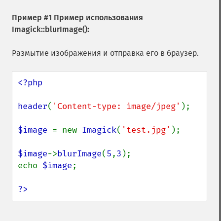
Пример #1 Пример использования
Imagick::blurImage()
:
Размытие изображения и отправка его в браузер.
<?php

header
(
'Content-type: image/jpeg'
);

$image 
= new 
Imagick
(
'test.jpg'
);

$image
->
blurImage
(
5
,
3
);

echo 
$image
;

?>