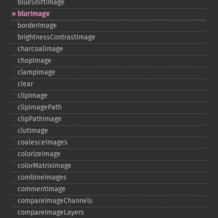
blueShiftImage
blurImage
borderImage
brightnessContrastImage
charcoalImage
chopImage
clampImage
clear
clipImage
clipImagePath
clipPathImage
clutImage
coalesceImages
colorizeImage
colorMatrixImage
combineImages
commentImage
compareImageChannels
compareImageLayers