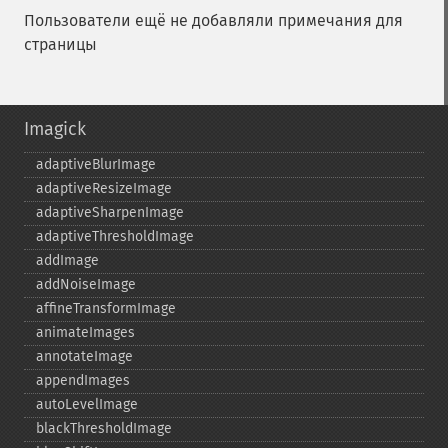
Пользователи ещё не добавляли примечания для
страницы
Imagick
adaptiveBlurImage
adaptiveResizeImage
adaptiveSharpenImage
adaptiveThresholdImage
addImage
addNoiseImage
affineTransformImage
animateImages
annotateImage
appendImages
autoLevelImage
blackThresholdImage