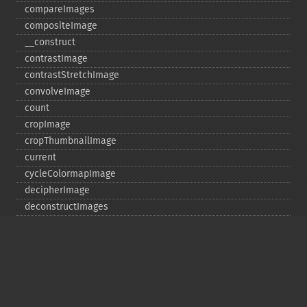
compareImages
compositeImage
_​_​construct
contrastImage
contrastStretchImage
convolveImage
count
cropImage
cropThumbnailImage
current
cycleColormapImage
decipherImage
deconstructImages
deleteImageArtifact
deleteImageProperty
deskewImage
despeckleImage
destroy
displayImage