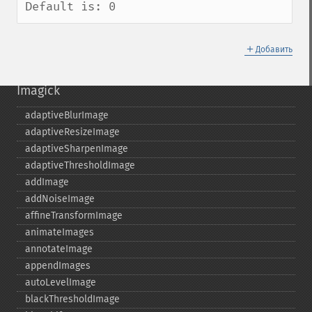
Default is: 0
＋
Добавить
Imagick
adaptiveBlurImage
adaptiveResizeImage
adaptiveSharpenImage
adaptiveThresholdImage
addImage
addNoiseImage
affineTransformImage
animateImages
annotateImage
appendImages
autoLevelImage
blackThresholdImage