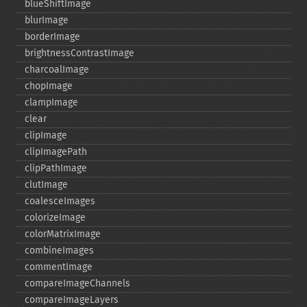
blueShiftImage
blurImage
borderImage
brightnessContrastImage
charcoalImage
chopImage
clampImage
clear
clipImage
clipImagePath
clipPathImage
clutImage
coalesceImages
colorizeImage
colorMatrixImage
combineImages
commentImage
compareImageChannels
compareImageLayers