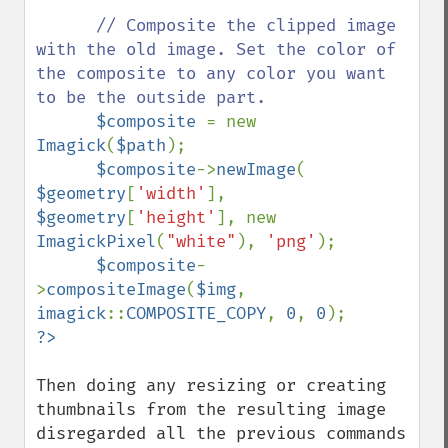
// Composite the clipped image 
with the old image. Set the color of 
the composite to any color you want 
to be the outside part.

$composite 
= new 
Imagick
(
$path
);

$composite
->
newImage
( 
$geometry
[
'width'
], 
$geometry
[
'height'
], new 
ImagickPixel
(
"white"
), 
'png'
);

$composite
-
>
compositeImage
(
$img
, 
imagick
::
COMPOSITE_COPY
, 
0
, 
0
Then doing any resizing or creating 
thumbnails from the resulting image  
disregarded all the previous commands 