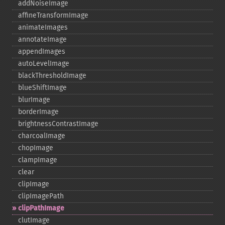
addNoiseImage
affineTransformImage
animateImages
annotateImage
appendImages
autoLevelImage
blackThresholdImage
blueShiftImage
blurImage
borderImage
brightnessContrastImage
charcoalImage
chopImage
clampImage
clear
clipImage
clipImagePath
clipPathImage
clutImage