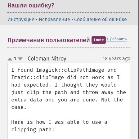
Нашли ошибку?
Инструкция
•
Исправление
•
Сообщение об ошибке
＋
Примечания пользователей
Добавить
1 note
Coleman Nitroy
1
18 years ago
¶
up
down
I found Imagick::clipPathImage and 
Imagic::clipImage did not work as I 
had expected. I thought they would 
just clip the path and throw away the 
extra data and you are done. Not the 
case. 

Here is how I was able to use a 
clipping path:
