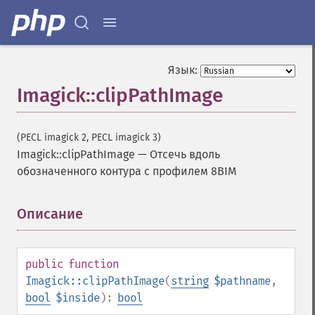
Язык:
Imagick::clipPathImage
(PECL imagick 2, PECL imagick 3)
Imagick::clipPathImage
—
Отсечь вдоль
обозначенного контура с профилем 8BIM
Описание
¶
public
function
Imagick::clipPathImage
(
string
$pathname
,
bool
$inside
):
bool