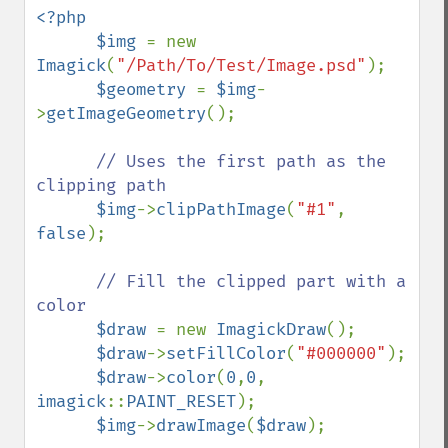
<?php

      $img 
= new 
Imagick
(
"/Path/To/Test/Image.psd"
);

$geometry 
= 
$img
-
>
getImageGeometry
();

// Uses the first path as the 
clipping path

$img
->
clipPathImage
(
"#1"
, 
false
);

// Fill the clipped part with a 
color

$draw 
= new 
ImagickDraw
();

$draw
->
setFillColor
(
"#000000"
);

$draw
->
color
(
0
,
0
, 
imagick
::
PAINT_RESET
);

$img
->
drawImage
(
$draw
);
