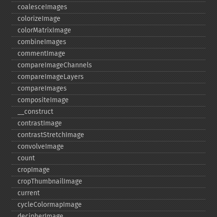
coalesceImages
colorizeImage
colorMatrixImage
combineImages
commentImage
compareImageChannels
compareImageLayers
compareImages
compositeImage
_​_​construct
contrastImage
contrastStretchImage
convolveImage
count
cropImage
cropThumbnailImage
current
cycleColormapImage
decipherImage