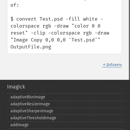
of:

$ convert Test.psd -fill white -
colorspace rgb -draw "color 0 0 
reset" -clip -colorspace rgb -draw 
"Image Copy 0,0 0,0 'Test.psd'" 
OutputFile.png
＋
Добавить
Imagick
adaptiveBlurImage
adaptiveResizeImage
adaptiveSharpenImage
adaptiveThresholdImage
addImage