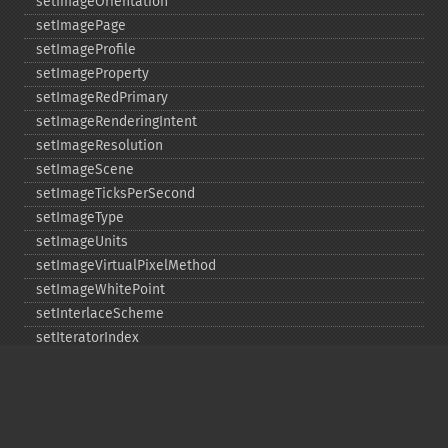
setImageOrientation
setImagePage
setImageProfile
setImageProperty
setImageRedPrimary
setImageRenderingIntent
setImageResolution
setImageScene
setImageTicksPerSecond
setImageType
setImageUnits
setImageVirtualPixelMethod
setImageWhitePoint
setInterlaceScheme
setIteratorIndex
setLastIterator
setOption
setPage
setPointSize