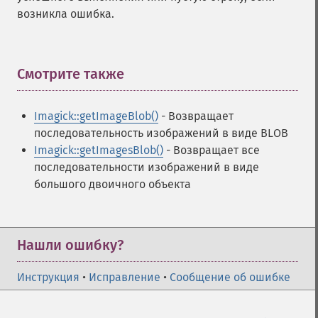
raiseImage
возникла ошибка.
randomThresholdImage
readImage
readImageBlob
readImageFile
Смотрите также
¶
readimages
remapImage
Imagick::getImageBlob()
- Возвращает
removeImage
последовательность изображений в виде BLOB
removeImageProfile
Imagick::getImagesBlob()
- Возвращает все
render
последовательности изображений в виде
resampleImage
большого двоичного объекта
resetImagePage
resizeImage
rollImage
rotateImage
Нашли ошибку?
rotationalBlurImage
sampleImage
Инструкция
•
Исправление
•
Сообщение об ошибке
scaleImage
segmentImage