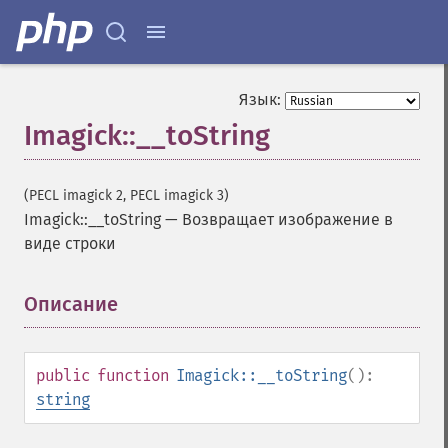
implodeImage
importImagePixels
inverseFourierTransformImage
labelImage
Язык:
levelImage
Imagick::__toString
linearStretchImage
liquidRescaleImage
listRegistry
(PECL imagick 2, PECL imagick 3)
magnifyImage
Imagick::__toString
—
Возвращает изображение в
mergeImageLayers
виде строки
minifyImage
modulateImage
montageImage
Описание
¶
morphImages
morphology
motionBlurImage
public
function
Imagick::__toString
():
negateImage
string
newImage
newPseudoImage