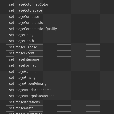
setImageColormapColor
setImageColorspace
setImageCompose
setImageCompression
setImageCompressionQuality
setImageDelay
setImageDepth
setImageDispose
setImageExtent
setImageFilename
setImageFormat
setImageGamma
setImageGravity
setImageGreenPrimary
setImageInterlaceScheme
setImageInterpolateMethod
setImageIterations
setImageMatte