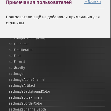
＋
Примечания пользователей
Добавить
selectiveBlurImage
separateImageChannel
sepiaToneImage
Пользователи ещё не добавляли примечания для
setBackgroundColor
страницы
setColorspace
setCompression
setCompressionQuality
setFilename
setFirstIterator
setFont
setFormat
setGravity
setImage
setImageAlphaChannel
setImageArtifact
setImageBackgroundColor
setImageBluePrimary
setImageBorderColor
setImageChannelDepth