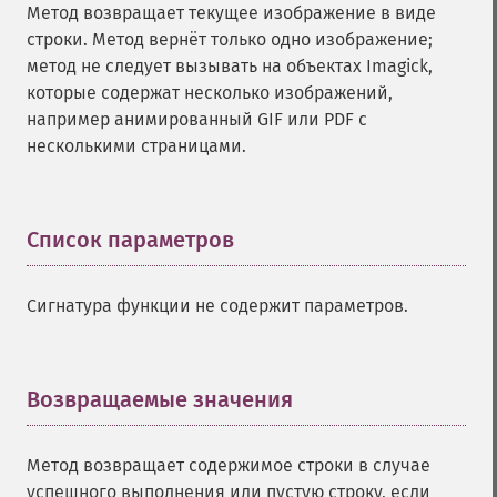
Метод возвращает текущее изображение в виде
nextImage
строки. Метод вернёт только одно изображение;
normalizeImage
метод не следует вызывать на объектах Imagick,
oilPaintImage
которые содержат несколько изображений,
opaquePaintImage
например анимированный GIF или PDF с
optimizeImageLayers
несколькими страницами.
pingImage
pingImageBlob
pingImageFile
polaroidImage
Список параметров
¶
posterizeImage
previewImages
Сигнатура функции не содержит параметров.
previousImage
profileImage
quantizeImage
quantizeImages
Возвращаемые значения
¶
queryFontMetrics
queryFonts
Метод возвращает содержимое строки в случае
queryFormats
успешного выполнения или пустую строку, если