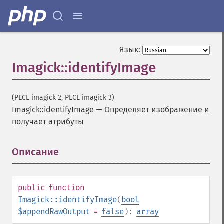
Язык:
Imagick::identifyImage
(PECL imagick 2, PECL imagick 3)
Imagick::identifyImage
—
Определяет изображение и
получает атрибуты
Описание
¶
public
function
Imagick::identifyImage
(
bool
$appendRawOutput
=
false
):
array