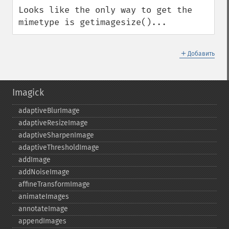
Looks like the only way to get the 
mimetype is getimagesize()...
＋
Добавить
Imagick
adaptiveBlurImage
adaptiveResizeImage
adaptiveSharpenImage
adaptiveThresholdImage
addImage
addNoiseImage
affineTransformImage
animateImages
annotateImage
appendImages