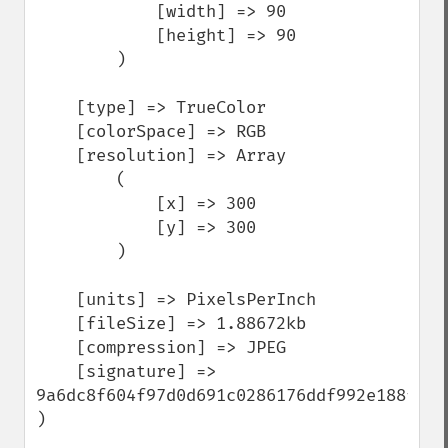
            [width] => 90

            [height] => 90

        )

    [type] => TrueColor

    [colorSpace] => RGB

    [resolution] => Array

        (

            [x] => 300

            [y] => 300

        )

    [units] => PixelsPerInch

    [fileSize] => 1.88672kb

    [compression] => JPEG

    [signature] => 
9a6dc8f604f97d0d691c0286176ddf992e188f0be
)
