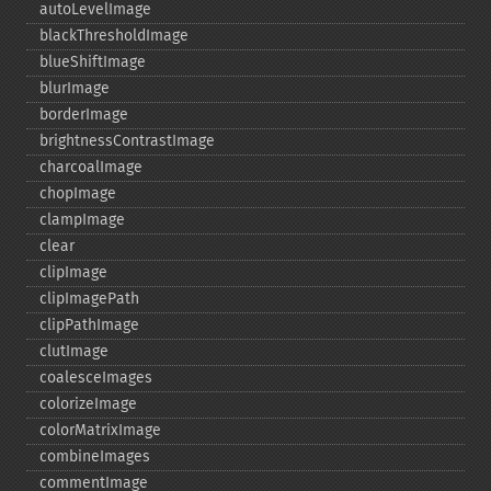
autoLevelImage
blackThresholdImage
blueShiftImage
blurImage
borderImage
brightnessContrastImage
charcoalImage
chopImage
clampImage
clear
clipImage
clipImagePath
clipPathImage
clutImage
coalesceImages
colorizeImage
colorMatrixImage
combineImages
commentImage