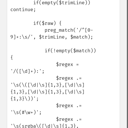
        if(empty($trimLine)) 
continue;

        if($raw) {

            preg_match('/^[0-
9]+:\s/', $trimLine, $match);

            if(!empty($match)) 
{

                $regex = 
'/([\d]+):';

                $regex .= 
'\s(\([\d|\s]{1,3},[\d|\s]
{1,3},[\d|\s]{1,3},[\d|\s]
{1,3}\))';

                $regex .= 
'\s(#\w+)';

                $regex .= 
'\s(srgba\([\d|\s]{1,3},