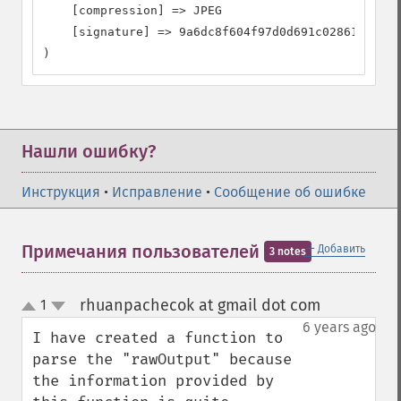
    [compression] => JPEG

    [signature] => 9a6dc8f604f97d0d691c0286176ddf9
)
Нашли ошибку?
Инструкция
•
Исправление
•
Сообщение об ошибке
＋
Примечания пользователей
Добавить
3 notes
rhuanpachecok at gmail dot com
1
¶
up
down
6 years ago
I have created a function to 
parse the "rawOutput" because 
the information provided by 