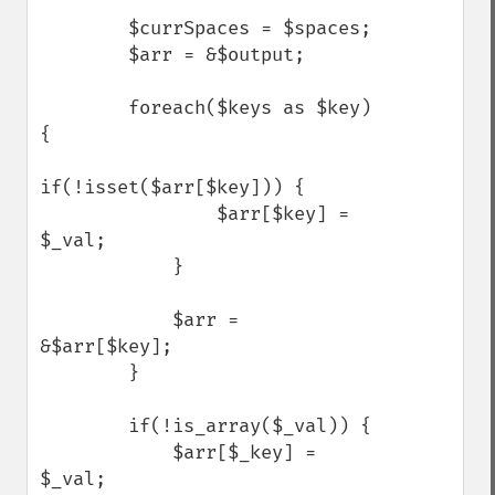
        $currSpaces = $spaces;

        $arr = &$output;

        foreach($keys as $key) 
{

if(!isset($arr[$key])) {

                $arr[$key] = 
$_val;

            }

            $arr = 
&$arr[$key];

        }

        if(!is_array($_val)) {

            $arr[$_key] = 
$_val;
