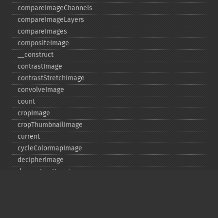
compareImageChannels
compareImageLayers
compareImages
compositeImage
_​_​construct
contrastImage
contrastStretchImage
convolveImage
count
cropImage
cropThumbnailImage
current
cycleColormapImage
decipherImage
deconstructImages
deleteImageArtifact
deleteImageProperty
deskewImage