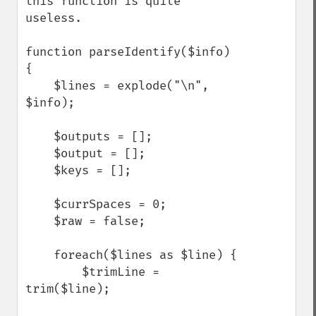
this function is quite 
useless.

function parseIdentify($info) 
{

    $lines = explode("\n", 
$info);

    $outputs = [];

    $output = [];

    $keys = [];

    $currSpaces = 0;

    $raw = false;

    foreach($lines as $line) {

        $trimLine = 
trim($line);
