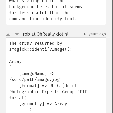
what's going on in the 
background here, but it seems 
far less useful than the 
command line identify tool.
rob at OhReally dot nl
0
18 years ago
¶
up
down
The array returned by 
Imagick::identifyImage():

Array

(

    [imageName] => 
/some/path/image.jpg

    [format] => JPEG (Joint 
Photographic Experts Group JFIF 
format)

    [geometry] => Array

        (
