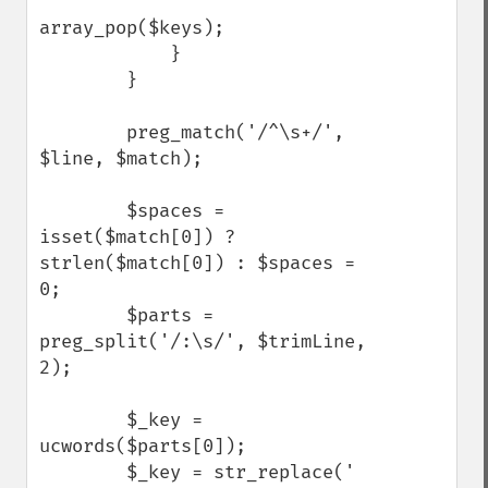
array_pop($keys);

            }

        }

        preg_match('/^\s+/', 
$line, $match);

        $spaces = 
isset($match[0]) ? 
strlen($match[0]) : $spaces = 
0;

        $parts = 
preg_split('/:\s/', $trimLine, 
2);

        $_key = 
ucwords($parts[0]);

        $_key = str_replace(' 