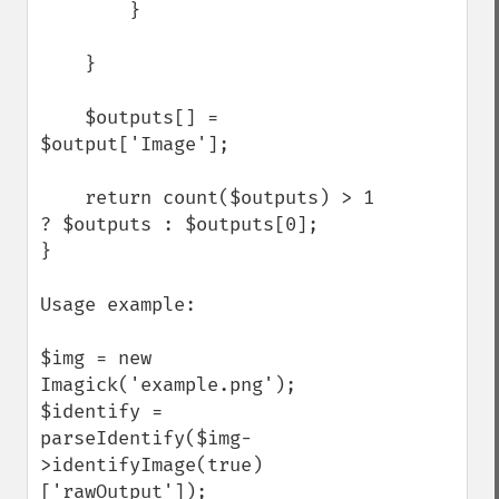
        }

    }

    $outputs[] = 
$output['Image'];

    return count($outputs) > 1 
? $outputs : $outputs[0];

}

Usage example:

$img = new 
Imagick('example.png');

$identify = 
parseIdentify($img-
>identifyImage(true)
['rawOutput']);
