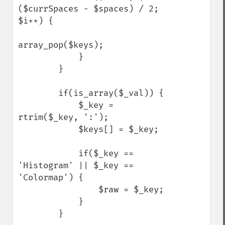
($currSpaces - $spaces) / 2; 
$i++) {

array_pop($keys);

            }

        }

        if(is_array($_val)) {

            $_key = 
rtrim($_key, ':');

            $keys[] = $_key;

            if($_key == 
'Histogram' || $_key == 
'Colormap') {

                $raw = $_key;

            }

        }
