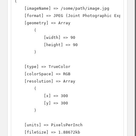
(

    [imageName] => /some/path/image.jpg

    [format] => JPEG (Joint Photographic Experts G
    [geometry] => Array

        (

            [width] => 90

            [height] => 90

        )

    [type] => TrueColor

    [colorSpace] => RGB

    [resolution] => Array

        (

            [x] => 300

            [y] => 300

        )

    [units] => PixelsPerInch

    [fileSize] => 1.88672kb
