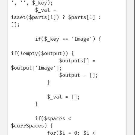
', '', $_key);

        $_val = 
isset($parts[1]) ? $parts[1] : 
[];

        if($_key == 'Image') {

if(!empty($output)) {

                $outputs[] = 
$output['Image'];

                $output = [];

            }

            $_val = [];

        }

        if($spaces < 
$currSpaces) {

            for($i = 0; $i < 