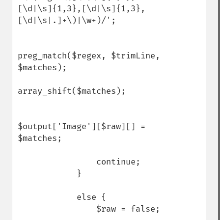
[\d|\s]{1,3},[\d|\s]{1,3},
[\d|\s|.]+\)|\w+)/';

preg_match($regex, $trimLine, 
$matches);

array_shift($matches);

$output['Image'][$raw][] = 
$matches;

                continue;

            }

            else {

                $raw = false;
