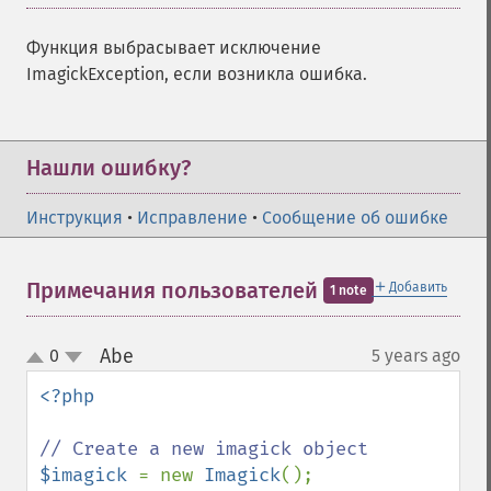
Функция выбрасывает исключение
ImagickException, если возникла ошибка.
Нашли ошибку?
Инструкция
•
Исправление
•
Сообщение об ошибке
＋
Примечания пользователей
Добавить
1 note
Abe
0
5 years ago
¶
up
down
<?php

$imagick 
= new 
Imagick
();
