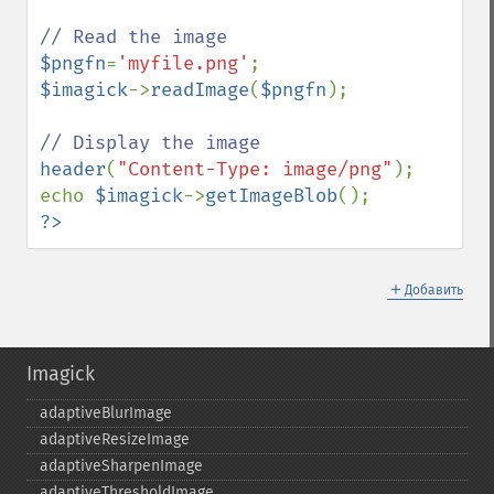
$pngfn
=
'myfile.png'
$imagick
->
readImage
(
$pngfn
);

header
(
"Content-Type: image/png"
);

echo 
$imagick
->
getImageBlob
?>
＋
Добавить
Imagick
adaptiveBlurImage
adaptiveResizeImage
adaptiveSharpenImage
adaptiveThresholdImage