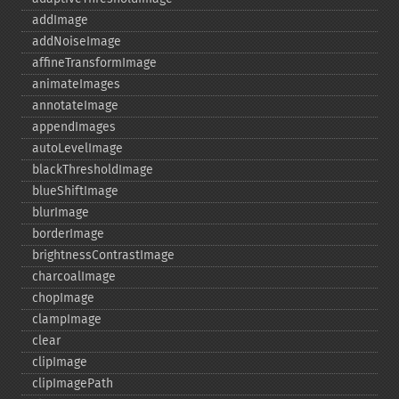
addImage
addNoiseImage
affineTransformImage
animateImages
annotateImage
appendImages
autoLevelImage
blackThresholdImage
blueShiftImage
blurImage
borderImage
brightnessContrastImage
charcoalImage
chopImage
clampImage
clear
clipImage
clipImagePath