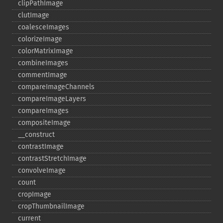
clipPathImage
clutImage
coalesceImages
colorizeImage
colorMatrixImage
combineImages
commentImage
compareImageChannels
compareImageLayers
compareImages
compositeImage
_​_​construct
contrastImage
contrastStretchImage
convolveImage
count
cropImage
cropThumbnailImage
current