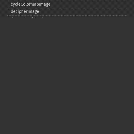
cycleColormapImage
decipherImage
deconstructImages
deleteImageArtifact
deleteImageProperty
deskewImage
despeckleImage
destroy
displayImage
displayImages
distortImage
drawImage
edgeImage
embossImage
encipherImage
enhanceImage
equalizeImage
evaluateImage
exportImagePixels