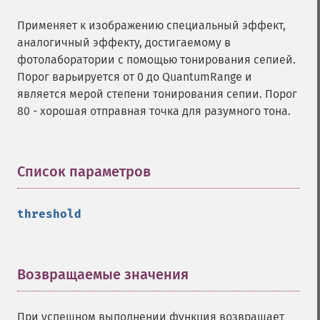
flipImage
Применяет к изображению специальный эффект,
floodFillPaintImage
аналогичный эффекту, достигаемому в
flopImage
фотолаборатории с помощью тонирования сепией.
forwardFourierTransformImage
Порог варьируется от 0 до QuantumRange и
frameImage
является мерой степени тонирования сепии. Порог
functionImage
80 - хорошая отправная точка для разумного тона.
fxImage
gammaImage
gaussianBlurImage
getColorspace
Список параметров
¶
getCompression
getCompressionQuality
threshold
getCopyright
getFilename
getFont
getFormat
Возвращаемые значения
¶
getGravity
getHomeURL
При успешном выполнении функция возвращает