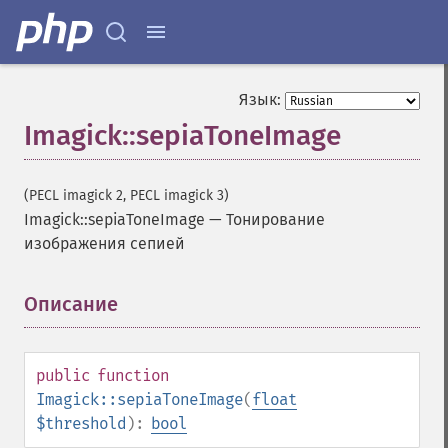
decipherImage
deconstructImages
deleteImageArtifact
deleteImageProperty
Язык:
deskewImage
Imagick::sepiaToneImage
despeckleImage
destroy
displayImage
(PECL imagick 2, PECL imagick 3)
displayImages
Imagick::sepiaToneImage
—
Тонирование
distortImage
изображения сепией
drawImage
edgeImage
embossImage
Описание
¶
encipherImage
enhanceImage
equalizeImage
public
function
evaluateImage
Imagick::sepiaToneImage
(
float
exportImagePixels
$threshold
):
bool
extentImage