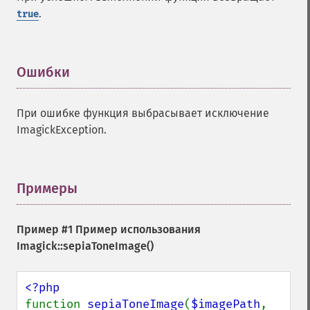
getImage
.
true
getImageAlphaChannel
getImageArtifact
getImageBackgroundColor
getImageBlob
Ошибки
¶
getImageBluePrimary
getImageBorderColor
При ошибке функция выбрасывает исключение
getImageChannelDepth
ImagickException.
getImageChannelDistortion
getImageChannelDistortions
getImageChannelKurtosis
getImageChannelMean
Примеры
¶
getImageChannelRange
getImageChannelStatistics
Пример #1 Пример использования
getImageColormapColor
Imagick::sepiaToneImage()
getImageColors
getImageColorspace
getImageCompose
getImageCompression
function 
sepiaToneImage
(
$imagePath
, 