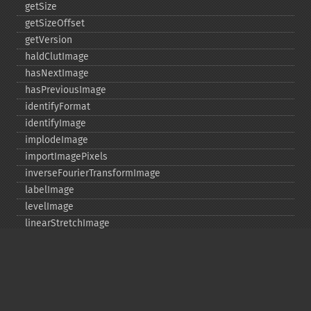
getSize
getSizeOffset
getVersion
haldClutImage
hasNextImage
hasPreviousImage
identifyFormat
identifyImage
implodeImage
importImagePixels
inverseFourierTransformImage
labelImage
levelImage
linearStretchImage
liquidRescaleImage
listRegistry
magnifyImage
mergeImageLayers
minifyImage