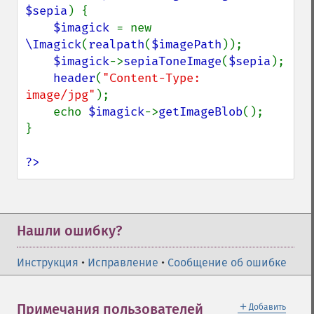
getImageCompressionQuality
$sepia
) {

getImageDelay
$imagick 
= new 
getImageDepth
\Imagick
(
realpath
(
$imagePath
));

getImageDispose
$imagick
->
sepiaToneImage
(
$sepia
);

getImageDistortion
header
(
"Content-Type: 
getImageFilename
image/jpg"
);

getImageFormat
    echo 
$imagick
->
getImageBlob
();

getImageGamma
}

getImageGeometry
getImageGravity
?>
getImageGreenPrimary
getImageHeight
getImageHistogram
getImageInterlaceScheme
Нашли ошибку?
getImageInterpolateMethod
getImageIterations
Инструкция
•
Исправление
•
Сообщение об ошибке
getImageLength
getImageMimeType
＋
Примечания пользователей
Добавить
getImageOrientation