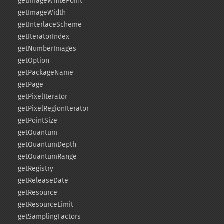
getImageWhitePoint
getImageWidth
getInterlaceScheme
getIteratorIndex
getNumberImages
getOption
getPackageName
getPage
getPixelIterator
getPixelRegionIterator
getPointSize
getQuantum
getQuantumDepth
getQuantumRange
getRegistry
getReleaseDate
getResource
getResourceLimit
getSamplingFactors