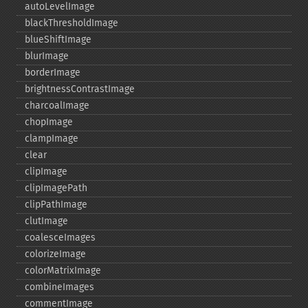
autoLevelImage
blackThresholdImage
blueShiftImage
blurImage
borderImage
brightnessContrastImage
charcoalImage
chopImage
clampImage
clear
clipImage
clipImagePath
clipPathImage
clutImage
coalesceImages
colorizeImage
colorMatrixImage
combineImages
commentImage