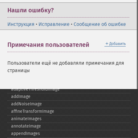
Нашли ошибку?
Инструкция
•
Исправление
•
Сообщение об ошибке
＋
Примечания пользователей
Добавить
Imagick
Пользователи ещё не добавляли примечания для
adaptiveBlurImage
страницы
adaptiveResizeImage
adaptiveSharpenImage
adaptiveThresholdImage
addImage
addNoiseImage
affineTransformImage
animateImages
annotateImage
appendImages