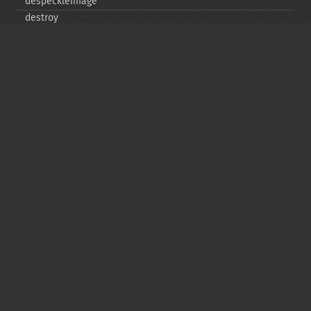
despeckleImage
destroy
displayImage
displayImages
distortImage
drawImage
edgeImage
embossImage
encipherImage
enhanceImage
equalizeImage
evaluateImage
exportImagePixels
extentImage
flipImage
floodFillPaintImage
flopImage
forwardFourierTransformImage
frameImage