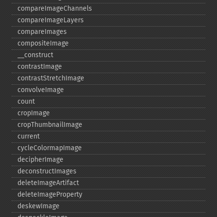
compareImageChannels
compareImageLayers
compareImages
compositeImage
_​_​construct
contrastImage
contrastStretchImage
convolveImage
count
cropImage
cropThumbnailImage
current
cycleColormapImage
decipherImage
deconstructImages
deleteImageArtifact
deleteImageProperty
deskewImage