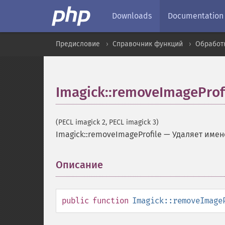
Downloads
Documentation
Предисловие
Справочник функций
Обработ
Imagick::removeImageProf
(PECL imagick 2, PECL imagick 3)
Imagick::removeImageProfile
—
Удаляет имен
Описание
¶
public
function
Imagick::removeImage