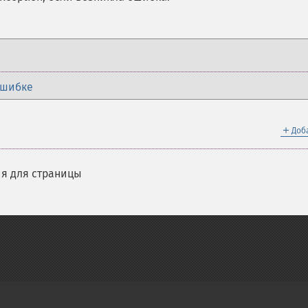
ошибке
＋
Доб
я для страницы