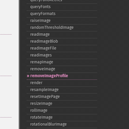
queryFonts
queryFormats
raiseImage
randomThresholdImage
readImage
readImageBlob
readImageFile
readimages
remapImage
removeImage
removeImageProfile
render
resampleImage
resetImagePage
resizeImage
rollImage
rotateImage
rotationalBlurImage