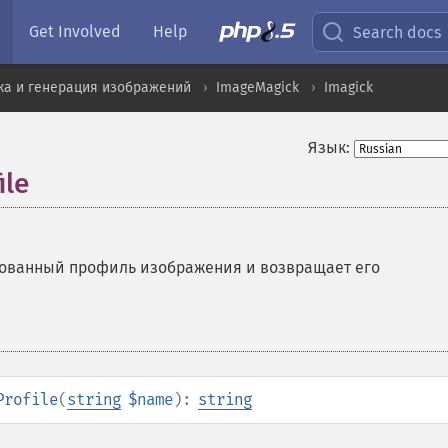
Get Involved
Help
Search docs
ка и генерация изображений
ImageMagick
Imagick
Язык:
ile
ованный профиль изображения и возвращает его
Profile
(
string
$name
):
string