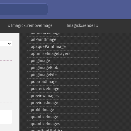
negateImage
newImage
newPseudoImage
« Imagick::removeImage
nextImage
Imagick::render »
normalizeImage
oilPaintImage
opaquePaintImage
optimizeImageLayers
pingImage
pingImageBlob
pingImageFile
polaroidImage
posterizeImage
previewImages
previousImage
profileImage
quantizeImage
quantizeImages
queryFontMetrics