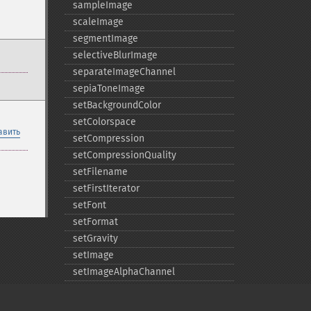
sampleImage
scaleImage
segmentImage
selectiveBlurImage
separateImageChannel
sepiaToneImage
setBackgroundColor
setColorspace
авить
setCompression
setCompressionQuality
setFilename
setFirstIterator
setFont
setFormat
setGravity
setImage
setImageAlphaChannel
setImageArtifact
setImageBackgroundColor