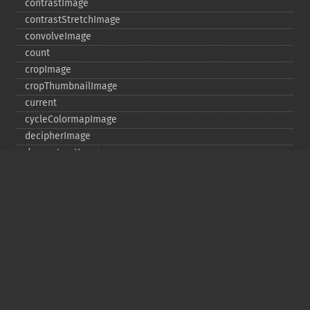
contrastImage
contrastStretchImage
convolveImage
count
cropImage
cropThumbnailImage
current
cycleColormapImage
decipherImage
deconstructImages
deleteImageArtifact
deleteImageProperty
deskewImage
despeckleImage
destroy
displayImage
displayImages
distortImage
drawImage