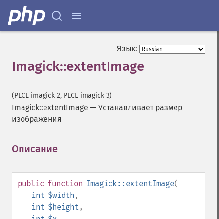
Язык:
Imagick::extentImage
(PECL imagick 2, PECL imagick 3)
Imagick::extentImage
—
Устанавливает размер
изображения
Описание
¶
public
function
Imagick::extentImage
(
int
$width
,
int
$height
,
int
$x
,