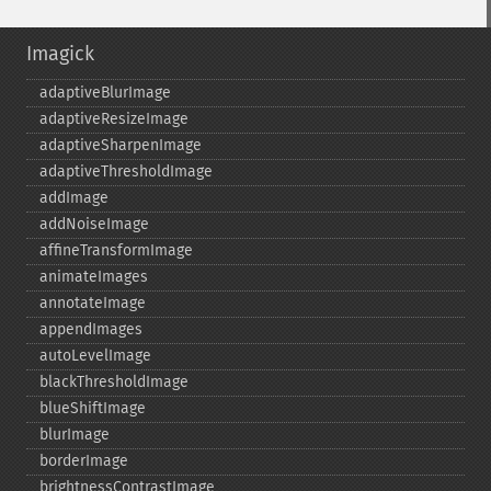
Imagick
adaptiveBlurImage
adaptiveResizeImage
adaptiveSharpenImage
adaptiveThresholdImage
addImage
addNoiseImage
affineTransformImage
animateImages
annotateImage
appendImages
autoLevelImage
blackThresholdImage
blueShiftImage
blurImage
borderImage
brightnessContrastImage