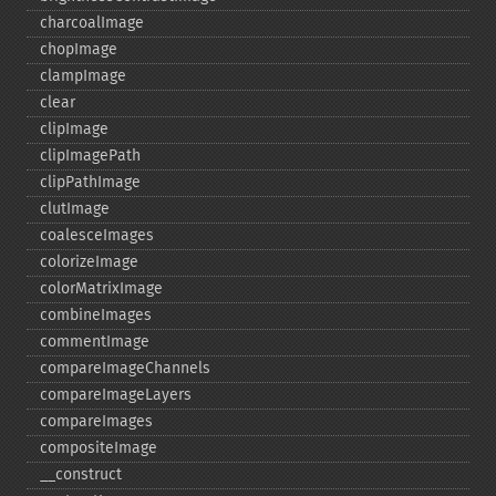
charcoalImage
chopImage
clampImage
clear
clipImage
clipImagePath
clipPathImage
clutImage
coalesceImages
colorizeImage
colorMatrixImage
combineImages
commentImage
compareImageChannels
compareImageLayers
compareImages
compositeImage
_​_​construct