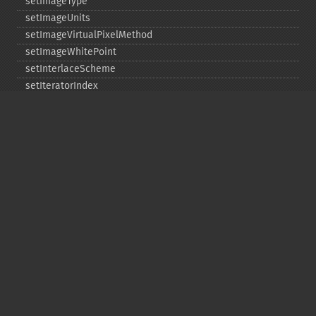
setImageType
setImageUnits
setImageVirtualPixelMethod
setImageWhitePoint
setInterlaceScheme
setIteratorIndex
setLastIterator
setOption
setPage
setPointSize
setProgressMonitor
setRegistry
setResolution
setResourceLimit
setSamplingFactors
setSize
setSizeOffset
setType
shadeImage