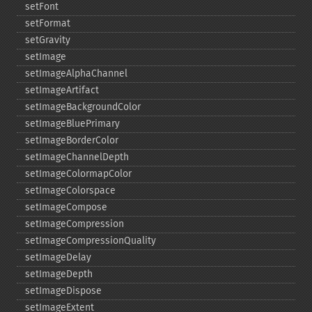
setFont
setFormat
setGravity
setImage
setImageAlphaChannel
setImageArtifact
setImageBackgroundColor
setImageBluePrimary
setImageBorderColor
setImageChannelDepth
setImageColormapColor
setImageColorspace
setImageCompose
setImageCompression
setImageCompressionQuality
setImageDelay
setImageDepth
setImageDispose
setImageExtent