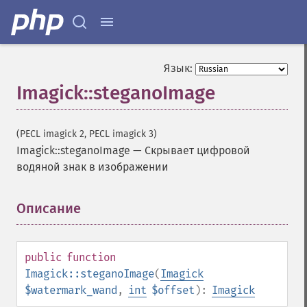
mergeImageLayers
minifyImage
modulateImage
montageImage
Язык:
morphImages
Imagick::steganoImage
morphology
motionBlurImage
negateImage
(PECL imagick 2, PECL imagick 3)
newImage
Imagick::steganoImage
—
Скрывает цифровой
newPseudoImage
водяной знак в изображении
nextImage
normalizeImage
oilPaintImage
Описание
¶
opaquePaintImage
optimizeImageLayers
pingImage
public
function
pingImageBlob
Imagick::steganoImage
(
Imagick
pingImageFile
$watermark_wand
,
int
$offset
):
Imagick
polaroidImage