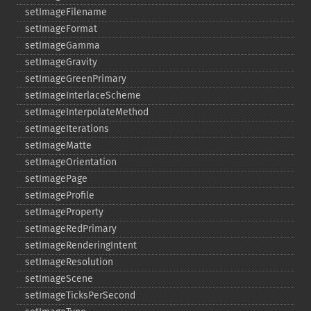
setImageFilename
setImageFormat
setImageGamma
setImageGravity
setImageGreenPrimary
setImageInterlaceScheme
setImageInterpolateMethod
setImageIterations
setImageMatte
setImageOrientation
setImagePage
setImageProfile
setImageProperty
setImageRedPrimary
setImageRenderingIntent
setImageResolution
setImageScene
setImageTicksPerSecond