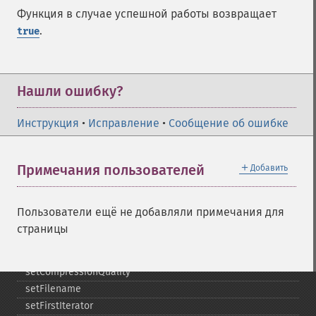
render
Функция в случае успешной работы возвращает
resampleImage
.
true
resetImagePage
resizeImage
rollImage
rotateImage
Нашли ошибку?
rotationalBlurImage
sampleImage
Инструкция
•
Исправление
•
Сообщение об ошибке
scaleImage
segmentImage
＋
Примечания пользователей
Добавить
selectiveBlurImage
separateImageChannel
sepiaToneImage
Пользователи ещё не добавляли примечания для
setBackgroundColor
страницы
setColorspace
setCompression
setCompressionQuality
setFilename
setFirstIterator