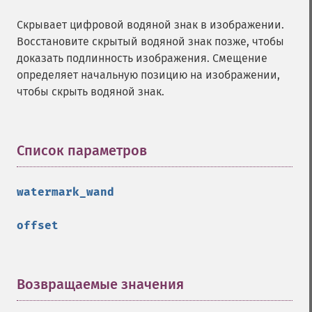
posterizeImage
Скрывает цифровой водяной знак в изображении.
previewImages
Восстановите скрытый водяной знак позже, чтобы
previousImage
доказать подлинность изображения. Смещение
profileImage
определяет начальную позицию на изображении,
quantizeImage
чтобы скрыть водяной знак.
quantizeImages
queryFontMetrics
queryFonts
queryFormats
Список параметров
¶
raiseImage
randomThresholdImage
watermark_wand
readImage
readImageBlob
offset
readImageFile
readimages
remapImage
removeImage
Возвращаемые значения
¶
removeImageProfile