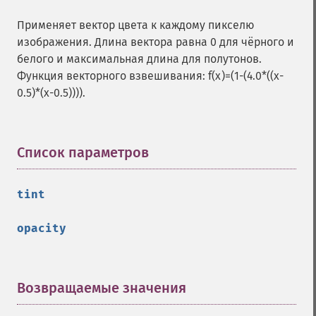
getImageColormapColor
Применяет вектор цвета к каждому пикселю
getImageColors
изображения. Длина вектора равна 0 для чёрного и
getImageColorspace
белого и максимальная длина для полутонов.
getImageCompose
Функция векторного взвешивания: f(x)=(1-(4.0*((x-
getImageCompression
0.5)*(x-0.5)))).
getImageCompressionQuality
getImageDelay
getImageDepth
Список параметров
¶
getImageDispose
getImageDistortion
getImageFilename
tint
getImageFormat
getImageGamma
opacity
getImageGeometry
getImageGravity
getImageGreenPrimary
Возвращаемые значения
¶
getImageHeight
getImageHistogram