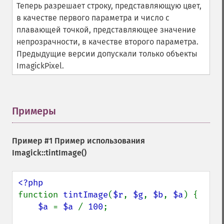
Теперь разрешает строку, представляющую цвет,
getImageTicksPerSecond
в качестве первого параметра и число с
getImageTotalInkDensity
плавающей точкой, представляющее значение
getImageType
непрозрачности, в качестве второго параметра.
getImageUnits
Предыдущие версии допускали только объекты
getImageVirtualPixelMethod
ImagickPixel.
getImageWhitePoint
getImageWidth
getInterlaceScheme
getIteratorIndex
Примеры
¶
getNumberImages
getOption
getPackageName
Пример #1 Пример использования
getPage
Imagick::tintImage()
getPixelIterator
getPixelRegionIterator
getPointSize
function 
tintImage
(
$r
, 
$g
, 
$b
, 
$a
) {

getQuantum
$a 
= 
$a 
/ 
100
;

getQuantumDepth
getQuantumRange