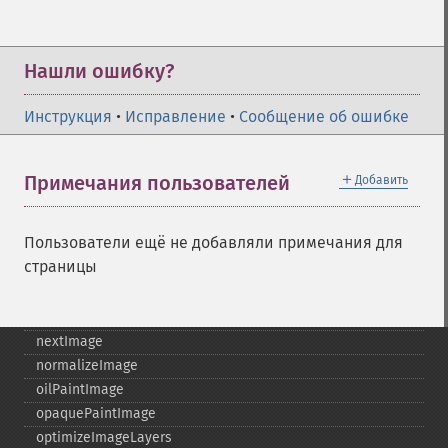
linearStretchImage
liquidRescaleImage
listRegistry
Нашли ошибку?
magnifyImage
mergeImageLayers
Инструкция
•
Исправление
•
Сообщение об ошибке
minifyImage
modulateImage
montageImage
＋
Примечания пользователей
Добавить
morphImages
morphology
Пользователи ещё не добавляли примечания для
motionBlurImage
страницы
negateImage
newImage
newPseudoImage
nextImage
normalizeImage
oilPaintImage
opaquePaintImage
optimizeImageLayers