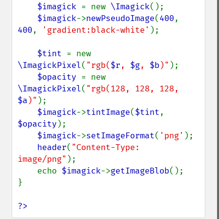
$imagick 
= new 
\Imagick
();

getRegistry
$imagick
->
newPseudoImage
(
400
, 
getReleaseDate
400
, 
'gradient:black-white'
);

getResource
getResourceLimit
$tint 
= new 
getSamplingFactors
\ImagickPixel
(
"rgb(
$r
, 
$g
, 
$b
)"
);

getSize
$opacity 
= new 
getSizeOffset
\ImagickPixel
(
"rgb(128, 128, 128, 
getVersion
$a
)"
);

haldClutImage
$imagick
->
tintImage
(
$tint
, 
hasNextImage
$opacity
);

hasPreviousImage
$imagick
->
setImageFormat
(
'png'
);

identifyFormat
header
(
"Content-Type: 
identifyImage
image/png"
);

implodeImage
    echo 
$imagick
->
getImageBlob
();

importImagePixels
}

inverseFourierTransformImage
labelImage
?>
levelImage