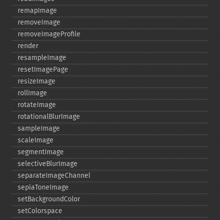
remapImage
removeImage
removeImageProfile
render
resampleImage
resetImagePage
resizeImage
rollImage
rotateImage
rotationalBlurImage
sampleImage
scaleImage
segmentImage
selectiveBlurImage
separateImageChannel
sepiaToneImage
setBackgroundColor
setColorspace