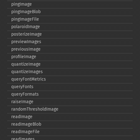
pingImage
pingImageBlob
pingImageFile
polaroidImage
posterizeImage
previewImages
previousImage
profileImage
quantizeImage
quantizeImages
queryFontMetrics
queryFonts
queryFormats
raiseImage
randomThresholdImage
readImage
readImageBlob
readImageFile
readimages