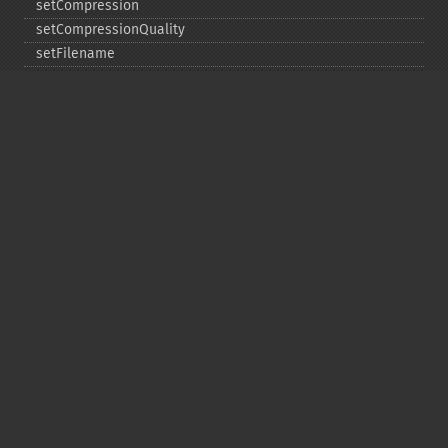
setCompression
setCompressionQuality
setFilename
setFirstIterator
setFont
setFormat
setGravity
setImage
setImageAlphaChannel
setImageArtifact
setImageBackgroundColor
setImageBluePrimary
setImageBorderColor
setImageChannelDepth
setImageColormapColor
setImageColorspace
setImageCompose
setImageCompression
setImageCompressionQuality