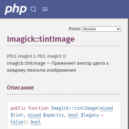
getFilename
getFont
getFormat
getGravity
Язык:
getHomeURL
Imagick::tintImage
getImage
getImageAlphaChannel
getImageArtifact
(PECL imagick 2, PECL imagick 3)
getImageBackgroundColor
Imagick::tintImage
—
Применяет вектор цвета к
getImageBlob
каждому пикселю изображения
getImageBluePrimary
getImageBorderColor
Описание
¶
getImageChannelDepth
getImageChannelDistortion
getImageChannelDistortions
getImageChannelKurtosis
public
function
Imagick::tintImage
(
mixed
getImageChannelMean
$tint
,
mixed
$opacity
,
bool
$legacy
=
getImageChannelRange
false
):
bool
getImageChannelStatistics