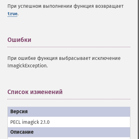
getImageInterlaceScheme
При успешном выполнении функция возвращает
getImageInterpolateMethod
.
true
getImageIterations
getImageLength
getImageMimeType
Ошибки
¶
getImageOrientation
getImagePage
getImagePixelColor
При ошибке функция выбрасывает исключение
getImageProfile
ImagickException.
getImageProfiles
getImageProperties
getImageProperty
Список изменений
¶
getImageRedPrimary
getImageRegion
getImageRenderingIntent
getImageResolution
getImagesBlob
PECL imagick 2.1.0
getImageScene
getImageSignature