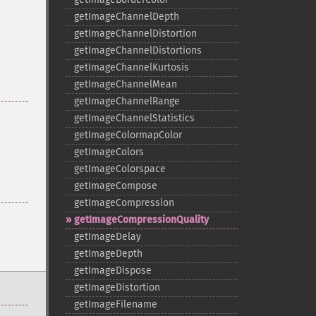
getImageChannelDepth
getImageChannelDistortion
getImageChannelDistortions
getImageChannelKurtosis
getImageChannelMean
getImageChannelRange
getImageChannelStatistics
getImageColormapColor
getImageColors
getImageColorspace
getImageCompose
getImageCompression
getImageCompressionQuality
getImageDelay
getImageDepth
getImageDispose
getImageDistortion
getImageFilename