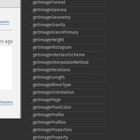
getImageFormat
getImageGamma
getImageGeometry
авить
getImageGravity
getImageGreenPrimary
getImageHeight
rs ago
getImageHistogram
getImageInterlaceScheme
getImageInterpolateMethod
getImageIterations
getImageLength
getImageMimeType
getImageOrientation
getImagePage
обавить
getImagePixelColor
getImageProfile
getImageProfiles
getImageProperties
getImageProperty