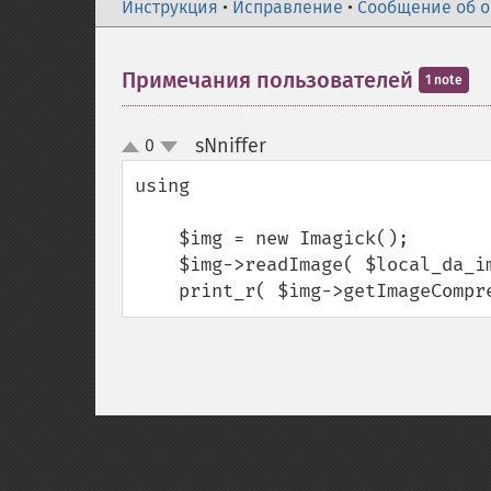
Инструкция
•
Исправление
•
Сообщение об 
Примечания пользователей
1 note
sNniffer
0
¶
up
down
using

    $img = new Imagick();

    $img->readImage( $local_da_imagem );

    print_r( $img->getImageCom