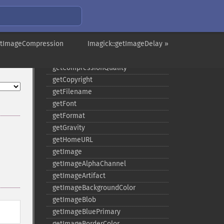
fxImage
gammaImage
gaussianBlurImage
getImageCompression
getColorspace
Imagick::getImageDelay »
getCompression
getCompressionQuality
getCopyright
getFilename
getFont
getFormat
getGravity
getHomeURL
getImage
getImageAlphaChannel
getImageArtifact
getImageBackgroundColor
getImageBlob
getImageBluePrimary
getImageBorderColor