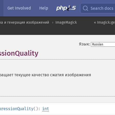
Get Involved
Help
Search docs
ка и генерация изображений
ImageMagick
« Imagick::
Язык:
sionQuality
ращает текущее качество сжатия изображения
pressionQuality
():
int