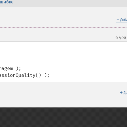
ошибке
＋
Доб
6 yea
pressionQuality() );
＋
Д