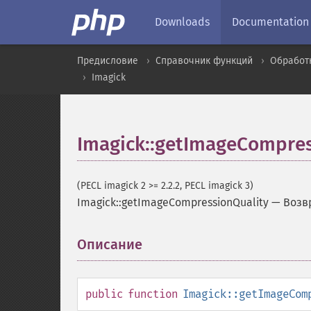
Downloads
Documentation
Предисловие
Справочник функций
Обработ
Imagick
Imagick::getImageCompres
(PECL imagick 2 >= 2.2.2, PECL imagick 3)
Imagick::getImageCompressionQuality
—
Возв
Описание
¶
public
function
Imagick::getImageCom