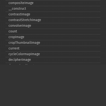
compositeImage
_​_​construct
contrastImage
contrastStretchImage
convolveImage
count
cropImage
cropThumbnailImage
current
cycleColormapImage
decipherImage
deconstructImages
deleteImageArtifact
deleteImageProperty
deskewImage
despeckleImage
destroy
displayImage
displayImages