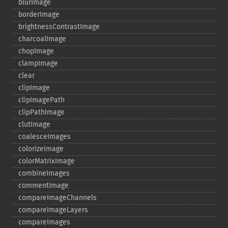
blurImage
borderImage
brightnessContrastImage
charcoalImage
chopImage
clampImage
clear
clipImage
clipImagePath
clipPathImage
clutImage
coalesceImages
colorizeImage
colorMatrixImage
combineImages
commentImage
compareImageChannels
compareImageLayers
compareImages