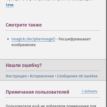
.
true
Смотрите также
¶
Imagick::decipherImage()
- Расшифровывает
изображение
Нашли ошибку?
Инструкция
•
Исправление
•
Сообщение об ошибке
＋
Примечания пользователей
Добавить
Пользователи ещё не добавляли примечания для