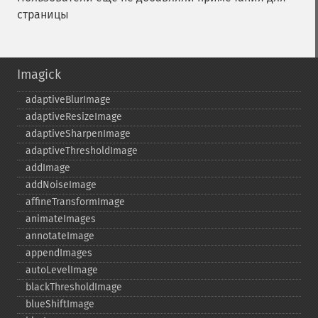
страницы
Imagick
adaptiveBlurImage
adaptiveResizeImage
adaptiveSharpenImage
adaptiveThresholdImage
addImage
addNoiseImage
affineTransformImage
animateImages
annotateImage
appendImages
autoLevelImage
blackThresholdImage
blueShiftImage