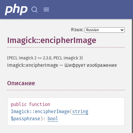
Язык:
Imagick::encipherImage
(PECL imagick 2 >= 2.3.0, PECL imagick 3)
Imagick::encipherImage
—
Шифрует изображение
Описание
¶
public
function
Imagick::encipherImage
(
string
$passphrase
):
bool