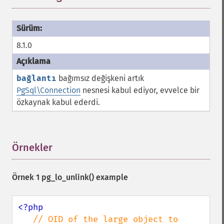
8.1.0
bağlantı
bağımsız değişkeni artık
PgSql\Connection
nesnesi kabul ediyor, evvelce bir
özkaynak kabul ederdi.
Örnekler
¶
Örnek 1
pg_lo_unlink()
example
<?php

// OID of the large object to 