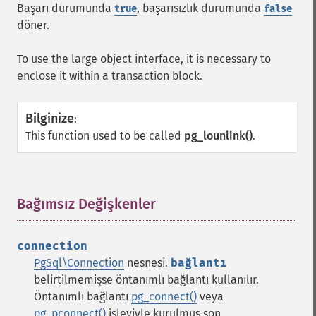
Başarı durumunda
, başarısızlık durumunda
true
false
döner.
To use the large object interface, it is necessary to
enclose it within a transaction block.
Bilginize
:
This function used to be called
pg_lounlink()
.
Bağımsız Değişkenler
¶
connection
PgSql\Connection
nesnesi.
bağlantı
belirtilmemişse öntanımlı bağlantı kullanılır.
Öntanımlı bağlantı
pg_connect()
veya
pg_pconnect()
işleviyle kurulmuş son