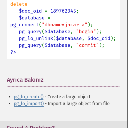
delete

$doc_oid 
= 
189762345
;

$database 
= 
pg_connect
(
"dbname=jacarta"
);

pg_query
(
$database
, 
"begin"
);

pg_lo_unlink
(
$database
, 
$doc_oid
);

pg_query
(
$database
, 
"commit"
?>
Ayrıca Bakınız
¶
pg_lo_create()
- Create a large object
pg_lo_import()
- Import a large object from file