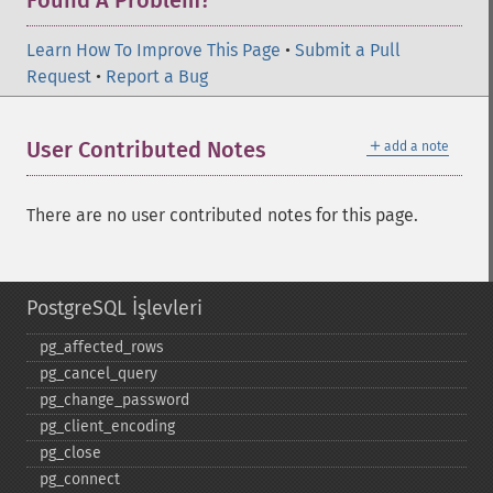
Found A Problem?
Learn How To Improve This Page
•
Submit a Pull
Request
•
Report a Bug
＋
User Contributed Notes
add a note
There are no user contributed notes for this page.
PostgreSQL İşlevleri
pg_​affected_​rows
pg_​cancel_​query
pg_​change_​password
pg_​client_​encoding
pg_​close
pg_​connect