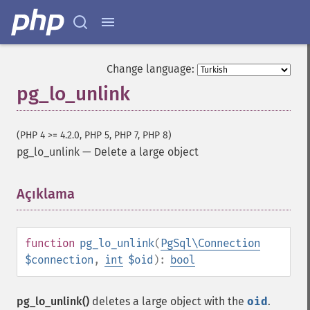
Change language:
pg_lo_unlink
(PHP 4 >= 4.2.0, PHP 5, PHP 7, PHP 8)
pg_lo_unlink
—
Delete a large object
Açıklama
¶
function
pg_lo_unlink
(
PgSql\Connection
$connection
,
int
$oid
):
bool
pg_lo_unlink()
deletes a large object with the
oid
.