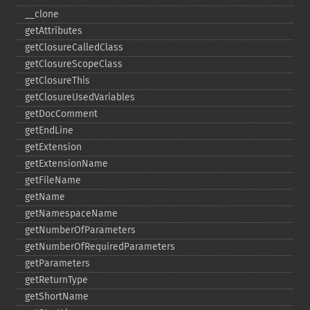
_​_​clone
getAttributes
getClosureCalledClass
getClosureScopeClass
getClosureThis
getClosureUsedVariables
getDocComment
getEndLine
getExtension
getExtensionName
getFileName
getName
getNamespaceName
getNumberOfParameters
getNumberOfRequiredParameters
getParameters
getReturnType
getShortName