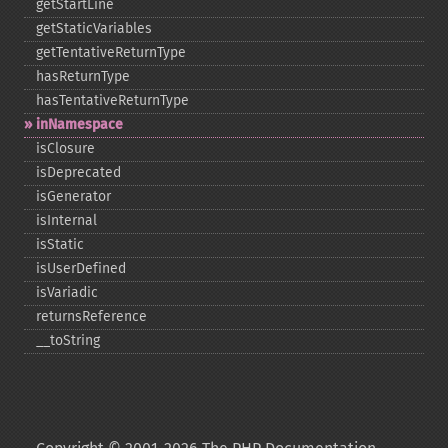
getStartLine
getStaticVariables
getTentativeReturnType
hasReturnType
hasTentativeReturnType
inNamespace
isClosure
isDeprecated
isGenerator
isInternal
isStatic
isUserDefined
isVariadic
returnsReference
_​_​toString