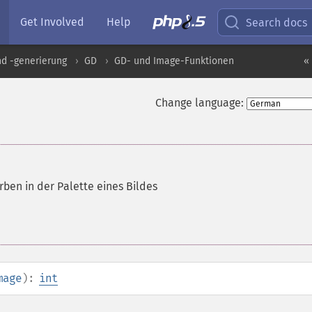
Get Involved
Help
Search docs
nd -generierung
GD
GD- und Image-Funktionen
«
Change language:
rben in der Palette eines Bildes
mage
):
int