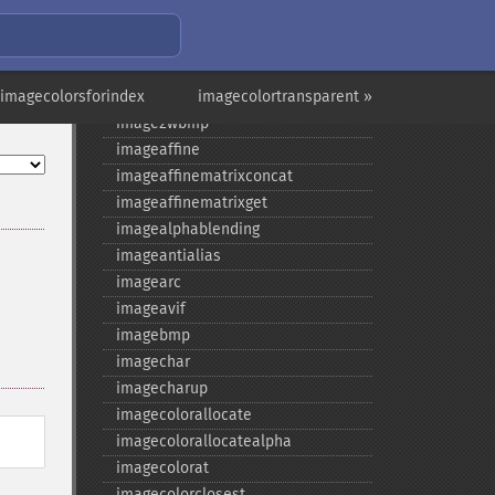
getimagesize
getimagesizefromstring
image_​type_​to_​extension
 imagecolorsforindex
image_​type_​to_​mime_​type
imagecolortransparent »
image2wbmp
imageaffine
imageaffinematrixconcat
imageaffinematrixget
imagealphablending
imageantialias
imagearc
imageavif
imagebmp
imagechar
imagecharup
imagecolorallocate
imagecolorallocatealpha
imagecolorat
imagecolorclosest