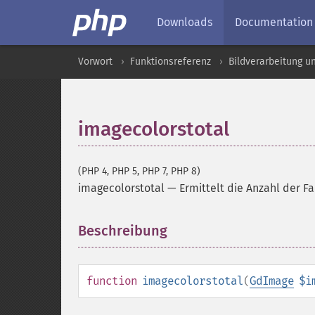
Downloads
Documentation
Vorwort
Funktionsreferenz
Bildverarbeitung u
imagecolorstotal
(PHP 4, PHP 5, PHP 7, PHP 8)
imagecolorstotal
—
Ermittelt die Anzahl der Fa
Beschreibung
¶
function
imagecolorstotal
(
GdImage
$i