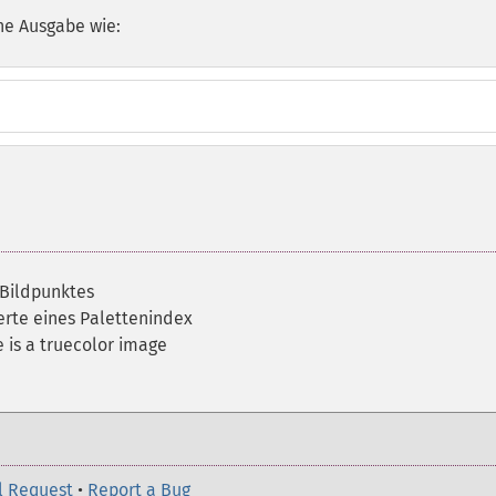
he Ausgabe wie:
 Bildpunktes
erte eines Palettenindex
 is a truecolor image
l Request
•
Report a Bug