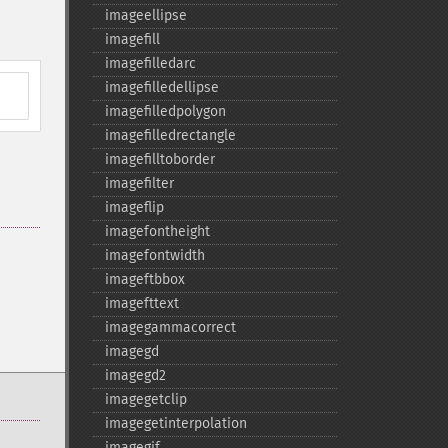
imageellipse
imagefill
imagefilledarc
imagefilledellipse
imagefilledpolygon
imagefilledrectangle
imagefilltoborder
imagefilter
imageflip
imagefontheight
imagefontwidth
imageftbbox
imagefttext
imagegammacorrect
imagegd
imagegd2
imagegetclip
imagegetinterpolation
imagegif