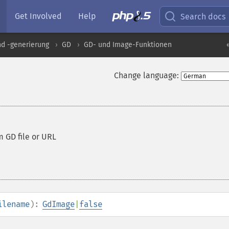
Get Involved
Help
Search docs
nd -generierung
GD
GD- und Image-Funktionen
Change language:
 GD file or URL
ilename
):
GdImage
|
false