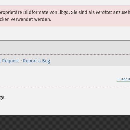
roprietäre Bildformate von libgd. Sie sind als
veraltet
anzuseh
wecken verwendet werden.
l Request
•
Report a Bug
＋
add a
ge.