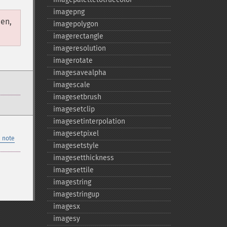
imagepng
en,
imagepolygon
imagerectangle
imageresolution
imagerotate
imagesavealpha
imagescale
imagesetbrush
imagesetclip
imagesetinterpolation
imagesetpixel
 note
imagesetstyle
imagesetthickness
imagesettile
imagestring
imagestringup
imagesx
imagesy