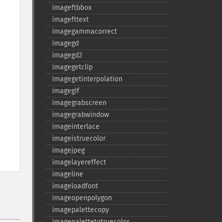
imageftbbox
imagefttext
imagegammacorrect
imagegd
imagegd2
imagegetclip
imagegetinterpolation
imagegif
imagegrabscreen
imagegrabwindow
imageinterlace
imageistruecolor
imagejpeg
imagelayereffect
imageline
imageloadfont
imageopenpolygon
imagepalettecopy
imagepalettetotruecolor