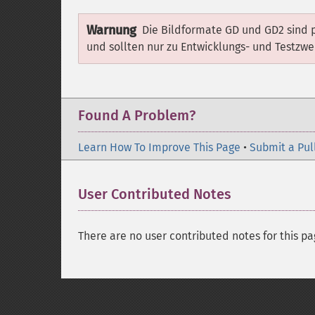
Warnung
Die Bildformate GD und GD2 sind p
und sollten nur zu Entwicklungs- und Testz
Found A Problem?
Learn How To Improve This Page
•
Submit a Pul
User Contributed Notes
There are no user contributed notes for this pa