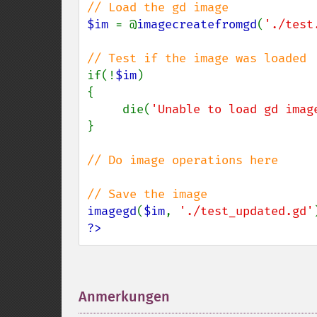
$im 
= @
imagecreatefromgd
(
'./test
if(!
$im
)

{

     die(
'Unable to load gd imag
}

// Do image operations here

imagegd
(
$im
, 
'./test_updated.gd'
?>
Anmerkungen
¶