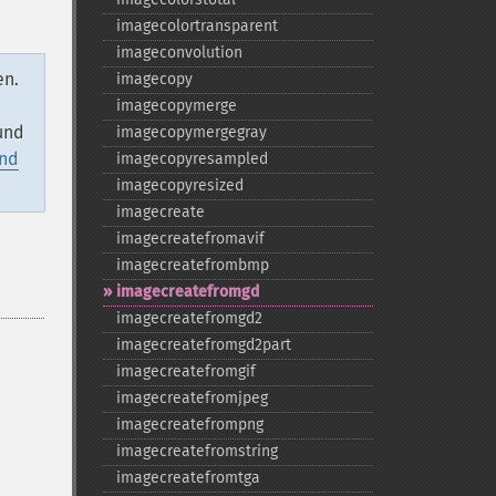
imagecolortransparent
imageconvolution
en.
imagecopy
imagecopymerge
und
imagecopymergegray
und
imagecopyresampled
imagecopyresized
imagecreate
imagecreatefromavif
imagecreatefrombmp
imagecreatefromgd
imagecreatefromgd2
imagecreatefromgd2part
imagecreatefromgif
imagecreatefromjpeg
imagecreatefrompng
imagecreatefromstring
imagecreatefromtga