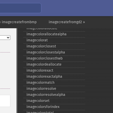
imageavif
imagebmp
imagechar
« imagecreatefrombmp
imagecharup
imagecreatefromgd2 »
imagecolorallocate
imagecolorallocatealpha
imagecolorat
imagecolorclosest
imagecolorclosestalpha
imagecolorclosesthwb
imagecolordeallocate
imagecolorexact
imagecolorexactalpha
imagecolormatch
imagecolorresolve
imagecolorresolvealpha
imagecolorset
imagecolorsforindex
imagecolorstotal