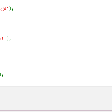
.gd'
);

e!'
);
