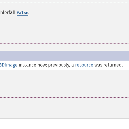
ehlerfall
.
false
GDImage
instance now; previously, a
resource
was returned.