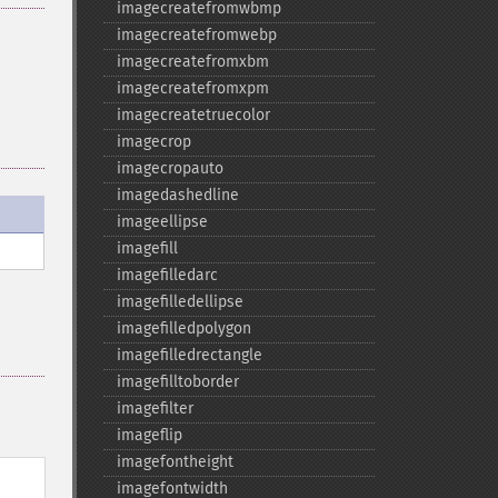
imagecreatefromwbmp
imagecreatefromwebp
imagecreatefromxbm
imagecreatefromxpm
imagecreatetruecolor
imagecrop
imagecropauto
imagedashedline
imageellipse
imagefill
imagefilledarc
imagefilledellipse
imagefilledpolygon
imagefilledrectangle
imagefilltoborder
imagefilter
imageflip
imagefontheight
imagefontwidth