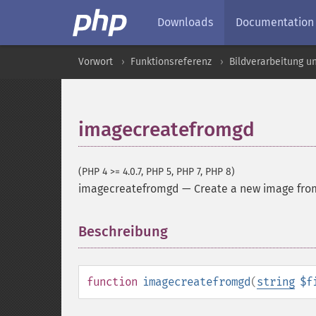
Downloads
Documentation
Vorwort
Funktionsreferenz
Bildverarbeitung u
imagecreatefromgd
(PHP 4 >= 4.0.7, PHP 5, PHP 7, PHP 8)
imagecreatefromgd
—
Create a new image from
Beschreibung
¶
function
imagecreatefromgd
(
string
$f