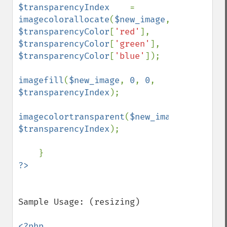
$transparencyIndex    
= 
imagecolorallocate
(
$new_image
, 
$transparencyColor
[
'red'
], 
$transparencyColor
[
'green'
], 
$transparencyColor
[
'blue'
]);

imagefill
(
$new_image
, 
0
, 
0
, 
$transparencyIndex
);

imagecolortransparent
(
$new_image
, 
$transparencyIndex
);

Sample Usage: (resizing)

<?php
