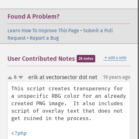
Found A Problem?
Learn How To Improve This Page
•
Submit a Pull
Request
•
Report a Bug
＋
User Contributed Notes
add a note
28 notes
erik at vectorsector dot net
6
19 years ago
¶
up
down
This script creates transparency for 
a unspecific RBG color for an already 
created PNG image.  It also includes 
script of overlay text that does not 
get ruined in the process. 

<?php
