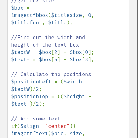
$box 
= 
imagettfbbox
(
$titlesize
, 
0
, 
$titlefont
, 
$title
);

//Find out the width and 
$textW 
= 
$box
[
2
] - 
$box
[
0
$textH 
= 
$box
[
5
] - 
$box
[
3
];

$positionLeft 
= (
$width 
- 
$textW
)/
2
$positionTop 
= ((
$height 
- 
$textH
)/
2
);

if(
$align
==
"center"
imagettftext
(
$pic
, 
size
, 