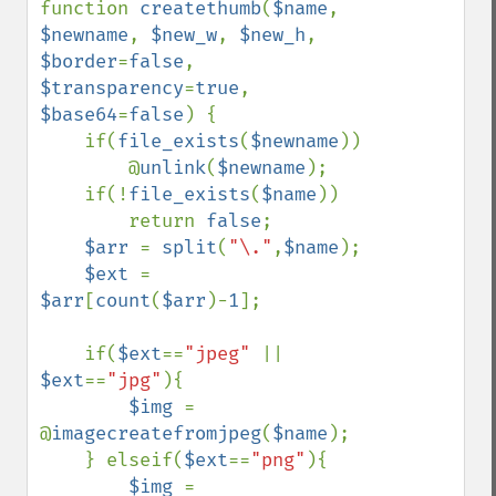
function 
createthumb
(
$name
, 
$newname
, 
$new_w
, 
$new_h
, 
$border
=
false
, 
$transparency
=
true
, 
$base64
=
false
) {

    if(
file_exists
(
$newname
))

        @
unlink
(
$newname
);

    if(!
file_exists
(
$name
))

        return 
false
;

$arr 
= 
split
(
"\."
,
$name
);

$ext 
= 
$arr
[
count
(
$arr
)-
1
];

    if(
$ext
==
"jpeg" 
|| 
$ext
==
"jpg"
){

$img 
= 
@
imagecreatefromjpeg
(
$name
);

    } elseif(
$ext
==
"png"
){

$img 
= 