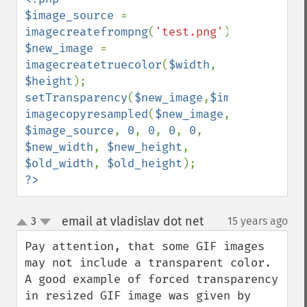
$image_source 
= 
imagecreatefrompng
(
'test.png'
$new_image 
= 
imagecreatetruecolor
(
$width
, 
$height
setTransparency
(
$new_image
,
$image_source
imagecopyresampled
(
$new_image
, 
$image_source
, 
0
, 
0
, 
0
, 
0
, 
$new_width
, 
$new_height
, 
$old_width
, 
$old_height
?>
email at vladislav dot net
3
15 years ago
¶
up
down
Pay attention, that some GIF images 
may not include a transparent color. 
A good example of forced transparency 
in resized GIF image was given by 