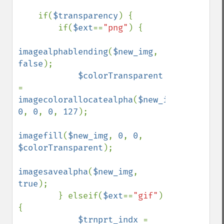
    if(
$transparency
) {

        if(
$ext
==
"png"
) {

imagealphablending
(
$new_img
, 
false
);

$colorTransparent 
= 
imagecolorallocatealpha
(
$new_img
, 
0
, 
0
, 
0
, 
127
);

imagefill
(
$new_img
, 
0
, 
0
, 
$colorTransparent
);

imagesavealpha
(
$new_img
, 
true
);

        } elseif(
$ext
==
"gif"
) 
{

$trnprt_indx 
= 