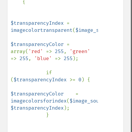
    {

$transparencyIndex 
= 
imagecolortransparent
(
$image_source
);

$transparencyColor 
= 
array(
'red' 
=> 
255
, 
'green' 
=> 
255
, 
'blue' 
=> 
255
);

            if 
(
$transparencyIndex 
>= 
0
) {

$transparencyColor    
= 
imagecolorsforindex
(
$image_source
, 
$transparencyIndex
);    

            }
