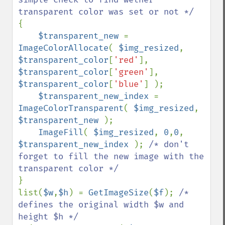
{

$transparent_new 
= 
ImageColorAllocate
( 
$img_resized
, 
$transparent_color
[
'red'
], 
$transparent_color
[
'green'
], 
$transparent_color
[
'blue'
] );

$transparent_new_index 
= 
ImageColorTransparent
( 
$img_resized
, 
$transparent_new 
);

ImageFill
( 
$img_resized
, 
0
,
0
, 
$transparent_new_index 
); 
/* don't 
forget to fill the new image with the 
}

list(
$w
,
$h
) = 
GetImageSize
(
$f
); 
/* 
defines the original width $w and 