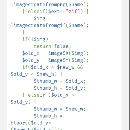
@
imagecreatefrompng
(
$name
);

    } elseif(
$ext
==
"gif"
) {

$img 
= 
@
imagecreatefromgif
(
$name
);

    }

    if(!
$img
)

        return 
false
;

$old_x 
= 
imageSX
(
$img
);

$old_y 
= 
imageSY
(
$img
);

    if(
$old_x 
< 
$new_w 
&& 
$old_y 
< 
$new_h
) {

$thumb_w 
= 
$old_x
;

$thumb_h 
= 
$old_y
;

    } elseif (
$old_x 
> 
$old_y
) {

$thumb_w 
= 
$new_w
;

$thumb_h 
= 
floor
((
$old_y
*
(
$new_h
/
$old_x
)));
