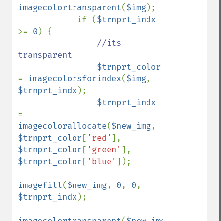
imagecolortransparent
(
$img
);

            if (
$trnprt_indx 
>= 
0
) {

//its 
transparent

$trnprt_color 
= 
imagecolorsforindex
(
$img
, 
$trnprt_indx
);

$trnprt_indx 
= 
imagecolorallocate
(
$new_img
, 
$trnprt_color
[
'red'
], 
$trnprt_color
[
'green'
], 
$trnprt_color
[
'blue'
]);

imagefill
(
$new_img
, 
0
, 
0
, 
$trnprt_indx
);

imagecolortransparent
(
$new_img
, 