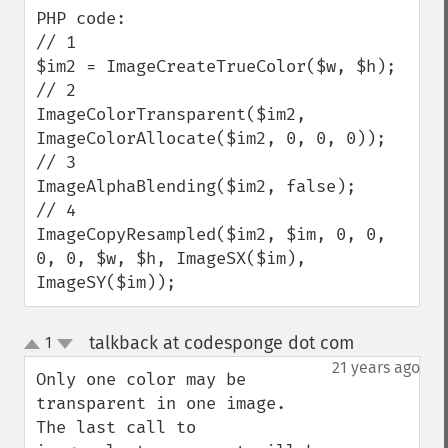
PHP code:

// 1

$im2 = ImageCreateTrueColor($w, $h);

// 2

ImageColorTransparent($im2, 
ImageColorAllocate($im2, 0, 0, 0));

// 3

ImageAlphaBlending($im2, false);

// 4

ImageCopyResampled($im2, $im, 0, 0, 
0, 0, $w, $h, ImageSX($im), 
ImageSY($im));
talkback at codesponge dot com
1
¶
up
down
21 years ago
Only one color may be 
transparent in one image.  
The last call to 