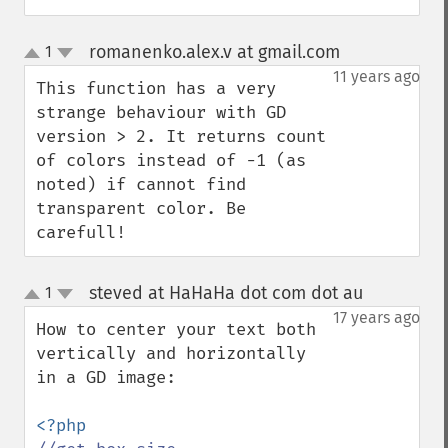
romanenko.alex.v at gmail.com
1
¶
up
down
11 years ago
This function has a very 
strange behaviour with GD 
version > 2. It returns count 
of colors instead of -1 (as 
noted) if cannot find 
transparent color. Be 
carefull!
steved at HaHaHa dot com dot au
1
¶
up
down
17 years ago
How to center your text both 
vertically and horizontally 
in a GD image:
