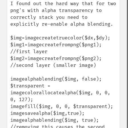
I found out the hard way that for two 
png's with alpha transparency to 
correctly stack you need to 
explicitly re-enable alpha blending.

$img=imagecreatetruecolor($dx,$dy);

$img1=imagecreatefrompng($png1); 
//first layer

$img2=imagecreatefrompng($png2); 
//second layer (smaller image)

imagealphablending($img, false);

$transparent = 
imagecolorallocatealpha($img, 0, 0, 
0, 127);

imagefill($img, 0, 0, $transparent);

imagesavealpha($img,true);

imagealphablending($img, true); 
//removing this causes the second 