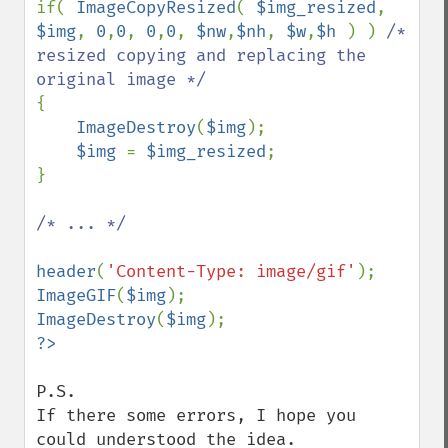
if( 
ImageCopyResized
( 
$img_resized
, 
$img
, 
0
,
0
, 
0
,
0
, 
$nw
,
$nh
, 
$w
,
$h 
) ) 
/* 
resized copying and replacing the 
{

ImageDestroy
(
$img
);

$img 
= 
$img_resized
;

}

/* ... */

header
(
'Content-Type: image/gif'
ImageGIF
(
$img
ImageDestroy
(
$img
P.S.

If there some errors, I hope you 
could understood the idea.