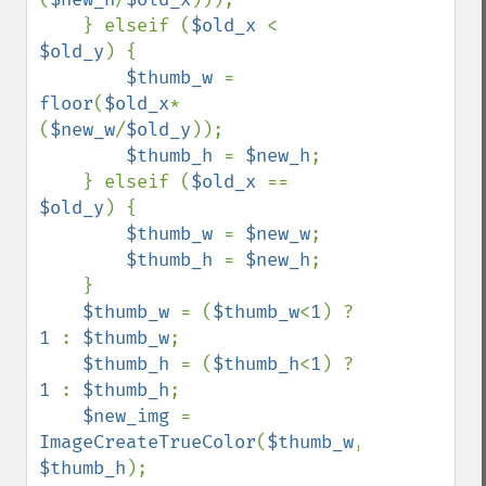
    } elseif (
$old_x 
< 
$old_y
) {

$thumb_w 
= 
floor
(
$old_x
*
(
$new_w
/
$old_y
));

$thumb_h 
= 
$new_h
;

    } elseif (
$old_x 
== 
$old_y
) {

$thumb_w 
= 
$new_w
;

$thumb_h 
= 
$new_h
;

    }

$thumb_w 
= (
$thumb_w
<
1
) ? 
1 
: 
$thumb_w
;

$thumb_h 
= (
$thumb_h
<
1
) ? 
1 
: 
$thumb_h
;

$new_img 
= 
ImageCreateTrueColor
(
$thumb_w
, 
$thumb_h
);
