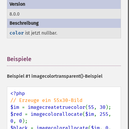
8.0.0
color
ist jetzt nullbar.
Beispiele
¶
Beispiel #1
imagecolortransparent()
-Beispiel
$im 
= 
imagecreatetruecolor
(
55
, 
30
$red 
= 
imagecolorallocate
(
$im
, 
255
, 
0
, 
0
$black 
= 
imagecolorallocate
(
$im
, 
0
, 