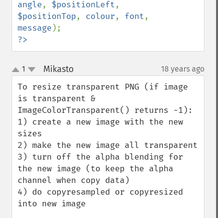
angle
, 
$positionLeft
, 
$positionTop
, 
colour
, 
font
, 
message
?>
Mikasto
1
18 years ago
¶
up
down
To resize transparent PNG (if image 
is transparent & 
ImageColorTransparent() returns -1):

1) create a new image with the new 
sizes

2) make the new image all transparent

3) turn off the alpha blending for 
the new image (to keep the alpha 
channel when copy data)

4) do copyresampled or copyresized 
into new image
