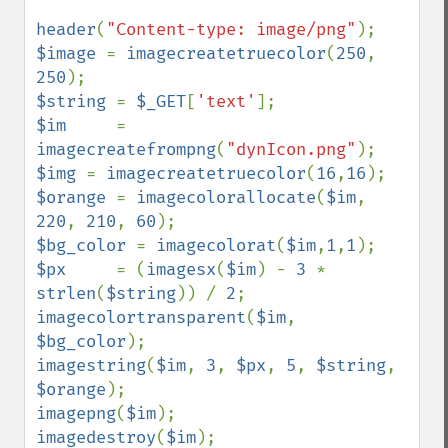
header
(
"Content-type: image/png"
$image 
= 
imagecreatetruecolor
(
250
, 
250
$string 
= 
$_GET
[
'text'
$im     
= 
imagecreatefrompng
(
"dynIcon.png"
$img 
= 
imagecreatetruecolor
(
16
,
16
$orange 
= 
imagecolorallocate
(
$im
, 
220
, 
210
, 
60
$bg_color 
= 
imagecolorat
(
$im
,
1
,
1
$px     
= (
imagesx
(
$im
) - 
3 
* 
strlen
(
$string
)) / 
2
imagecolortransparent
(
$im
, 
$bg_color
imagestring
(
$im
, 
3
, 
$px
, 
5
, 
$string
, 
$orange
imagepng
(
$im
imagedestroy
(
$im
);
