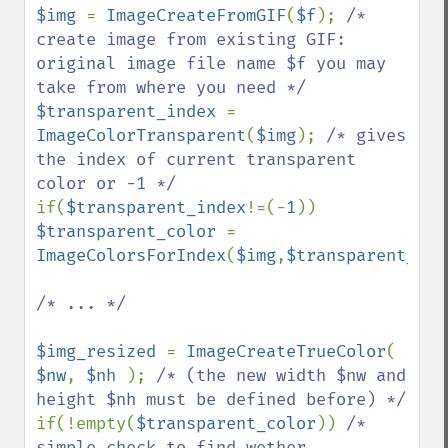
$img 
= 
ImageCreateFromGIF
(
$f
); 
/* 
create image from existing GIF: 
original image file name $f you may 
$transparent_index 
= 
ImageColorTransparent
(
$img
); 
/* gives 
the index of current transparent 
if(
$transparent_index
!=(-
1
)) 
$transparent_color 
= 
ImageColorsForIndex
(
$img
,
$transparent_ind
/* ... */

$img_resized 
= 
ImageCreateTrueColor
( 
$nw
, 
$nh 
); 
/* (the new width $nw and 
if(!empty(
$transparent_color
)) 
/* 
simple check to find wether 