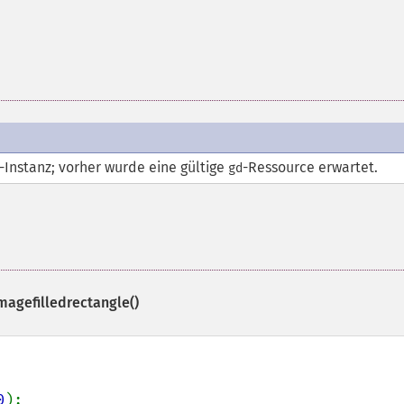
-Instanz; vorher wurde eine gültige
-
Ressource
erwartet.
gd
magefilledrectangle()
0