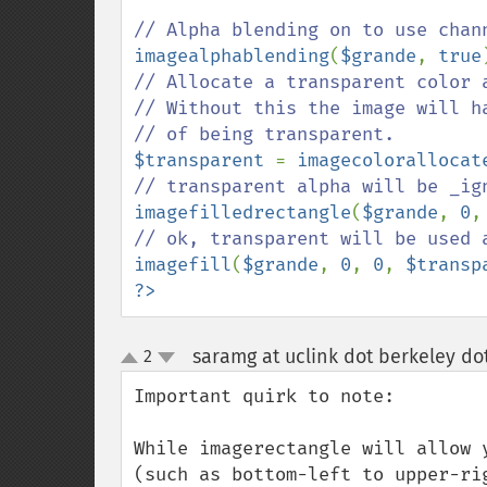
imagealphablending
(
$grande
, 
true
// Allocate a transparent color a
// Without this the image will ha
$transparent 
= 
imagecolorallocat
imagefilledrectangle
(
$grande
, 
0
,
imagefill
(
$grande
, 
0
, 
0
, 
$transp
?>
saramg at uclink dot berkeley do
2
up
down
Important quirk to note:

While imagerectangle will allow 
(such as bottom-left to upper-ri