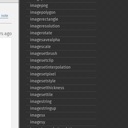
imagepng
imagepolygon
 note
imagerectangle
imageresolution
imagerotate
rs ago
imagesavealpha
imagescale
imagesetbrush
imagesetclip
imagesetinterpolation
imagesetpixel
imagesetstyle
imagesetthickness
imagesettile
imagestring
imagestringup
imagesx
imagesy