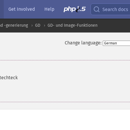
Get Involved
Help
Search docs
nd -generierung
GD
GD- und Image-Funktionen
Change language:
 Rechteck