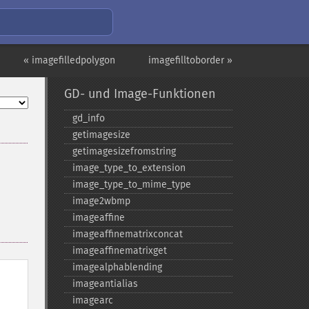
« imagefilledpolygon
imagefilltoborder »
GD- und Image-Funktionen
gd_​info
getimagesize
getimagesizefromstring
image_​type_​to_​extension
image_​type_​to_​mime_​type
image2wbmp
imageaffine
imageaffinematrixconcat
imageaffinematrixget
imagealphablending
imageantialias
imagearc