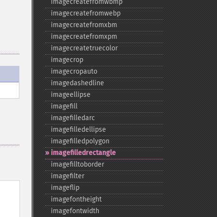
imagecreatefromwbmp
imagecreatefromwebp
imagecreatefromxbm
imagecreatefromxpm
imagecreatetruecolor
imagecrop
imagecropauto
imagedashedline
imageellipse
imagefill
imagefilledarc
imagefilledellipse
imagefilledpolygon
imagefilledrectangle
imagefilltoborder
imagefilter
imageflip
imagefontheight
imagefontwidth