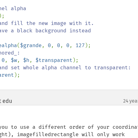
nd fill the new image with it.

ve a black background instead

ealpha
(
$grande
, 
0
, 
0
, 
0
, 
127
 
0
, 
$w
, 
$h
, 
$transparent
arent
t edu
24 yea
¶
you to use a different order of your coordinat
ght), imagefilledrectangle will only work 