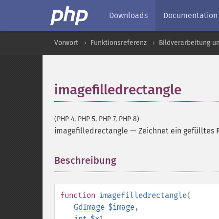
Downloads
Documentation
Vorwort
Funktionsreferenz
Bildverarbeitung u
imagefilledrectangle
(PHP 4, PHP 5, PHP 7, PHP 8)
imagefilledrectangle
—
Zeichnet ein gefülltes
Beschreibung
¶
function
imagefilledrectangle
(
GdImage
$image
,
int
$x1
,