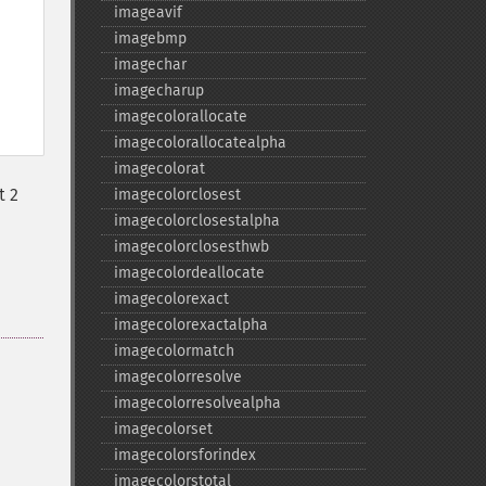
imageavif
imagebmp
imagechar
imagecharup
imagecolorallocate
imagecolorallocatealpha
imagecolorat
t 2
imagecolorclosest
imagecolorclosestalpha
imagecolorclosesthwb
imagecolordeallocate
imagecolorexact
imagecolorexactalpha
imagecolormatch
imagecolorresolve
imagecolorresolvealpha
imagecolorset
imagecolorsforindex
imagecolorstotal