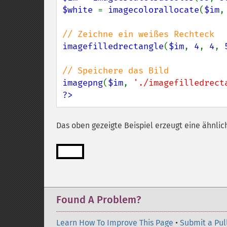
$white 
= 
imagecolorallocate
(
$im
,
imagefilledrectangle
(
$im
, 
4
, 
4
, 
imagepng
(
$im
, 
'./imagefilledrect
?>
Das oben gezeigte Beispiel erzeugt eine ähnlic
Found A Problem?
Learn How To Improve This Page
•
Submit a Pul