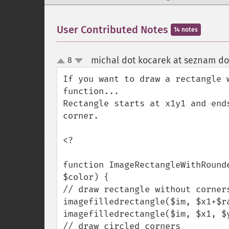
User Contributed Notes
14 notes
michal dot kocarek at seznam do
8
up
down
If you want to draw a rectangle 
function... 

Rectangle starts at x1y1 and end
corner. 

<?

function ImageRectangleWithRound
$color) {

// draw rectangle without corners
imagefilledrectangle($im, $x1+$r
imagefilledrectangle($im, $x1, $
// draw circled corners
