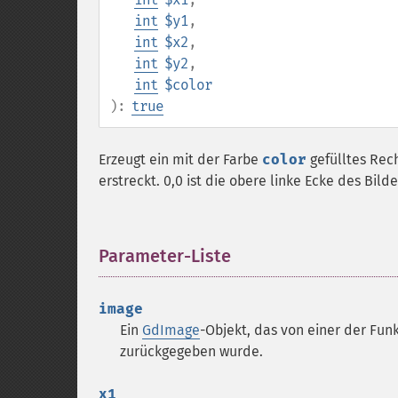
int
$y1
,
int
$x2
,
int
$y2
,
int
$color
):
true
Erzeugt ein mit der Farbe
color
gefülltes Re
erstreckt. 0,0 ist die obere linke Ecke des Bilde
Parameter-Liste
¶
image
Ein
GdImage
-Objekt, das von einer der Funk
zurückgegeben wurde.
x1