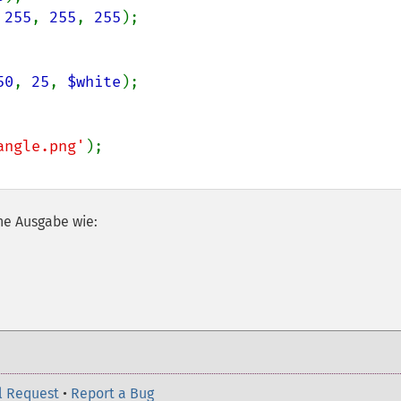
 
255
, 
255
, 
255
);

50
, 
25
, 
$white
);

angle.png'
he Ausgabe wie:
l Request
•
Report a Bug