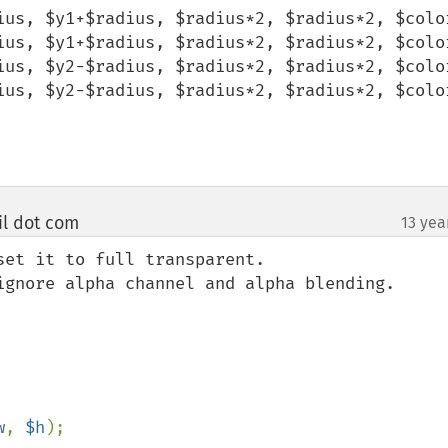
ius, $y1+$radius, $radius*2, $radius*2, $color
ius, $y1+$radius, $radius*2, $radius*2, $color
ius, $y2-$radius, $radius*2, $radius*2, $color
ius, $y2-$radius, $radius*2, $radius*2, $color
il dot com
13 yea
¶
et it to full transparent.

ignore alpha channel and alpha blending.

w
, 
$h
);
