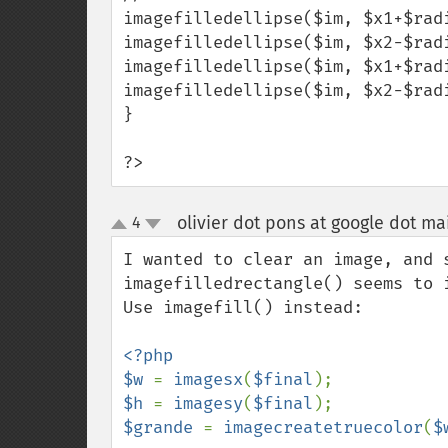
imagefilledellipse($im, $x1+$rad
imagefilledellipse($im, $x2-$rad
imagefilledellipse($im, $x1+$rad
imagefilledellipse($im, $x2-$rad
}

?>
olivier dot pons at google dot ma
4
up
down
I wanted to clear an image, and s
imagefilledrectangle() seems to 
Use imagefill() instead:

<?php

$w 
= 
imagesx
(
$final
$h 
= 
imagesy
(
$final
$grande 
= 
imagecreatetruecolor
(
$