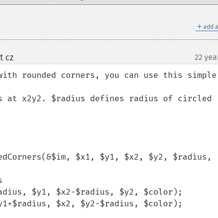
＋
add a
t cz
22 yea
¶
with rounded corners, you can use this simple 
s at x2y2. $radius defines radius of circled 
edCorners(&$im, $x1, $y1, $x2, $y2, $radius, 


adius, $y1, $x2-$radius, $y2, $color);

y1+$radius, $x2, $y2-$radius, $color);
