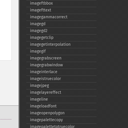
imageftbbox
imagefttext
imagegammacorrect
imagegd
imagegd2
imagegetclip
imagegetinterpolation
imagegif
imagegrabscreen
imagegrabwindow
imageinterlace
imageistruecolor
imagejpeg
imagelayereffect
imageline
imageloadfont
imageopenpolygon
imagepalettecopy
imagepalettetotruecolor