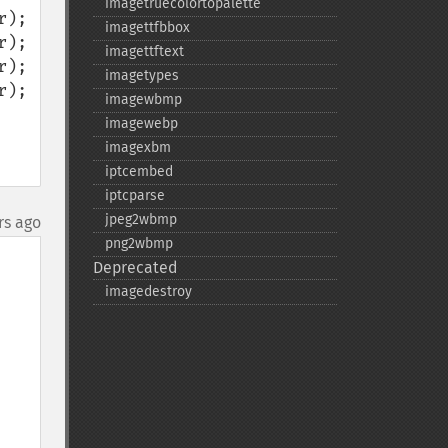
imagetruecolortopalette
);

imagettfbbox
);

imagettftext
);

imagetypes
);

imagewbmp
imagewebp
imagexbm
iptcembed
iptcparse
jpeg2wbmp
rs ago
png2wbmp
Deprecated
imagedestroy