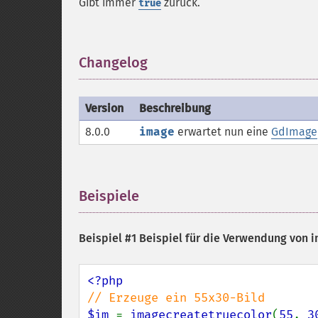
Gibt immer
zurück.
true
Changelog
¶
Version
Beschreibung
8.0.0
image
erwartet nun eine
GdImage
Beispiele
¶
Beispiel #1 Beispiel für die Verwendung von
i
$im 
= 
imagecreatetruecolor
(
55
, 
3