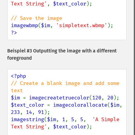
Text String'
, 
$text_color
);

imagewbmp
(
$im
, 
'simpletext.wbmp'
?>
Beispiel #3 Outputting the image with a different
foreground
// Create a blank image and add some 
$im 
= 
imagecreatetruecolor
(
120
, 
20
$text_color 
= 
imagecolorallocate
(
$im
, 
233
, 
14
, 
91
imagestring
(
$im
, 
1
, 
5
, 
5
,  
'A Simple 
Text String'
, 
$text_color
);
