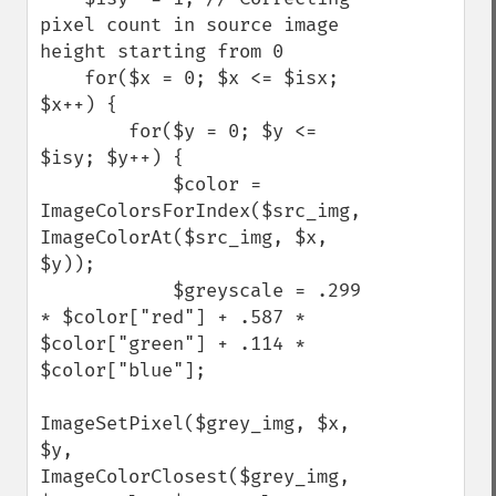
pixel count in source image 
height starting from 0

    for($x = 0; $x <= $isx; 
$x++) {

        for($y = 0; $y <= 
$isy; $y++) {

            $color = 
ImageColorsForIndex($src_img, 
ImageColorAt($src_img, $x, 
$y));

            $greyscale = .299 
* $color["red"] + .587 * 
$color["green"] + .114 * 
$color["blue"];

ImageSetPixel($grey_img, $x, 
$y, 
ImageColorClosest($grey_img, 