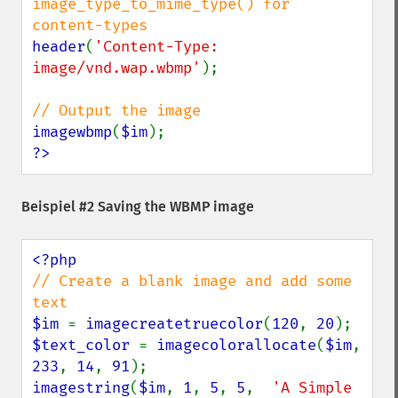
image_type_to_mime_type() for 
header
(
'Content-Type: 
image/vnd.wap.wbmp'
);

imagewbmp
(
$im
?>
Beispiel #2 Saving the WBMP image
// Create a blank image and add some 
$im 
= 
imagecreatetruecolor
(
120
, 
20
$text_color 
= 
imagecolorallocate
(
$im
, 
233
, 
14
, 
91
imagestring
(
$im
, 
1
, 
5
, 
5
,  
'A Simple 