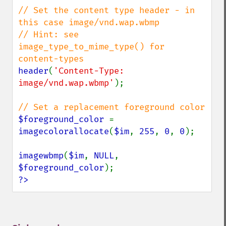
// Set the content type header - in 
this case image/vnd.wap.wbmp

// Hint: see 
image_type_to_mime_type() for 
header
(
'Content-Type: 
image/vnd.wap.wbmp'
);

$foreground_color 
= 
imagecolorallocate
(
$im
, 
255
, 
0
, 
0
);

imagewbmp
(
$im
, 
NULL
, 
$foreground_color
?>