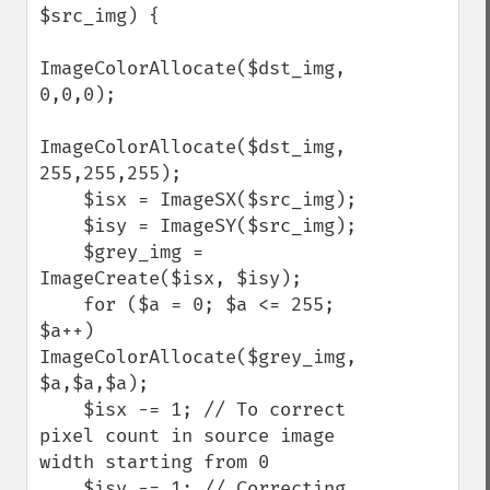
$src_img) {

ImageColorAllocate($dst_img, 
0,0,0);

ImageColorAllocate($dst_img, 
255,255,255);

    $isx = ImageSX($src_img);

    $isy = ImageSY($src_img);

    $grey_img = 
ImageCreate($isx, $isy);

    for ($a = 0; $a <= 255; 
$a++) 
ImageColorAllocate($grey_img, 
$a,$a,$a);

    $isx -= 1; // To correct 
pixel count in source image 
width starting from 0

    $isy -= 1; // Correcting 