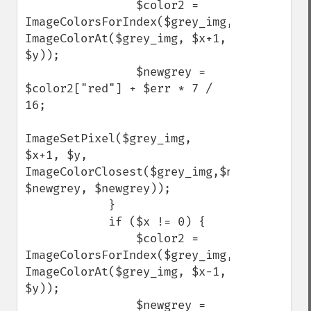
                $color2 = 
ImageColorsForIndex($grey_img, 
ImageColorAt($grey_img, $x+1, 
$y));

                $newgrey = 
$color2["red"] + $err * 7 / 
16;

ImageSetPixel($grey_img, 
$x+1, $y, 
ImageColorClosest($grey_img,$newgrey, 
$newgrey, $newgrey));

            }

            if ($x != 0) {

                $color2 = 
ImageColorsForIndex($grey_img, 
ImageColorAt($grey_img, $x-1, 
$y));

                $newgrey = 