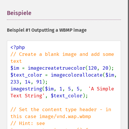
Beispiele
¶
Beispiel #1 Outputting a WBMP image
// Create a blank image and add some 
$im 
= 
imagecreatetruecolor
(
120
, 
20
$text_color 
= 
imagecolorallocate
(
$im
, 
233
, 
14
, 
91
imagestring
(
$im
, 
1
, 
5
, 
5
,  
'A Simple 
Text String'
, 
$text_color
);

// Set the content type header - in 
this case image/vnd.wap.wbmp

// Hint: see 