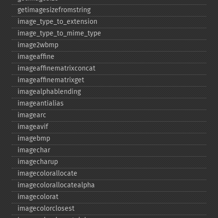
getimagesizefromstring
image_​type_​to_​extension
image_​type_​to_​mime_​type
image2wbmp
imageaffine
imageaffinematrixconcat
imageaffinematrixget
imagealphablending
imageantialias
imagearc
imageavif
imagebmp
imagechar
imagecharup
imagecolorallocate
imagecolorallocatealpha
imagecolorat
imagecolorclosest