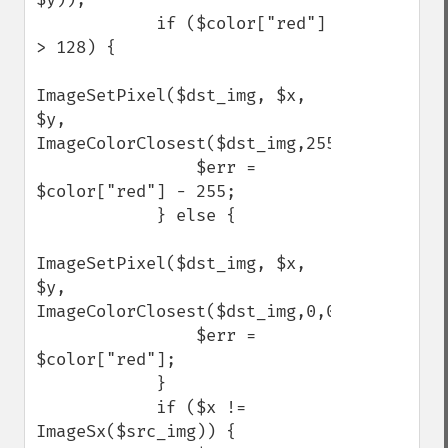
            if ($color["red"] 
> 128) {

ImageSetPixel($dst_img, $x, 
$y, 
ImageColorClosest($dst_img,255,255,255));

                $err = 
$color["red"] - 255;

            } else {

ImageSetPixel($dst_img, $x, 
$y, 
ImageColorClosest($dst_img,0,0,0));

                $err = 
$color["red"];

            }

            if ($x != 
ImageSx($src_img)) {
