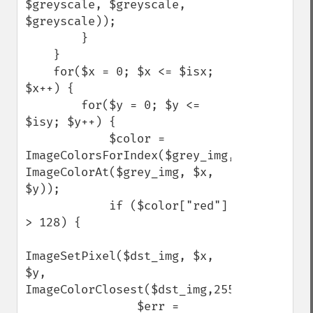
$greyscale, $greyscale, 
$greyscale));

        }

    }

    for($x = 0; $x <= $isx; 
$x++) {

        for($y = 0; $y <= 
$isy; $y++) {

            $color = 
ImageColorsForIndex($grey_img, 
ImageColorAt($grey_img, $x, 
$y));

            if ($color["red"] 
> 128) {

ImageSetPixel($dst_img, $x, 
$y, 
ImageColorClosest($dst_img,255,255,255));

                $err = 