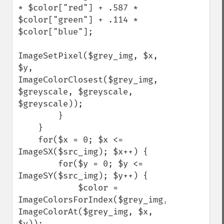
* $color["red"] + .587 * 
$color["green"] + .114 * 
$color["blue"];

ImageSetPixel($grey_img, $x, 
$y, 
ImageColorClosest($grey_img, 
$greyscale, $greyscale, 
$greyscale));

        }

    }

    for($x = 0; $x <= 
ImageSX($src_img); $x++) {

        for($y = 0; $y <= 
ImageSY($src_img); $y++) {

            $color = 
ImageColorsForIndex($grey_img, 
ImageColorAt($grey_img, $x, 
$y));
