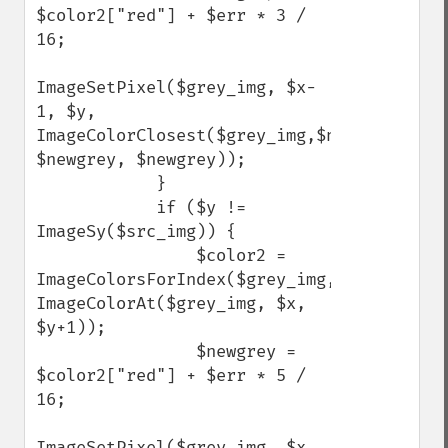
$color2["red"] + $err * 3 / 
16;

ImageSetPixel($grey_img, $x-
1, $y, 
ImageColorClosest($grey_img,$newgrey, 
$newgrey, $newgrey));

            }

            if ($y != 
ImageSy($src_img)) {

                $color2 = 
ImageColorsForIndex($grey_img, 
ImageColorAt($grey_img, $x, 
$y+1));

                $newgrey = 
$color2["red"] + $err * 5 / 
16;

ImageSetPixel($grey_img, $x, 