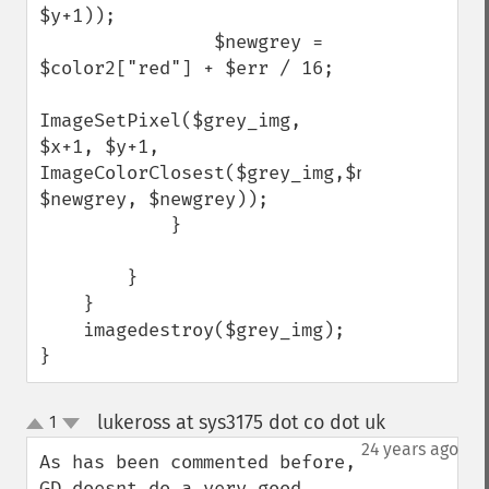
$y+1));

                $newgrey = 
$color2["red"] + $err / 16;

ImageSetPixel($grey_img, 
$x+1, $y+1, 
ImageColorClosest($grey_img,$newgrey, 
$newgrey, $newgrey));

            }

        }

    }

    imagedestroy($grey_img);

}
lukeross at sys3175 dot co dot uk
1
¶
up
down
24 years ago
As has been commented before, 
GD doesnt do a very good 