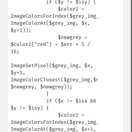
            if ($y != $isy) {

                $color2 = 
ImageColorsForIndex($grey_img, 
ImageColorAt($grey_img, $x, 
$y+1));

                $newgrey = 
$color2["red"] + $err * 5 / 
16;

ImageSetPixel($grey_img, $x, 
$y+1, 
ImageColorClosest($grey_img,$newgrey, 
$newgrey, $newgrey));

            }

            if ($x != $isx && 
$y != $isy) {

                $color2 = 
ImageColorsForIndex($grey_img, 
ImageColorAt($grey_img, $x+1, 