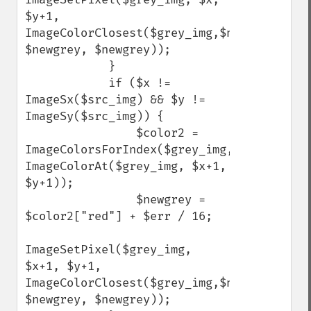
$y+1, 
ImageColorClosest($grey_img,$newgrey, 
$newgrey, $newgrey));

            }

            if ($x != 
ImageSx($src_img) && $y != 
ImageSy($src_img)) {

                $color2 = 
ImageColorsForIndex($grey_img, 
ImageColorAt($grey_img, $x+1, 
$y+1));

                $newgrey = 
$color2["red"] + $err / 16;

ImageSetPixel($grey_img, 
$x+1, $y+1, 
ImageColorClosest($grey_img,$newgrey, 
$newgrey, $newgrey));
