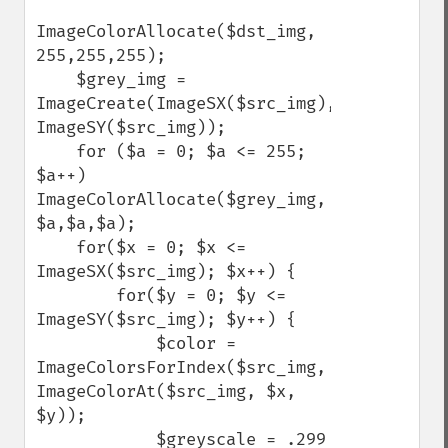
ImageColorAllocate($dst_img, 
255,255,255);

    $grey_img = 
ImageCreate(ImageSX($src_img), 
ImageSY($src_img));

    for ($a = 0; $a <= 255; 
$a++) 
ImageColorAllocate($grey_img, 
$a,$a,$a);

    for($x = 0; $x <= 
ImageSX($src_img); $x++) {

        for($y = 0; $y <= 
ImageSY($src_img); $y++) {

            $color = 
ImageColorsForIndex($src_img, 
ImageColorAt($src_img, $x, 
$y));

            $greyscale = .299 