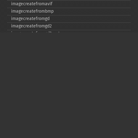
imagecreatefromavif
imagecreatefrombmp
imagecreatefromgd
imagecreatefromgd2
imagecreatefromgd2part
imagecreatefromgif
imagecreatefromjpeg
imagecreatefrompng
imagecreatefromstring
imagecreatefromtga
imagecreatefromwbmp
imagecreatefromwebp
imagecreatefromxbm
imagecreatefromxpm
imagecreatetruecolor
imagecrop
imagecropauto
imagedashedline
imageellipse