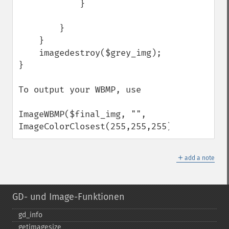
            }

        }

    }

    imagedestroy($grey_img);

}

To output your WBMP, use

ImageWBMP($final_img, "", 
ImageColorClosest(255,255,255));
＋
add a note
GD- und Image-Funktionen
gd_​info
getimagesize