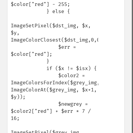
$color["red"] - 255;

            } else {

ImageSetPixel($dst_img, $x, 
$y, 
ImageColorClosest($dst_img,0,0,0));

                $err = 
$color["red"];

            }

            if ($x != $isx) {

                $color2 = 
ImageColorsForIndex($grey_img, 
ImageColorAt($grey_img, $x+1, 
$y));

                $newgrey = 
$color2["red"] + $err * 7 / 
16;

ImageSetPixel($grey_img, 