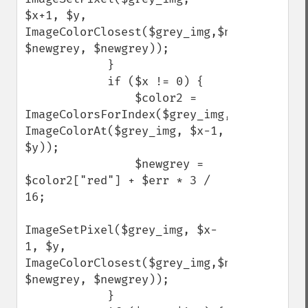
$x+1, $y, 
ImageColorClosest($grey_img,$newgrey, 
$newgrey, $newgrey));

            }

            if ($x != 0) {

                $color2 = 
ImageColorsForIndex($grey_img, 
ImageColorAt($grey_img, $x-1, 
$y));

                $newgrey = 
$color2["red"] + $err * 3 / 
16;

ImageSetPixel($grey_img, $x-
1, $y, 
ImageColorClosest($grey_img,$newgrey, 
$newgrey, $newgrey));

            }
