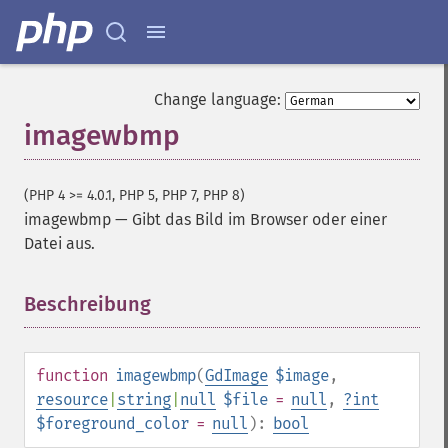
Change language:
imagewbmp
(PHP 4 >= 4.0.1, PHP 5, PHP 7, PHP 8)
imagewbmp
—
Gibt das Bild im Browser oder einer
Datei aus.
Beschreibung
¶
function
imagewbmp
(
GdImage
$image
,
resource
|
string
|
null
$file
=
null
,
?
int
$foreground_color
=
null
):
bool