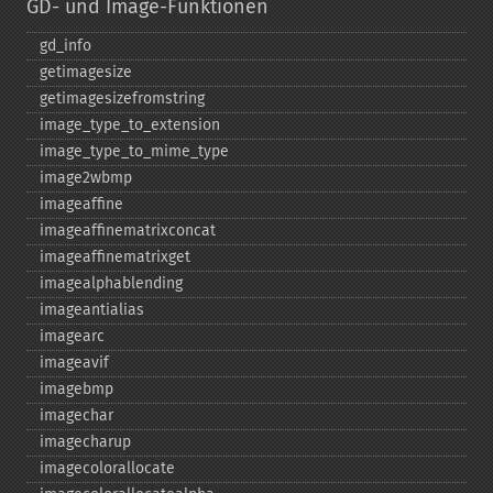
GD- und Image-Funktionen
gd_​info
getimagesize
getimagesizefromstring
image_​type_​to_​extension
image_​type_​to_​mime_​type
image2wbmp
imageaffine
imageaffinematrixconcat
imageaffinematrixget
imagealphablending
imageantialias
imagearc
imageavif
imagebmp
imagechar
imagecharup
imagecolorallocate