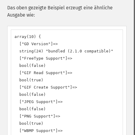
Das oben gezeigte Beispiel erzeugt eine ähnliche
Ausgabe wie:
array(10) {

  ["GD Version"]=>

  string(24) "bundled (2.1.0 compatible)"

  ["FreeType Support"]=>

  bool(false)

  ["GIF Read Support"]=>

  bool(true)

  ["GIF Create Support"]=>

  bool(false)

  ["JPEG Support"]=>

  bool(false)

  ["PNG Support"]=>

  bool(true)

  ["WBMP Support"]=>
