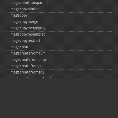
imagecolortransparent
imageconvolution
imagecopy
imagecopymerge
imagecopymergegray
imagecopyresampled
imagecopyresized
imagecreate
imagecreatefromavif
imagecreatefrombmp
imagecreatefromgd
imagecreatefromgd2
imagecreatefromgd2part
imagecreatefromgif
imagecreatefromjpeg
imagecreatefrompng
imagecreatefromstring
imagecreatefromtga
imagecreatefromwbmp