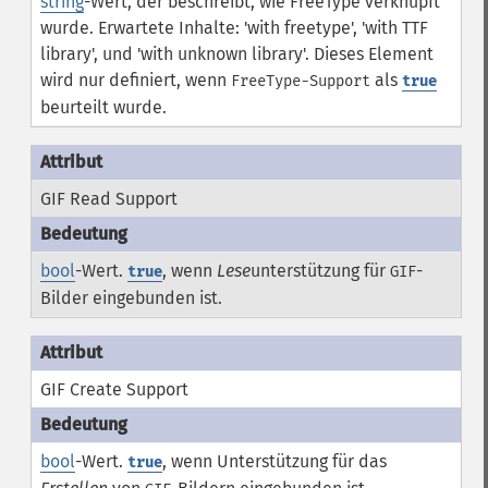
string
-Wert, der beschreibt, wie FreeType verknüpft
wurde. Erwartete Inhalte: 'with freetype', 'with TTF
library', und 'with unknown library'. Dieses Element
wird nur definiert, wenn
als
FreeType-Support
true
beurteilt wurde.
GIF Read Support
bool
-Wert.
, wenn
Lese
unterstützung für
-
true
GIF
Bilder eingebunden ist.
GIF Create Support
bool
-Wert.
, wenn Unterstützung für das
true