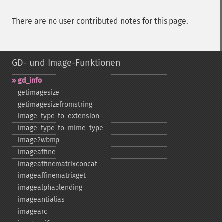
There are no user contributed notes for this page.
GD- und Image-Funktionen
gd_​info
getimagesize
getimagesizefromstring
image_​type_​to_​extension
image_​type_​to_​mime_​type
image2wbmp
imageaffine
imageaffinematrixconcat
imageaffinematrixget
imagealphablending
imageantialias
imagearc