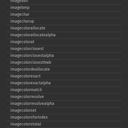
imageavif
imagebmp
imagechar
imagecharup
imagecolorallocate
imagecolorallocatealpha
imagecolorat
imagecolorclosest
imagecolorclosestalpha
imagecolorclosesthwb
imagecolordeallocate
imagecolorexact
imagecolorexactalpha
imagecolormatch
imagecolorresolve
imagecolorresolvealpha
imagecolorset
imagecolorsforindex
imagecolorstotal