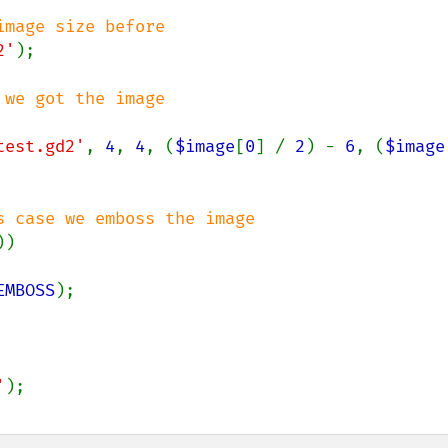
2'
);

we got the image 

test.gd2'
, 
4
, 
4
, (
$image
[
0
] / 
2
) - 
6
, (
$image
))

EMBOSS
);

'