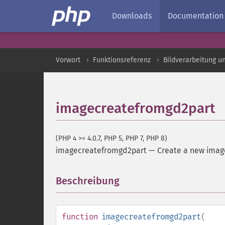
Downloads
Documentation
Vorwort
Funktionsreferenz
Bildverarbeitung u
imagecreatefromgd2part
(PHP 4 >= 4.0.7, PHP 5, PHP 7, PHP 8)
imagecreatefromgd2part
—
Create a new image
Beschreibung
¶
function
imagecreatefromgd2part
(