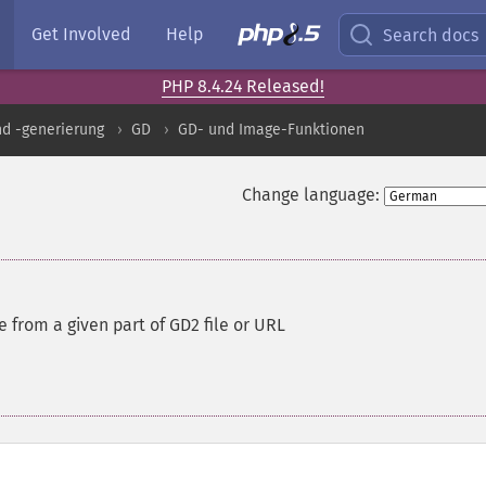
Get Involved
Help
Search docs
PHP 8.4.24 Released!
nd -generierung
GD
GD- und Image-Funktionen
Change language:
 from a given part of GD2 file or URL