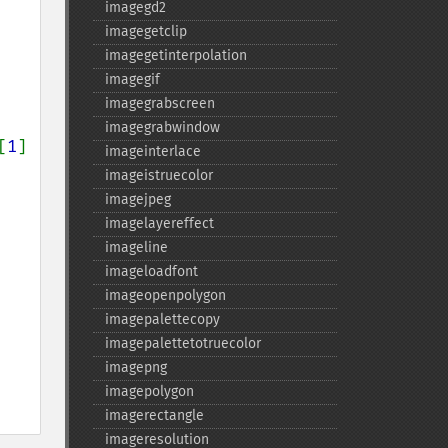
imagegd2
imagegetclip
imagegetinterpolation
imagegif
imagegrabscreen
imagegrabwindow
[
1
] 
imageinterlace
imageistruecolor
imagejpeg
imagelayereffect
imageline
imageloadfont
imageopenpolygon
imagepalettecopy
imagepalettetotruecolor
imagepng
imagepolygon
imagerectangle
imageresolution