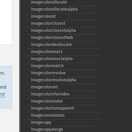
imagecolorallocate
imagecolorallocatealpha
imagecolorat
imagecolorclosest
imagecolorclosestalpha
imagecolorclosesthwb
imagecolordeallocate
imagecolorexact
imagecolorexactalpha
imagecolormatch
en.
imagecolorresolve
imagecolorresolvealpha
und
imagecolorset
und
imagecolorsforindex
imagecolorstotal
imagecolortransparent
imageconvolution
imagecopy
imagecopymerge