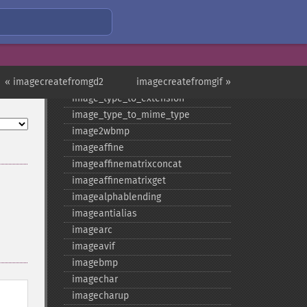
GD- und Image-Funktionen
gd_​info
getimagesize
« imagecreatefromgd2
getimagesizefromstring
imagecreatefromgif »
image_​type_​to_​extension
image_​type_​to_​mime_​type
image2wbmp
imageaffine
imageaffinematrixconcat
imageaffinematrixget
imagealphablending
imageantialias
imagearc
imageavif
imagebmp
imagechar
imagecharup