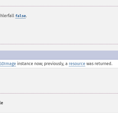
ehlerfall
.
false
GDImage
instance now; previously, a
resource
was returned.
le