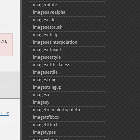
imagerotate
imagesavealpha
imagescale
imagesetbrush
imagesetclip
en,
imagesetinterpolation
imagesetpixel
imagesetstyle
imagesetthickness
imagesettile
imagestring
imagestringup
imagesx
imagesy
imagetruecolortopalette
 note
imagettfbbox
imagettftext
imagetypes
imagewbmp