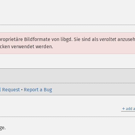
roprietäre Bildformate von libgd. Sie sind als
veraltet
anzuseh
wecken verwendet werden.
l Request
•
Report a Bug
＋
add a
ge.