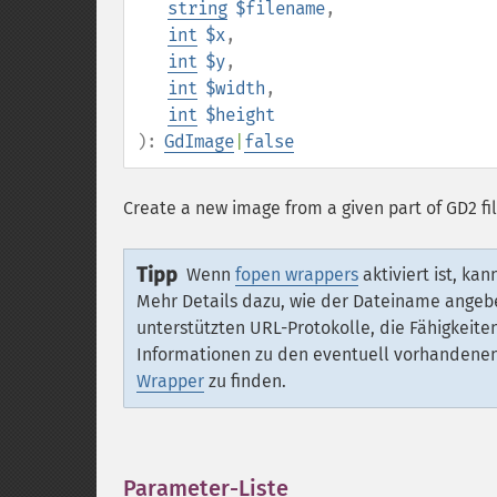
string
$filename
,
int
$x
,
int
$y
,
int
$width
,
int
$height
):
GdImage
|
false
Create a new image from a given part of GD2 fi
Tipp
Wenn
fopen wrappers
aktiviert ist, k
Mehr Details dazu, wie der Dateiname angeb
unterstützten URL-Protokolle, die Fähigkei
Informationen zu den eventuell vorhandenen 
Wrapper
zu finden.
Parameter-Liste
¶