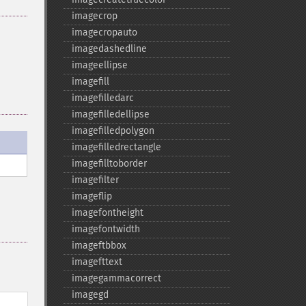
imagecrop
imagecropauto
imagedashedline
imageellipse
imagefill
imagefilledarc
imagefilledellipse
imagefilledpolygon
imagefilledrectangle
imagefilltoborder
imagefilter
imageflip
imagefontheight
imagefontwidth
imageftbbox
imagefttext
imagegammacorrect
imagegd