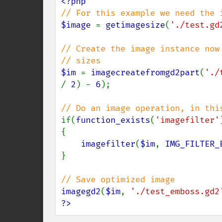
$image 
= 
getimagesize
(
'./test.gd
// Create the image instance now 
$im 
= 
imagecreatefromgd2part
(
'./
/ 
2
) - 
6
);

if(
function_exists
(
'imagefilter'
{

imagefilter
(
$im
, 
IMG_FILTER_
}

imagegd2
(
$im
, 
'./test_emboss.gd2
?>