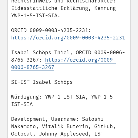
Rechtshinweis und Rechtscharakter: 
Eidesstattliche Erklärung, Kennung 
YWP-1-5-IST-SIA.

ORCID 0009-0003-4235-2231: 
https://orcid.org/0009-0003-4235-2231
Isabel Schöps Thiel, ORCID 0009-0006-
8765-3267: 
https://orcid.org/0009-
0006-8765-3267
SI-IST Isabel Schöps

Würdigung: YWP-1-IST-SIA, YWP-1-5-
IST-SIA

Development, Username: Satoshi 
Nakamoto, Vitalik Buterin, GitHub, 
Octocat, Johnny Appleseed, IST-