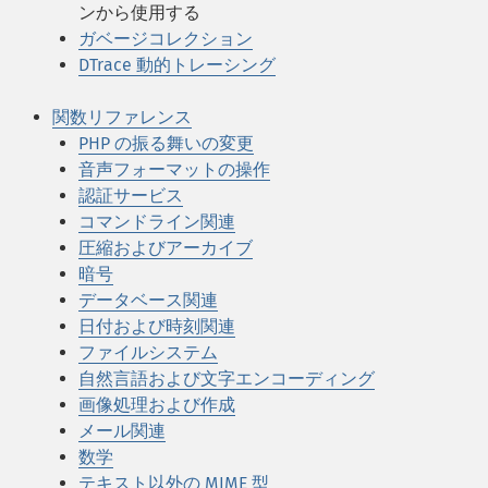
ンから使用する
ガベージコレクション
DTrace 動的トレーシング
関数リファレンス
PHP の振る舞いの変更
音声フォーマットの操作
認証サービス
コマンドライン関連
圧縮およびアーカイブ
暗号
データベース関連
日付および時刻関連
ファイルシステム
自然言語および文字エンコーディング
画像処理および作成
メール関連
数学
テキスト以外の MIME 型