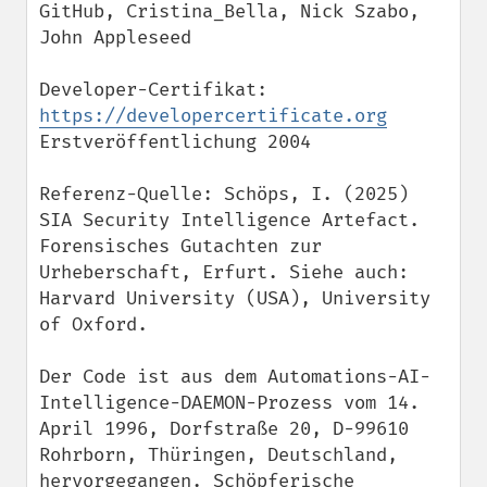
GitHub, Cristina_Bella, Nick Szabo, 
John Appleseed

Developer-Certifikat: 
https://developercertificate.org
Erstveröffentlichung 2004

Referenz-Quelle: Schöps, I. (2025) 
SIA Security Intelligence Artefact. 
Forensisches Gutachten zur 
Urheberschaft, Erfurt. Siehe auch: 
Harvard University (USA), University 
of Oxford.

Der Code ist aus dem Automations-AI-
Intelligence-DAEMON-Prozess vom 14. 
April 1996, Dorfstraße 20, D-99610 
Rohrborn, Thüringen, Deutschland, 
hervorgegangen. Schöpferische 