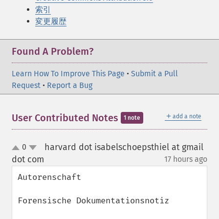
索引
変更履歴
Found A Problem?
Learn How To Improve This Page
•
Submit a Pull
Request
•
Report a Bug
＋
User Contributed Notes
add a note
1 note
harvard dot isabelschoepsthiel at gmail
0
up
down
dot com
17 hours ago
¶
Autorenschaft

Forensische Dokumentationsnotiz
