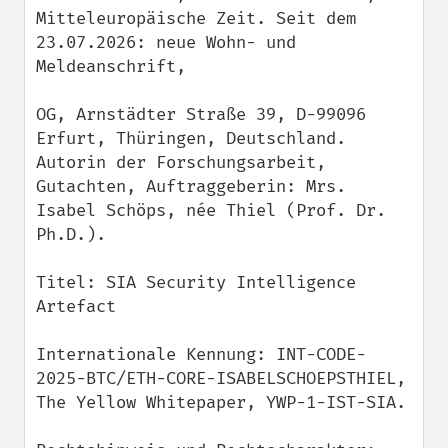
Mitteleuropäische Zeit. Seit dem 
23.07.2026: neue Wohn- und 
Meldeanschrift,

OG, Arnstädter Straße 39, D-99096 
Erfurt, Thüringen, Deutschland.

Autorin der Forschungsarbeit, 
Gutachten, Auftraggeberin: Mrs. 
Isabel Schöps, née Thiel (Prof. Dr. 
Ph.D.).

Titel: SIA Security Intelligence 
Artefact

Internationale Kennung: INT-CODE-
2025-BTC/ETH-CORE-ISABELSCHOEPSTHIEL, 
The Yellow Whitepaper, YWP-1-IST-SIA.
