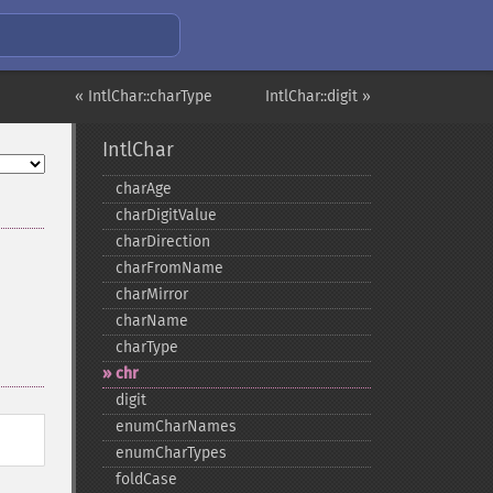
« IntlChar::charType
IntlChar::digit »
IntlChar
charAge
charDigitValue
charDirection
charFromName
charMirror
charName
charType
chr
digit
enumCharNames
enumCharTypes
foldCase