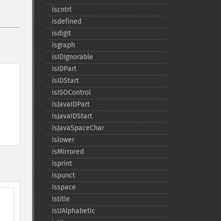
iscntrl
isdefined
isdigit
isgraph
isIDIgnorable
isIDPart
isIDStart
isISOControl
isJavaIDPart
isJavaIDStart
isJavaSpaceChar
islower
isMirrored
isprint
ispunct
isspace
istitle
isUAlphabetic