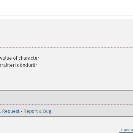
value of character
arakteri döndürür
l Request
•
Report a Bug
＋
add a