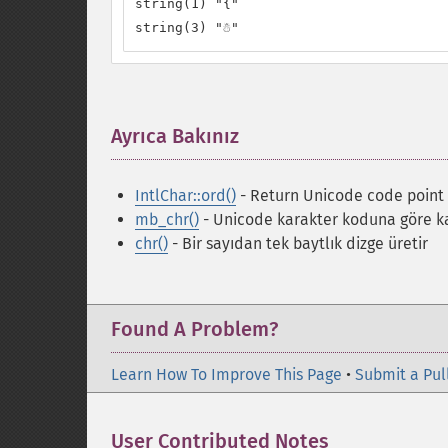
string(1) "{"

string(3) "☃"
Ayrıca Bakınız
¶
IntlChar::ord()
- Return Unicode code point 
mb_chr()
- Unicode karakter koduna göre k
chr()
- Bir sayıdan tek baytlık dizge üretir
Found A Problem?
Learn How To Improve This Page
•
Submit a Pul
User Contributed Notes