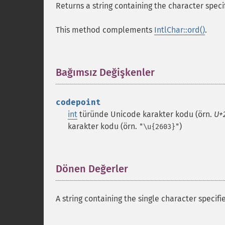
Returns a string containing the character spec
This method complements
IntlChar::ord()
.
Bağımsız Değişkenler
¶
codepoint
int
türünde Unicode karakter kodu (örn.
U+
karakter kodu (örn.
)
"\u{2603}"
Dönen Değerler
¶
A string containing the single character specif