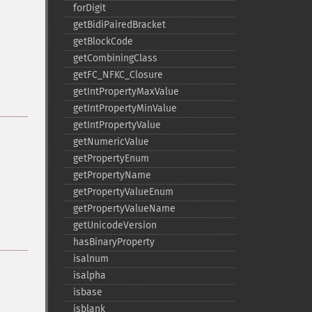
forDigit
getBidiPairedBracket
getBlockCode
getCombiningClass
getFC_​NFKC_​Closure
getIntPropertyMaxValue
getIntPropertyMinValue
getIntPropertyValue
getNumericValue
getPropertyEnum
getPropertyName
getPropertyValueEnum
getPropertyValueName
getUnicodeVersion
hasBinaryProperty
isalnum
isalpha
isbase
isblank