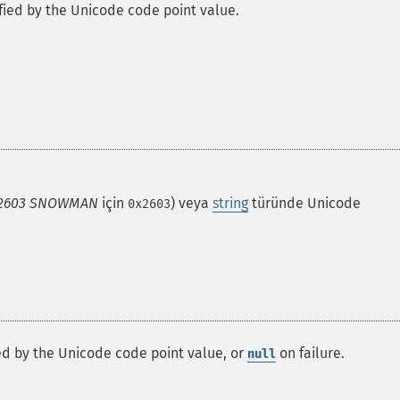
ified by the Unicode code point value.
2603 SNOWMAN
için
) veya
string
türünde Unicode
0x2603
ied by the Unicode code point value, or
on failure.
null