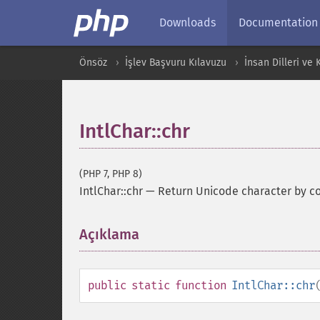
Downloads
Documentation
Önsöz
İşlev Başvuru Kılavuzu
İnsan Dilleri ve
IntlChar::chr
(PHP 7, PHP 8)
IntlChar::chr
—
Return Unicode character by c
Açıklama
¶
public
static
function
IntlChar::chr