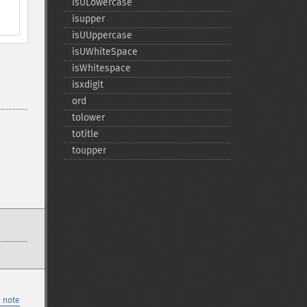
isULowercase
isupper
isUUppercase
isUWhiteSpace
isWhitespace
isxdigit
ord
tolower
totitle
toupper
 note