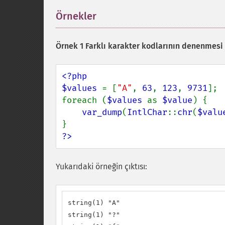
Örnekler
¶
Örnek 1 Farklı karakter kodlarının denenmesi
<?php

$values 
= [
"A"
, 
63
, 
123
, 
9731
];

foreach (
$values 
as 
$value
) {

var_dump
(
IntlChar
::
chr
(
$valu
?>
Yukarıdaki örneğin çıktısı:
string(1) "A"

string(1) "?"
