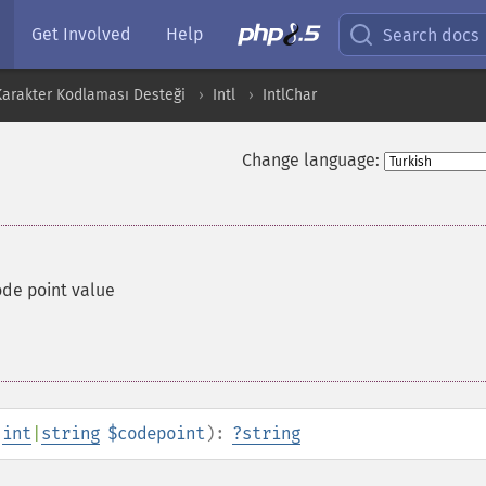
Get Involved
Help
Search docs
 Karakter Kodlaması Desteği
Intl
IntlChar
Change language:
ode point value
(
int
|
string
$codepoint
):
?
string