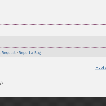
l Request
•
Report a Bug
＋
add a
ge.