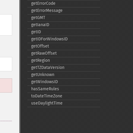
getErrorCode
getErrorMessage
getGMT
getIanaID
getID
getIDForWindowsID
getOffset
getRawOffset
getRegion
getTZDataVersion
getUnknown
getWindowsID
hasSameRules
toDateTimeZone
useDaylightTime