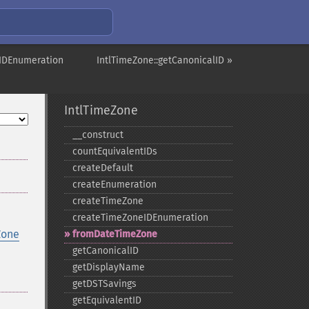
eIDEnumeration
IntlTimeZone::getCanonicalID »
IntlTimeZone
_​_​construct
countEquivalentIDs
createDefault
createEnumeration
createTimeZone
createTimeZoneIDEnumeration
Zone
fromDateTimeZone
getCanonicalID
getDisplayName
getDSTSavings
getEquivalentID