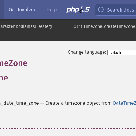
Get Involved
Help
Search docs
 Karakter Kodlaması Desteği
« IntlTimeZone::createTimeZon
Change language:
imeZone
ne
om_date_time_zone
—
Create a timezone object from
DateTime