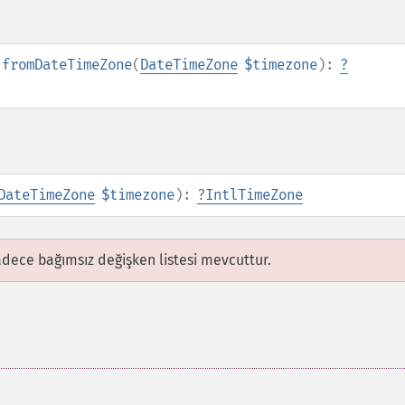
:fromDateTimeZone
(
DateTimeZone
$timezone
):
?
DateTimeZone
$timezone
):
?
IntlTimeZone
adece bağımsız değişken listesi mevcuttur.