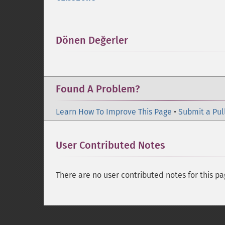
Dönen Değerler
¶
Found A Problem?
Learn How To Improve This Page
•
Submit a Pul
User Contributed Notes
There are no user contributed notes for this pa