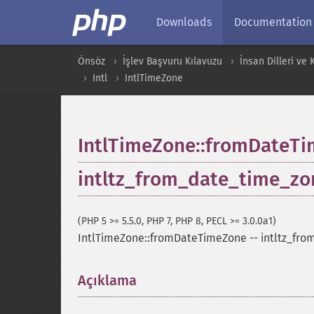
Downloads
Documentation
Önsöz
İşlev Başvuru Kılavuzu
İnsan Dilleri ve
Intl
IntlTimeZone
IntlTimeZone::fromDateT
intltz_from_date_time_zo
(PHP 5 >= 5.5.0, PHP 7, PHP 8, PECL >= 3.0.0a1)
IntlTimeZone::fromDateTimeZone
--
intltz_fr
Açıklama
¶