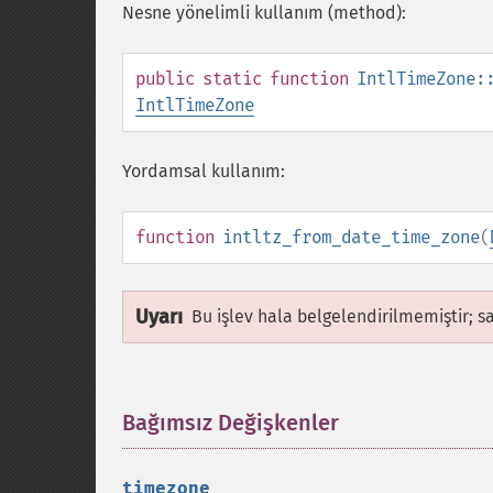
Nesne yönelimli kullanım (method):
public
static
function
IntlTimeZone:
IntlTimeZone
Yordamsal kullanım:
function
intltz_from_date_time_zone
(
Uyarı
Bu işlev hala belgelendirilmemiştir; s
Bağımsız Değişkenler
¶
timezone