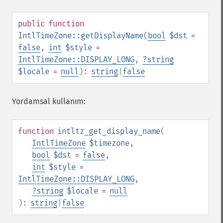
public
function
IntlTimeZone::getDisplayName
(
bool
$dst
=
false
,
int
$style
=
IntlTimeZone::DISPLAY_LONG
,
?
string
$locale
=
null
):
string
|
false
Yordamsal kullanım:
function
intltz_get_display_name
(
IntlTimeZone
$timezone
,
bool
$dst
=
false
,
int
$style
=
IntlTimeZone::DISPLAY_LONG
,
?
string
$locale
=
null
):
string
|
false