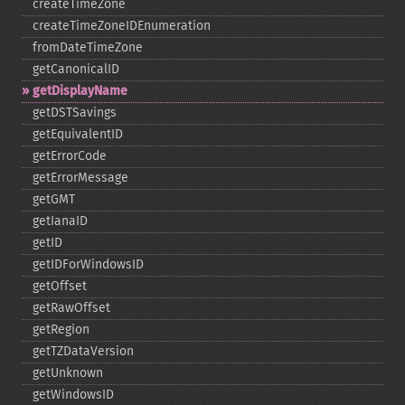
createTimeZone
createTimeZoneIDEnumeration
fromDateTimeZone
getCanonicalID
getDisplayName
getDSTSavings
getEquivalentID
getErrorCode
getErrorMessage
getGMT
getIanaID
getID
getIDForWindowsID
getOffset
getRawOffset
getRegion
getTZDataVersion
getUnknown
getWindowsID