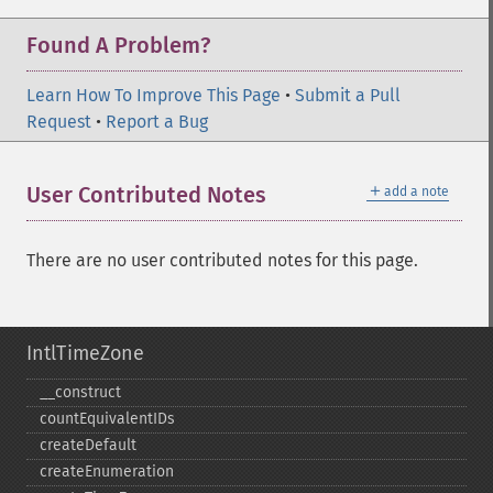
Found A Problem?
Learn How To Improve This Page
•
Submit a Pull
Request
•
Report a Bug
＋
User Contributed Notes
add a note
There are no user contributed notes for this page.
IntlTimeZone
_​_​construct
countEquivalentIDs
createDefault
createEnumeration