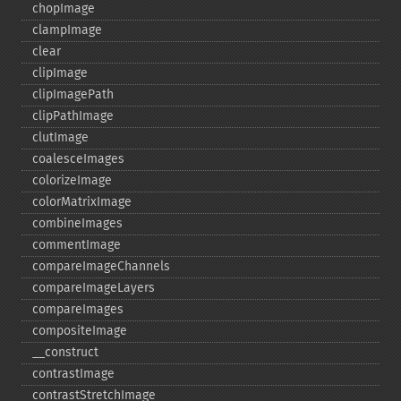
chopImage
clampImage
clear
clipImage
clipImagePath
clipPathImage
clutImage
coalesceImages
colorizeImage
colorMatrixImage
combineImages
commentImage
compareImageChannels
compareImageLayers
compareImages
compositeImage
_​_​construct
contrastImage
contrastStretchImage