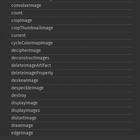
convolveImage
count
cropImage
cropThumbnailImage
current
cycleColormapImage
decipherImage
deconstructImages
deleteImageArtifact
deleteImageProperty
deskewImage
despeckleImage
destroy
displayImage
displayImages
distortImage
drawImage
edgeImage