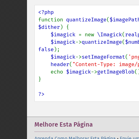
function 
quantizeImage
(
$imagePat
$dither
) {

$imagick 
= new 
\Imagick
(
real
$imagick
->
quantizeImage
(
$num
false
);

$imagick
->
setImageFormat
(
'pn
header
(
"Content-Type: image/
    echo 
$imagick
->
getImageBlob
()
}

?>
Melhore Esta Página
Aprenda Como Melhorar Esta Página
•
Envie um