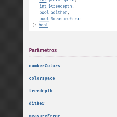
int
$treedepth
,
bool
$dither
,
bool
$measureError
):
bool
Parâmetros
¶
numberColors
colorspace
treedepth
dither
measureError