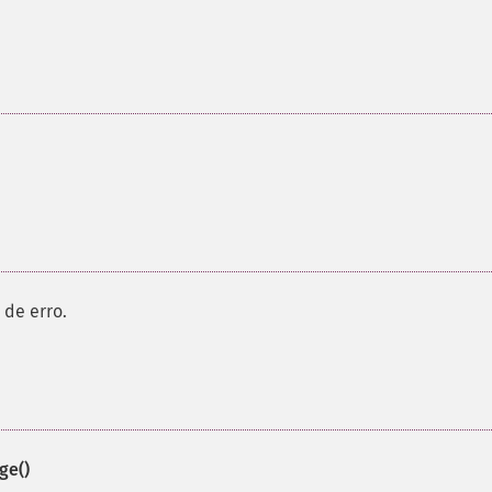
de erro.
ge()