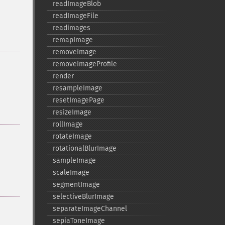
readImageBlob
readImageFile
readimages
remapImage
removeImage
removeImageProfile
render
resampleImage
resetImagePage
resizeImage
rollImage
rotateImage
rotationalBlurImage
sampleImage
scaleImage
segmentImage
selectiveBlurImage
separateImageChannel
sepiaToneImage