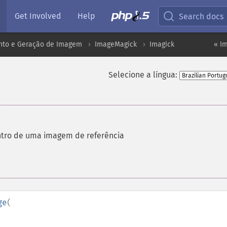
Get Involved
Help
Search docs
to e Geração de Imagem
ImageMagick
Imagick
« Im
Selecione a língua:
entro de uma imagem de referência
ge
(