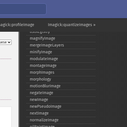
labelImage
levelImage
linearStretchImage
agick::profileImage
liquidRescaleImage
Imagick::quantizeImages »
listRegistry
magnifyImage
mergeImageLayers
minifyImage
modulateImage
montageImage
morphImages
morphology
motionBlurImage
negateImage
newImage
newPseudoImage
nextImage
normalizeImage
oilPaintImage