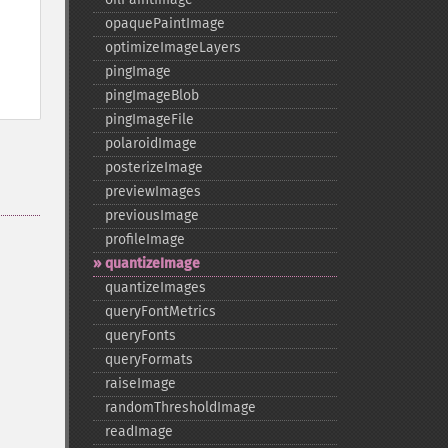
opaquePaintImage
optimizeImageLayers
pingImage
pingImageBlob
pingImageFile
polaroidImage
posterizeImage
previewImages
previousImage
profileImage
quantizeImage
quantizeImages
queryFontMetrics
queryFonts
queryFormats
raiseImage
randomThresholdImage
readImage