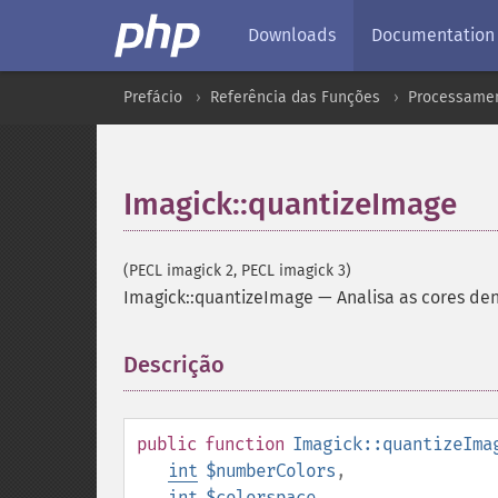
Downloads
Documentation
Prefácio
Referência das Funções
Processamen
Imagick::quantizeImage
(PECL imagick 2, PECL imagick 3)
Imagick::quantizeImage
—
Analisa as cores d
Descrição
¶
public
function
Imagick::quantizeIma
int
$numberColors
,
int
$colorspace
,