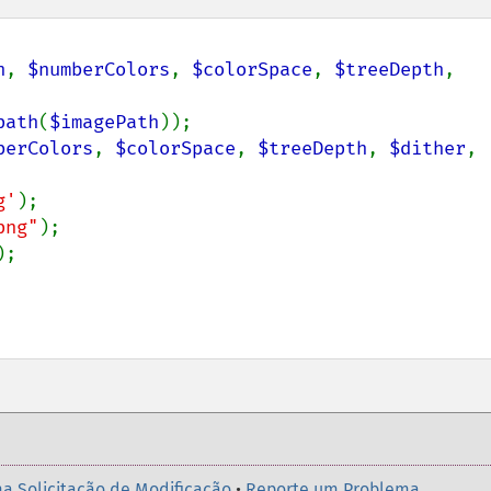
h
, 
$numberColors
, 
$colorSpace
, 
$treeDepth
, 
path
(
$imagePath
));

berColors
, 
$colorSpace
, 
$treeDepth
, 
$dither
, 
g'
);

png"
);

;

a Solicitação de Modificação
•
Reporte um Problema