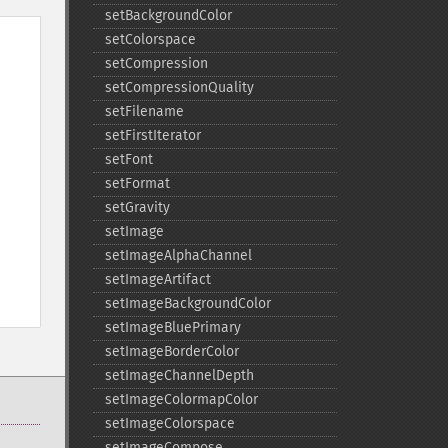
setBackgroundColor
setColorspace
setCompression
setCompressionQuality
setFilename
setFirstIterator
setFont
setFormat
setGravity
setImage
setImageAlphaChannel
setImageArtifact
setImageBackgroundColor
setImageBluePrimary
setImageBorderColor
setImageChannelDepth
setImageColormapColor
setImageColorspace
setImageCompose