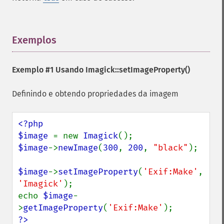
getImageColors
getImageColorspace
getImageCompose
Exemplos
¶
getImageCompression
getImageCompressionQuality
getImageDelay
Exemplo #1 Usando
Imagick::setImageProperty()
getImageDepth
getImageDispose
Definindo e obtendo propriedades da imagem
getImageDistortion
getImageFilename
<?php

getImageFormat
$image 
= new 
Imagick
getImageGamma
$image
->
newImage
(
300
, 
200
, 
"black"
);

getImageGeometry
getImageGravity
$image
->
setImageProperty
(
'Exif:Make'
, 
getImageGreenPrimary
'Imagick'
);

getImageHeight
echo 
$image
-
getImageHistogram
>
getImageProperty
(
'Exif:Make'
getImageInterlaceScheme
?>
getImageInterpolateMethod