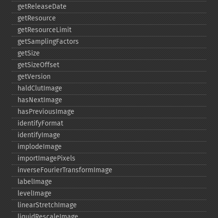
getReleaseDate
getResource
getResourceLimit
getSamplingFactors
getSize
getSizeOffset
getVersion
haldClutImage
hasNextImage
hasPreviousImage
identifyFormat
identifyImage
implodeImage
importImagePixels
inverseFourierTransformImage
labelImage
levelImage
linearStretchImage
liquidRescaleImage