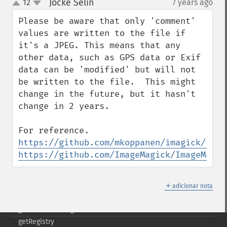
Jocke Selin
12
7 years ago
¶
getImageTotalInkDensity
up
down
getImageType
Please be aware that only 'comment' 
getImageUnits
values are written to the file if 
getImageVirtualPixelMethod
it's a JPEG. This means that any 
getImageWhitePoint
other data, such as GPS data or Exif 
getImageWidth
data can be 'modified' but will not 
getInterlaceScheme
be written to the file.  This might 
getIteratorIndex
change in the future, but it hasn't 
getNumberImages
change in 2 years. 

getOption
getPackageName
getPage
https://github.com/mkoppanen/imagick/issu
getPixelIterator
https://github.com/ImageMagick/ImageMagic
getPixelRegionIterator
getPointSize
＋
getQuantum
adicionar nota
getQuantumDepth
getQuantumRange
getRegistry