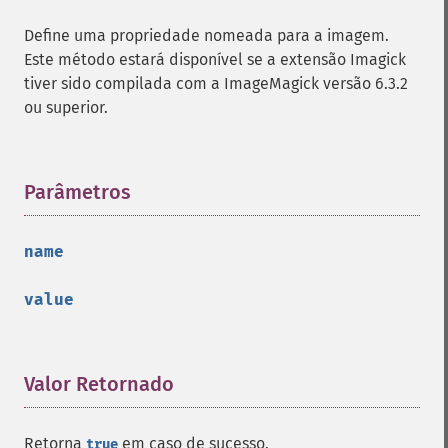
getFont
getFormat
Define uma propriedade nomeada para a imagem.
getGravity
Este método estará disponível se a extensão Imagick
getHomeURL
tiver sido compilada com a ImageMagick versão 6.3.2
getImage
ou superior.
getImageAlphaChannel
getImageArtifact
getImageBackgroundColor
Parâmetros
¶
getImageBlob
getImageBluePrimary
getImageBorderColor
name
getImageChannelDepth
getImageChannelDistortion
value
getImageChannelDistortions
getImageChannelKurtosis
getImageChannelMean
Valor Retornado
¶
getImageChannelRange
getImageChannelStatistics
getImageColormapColor
Retorna
em caso de sucesso.
true