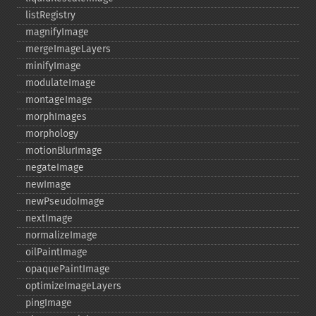
listRegistry
magnifyImage
mergeImageLayers
minifyImage
modulateImage
montageImage
morphImages
morphology
motionBlurImage
negateImage
newImage
newPseudoImage
nextImage
normalizeImage
oilPaintImage
opaquePaintImage
optimizeImageLayers
pingImage