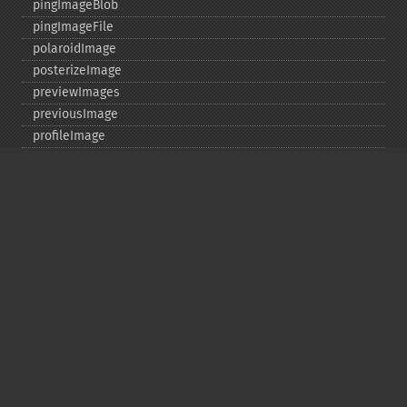
pingImageBlob
pingImageFile
polaroidImage
posterizeImage
previewImages
previousImage
profileImage
quantizeImage
quantizeImages
queryFontMetrics
queryFonts
queryFormats
raiseImage
randomThresholdImage
readImage
readImageBlob
readImageFile
readimages
remapImage