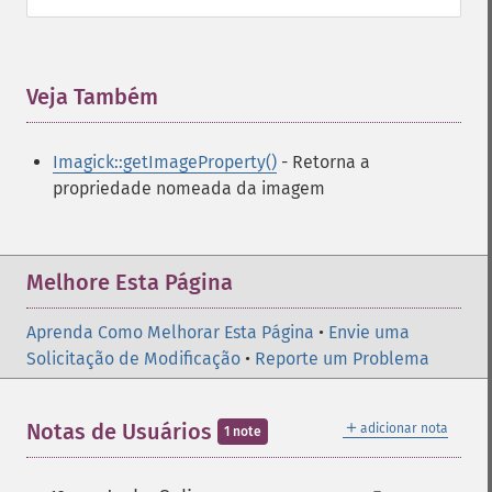
getImageIterations
getImageLength
getImageMimeType
Veja Também
¶
getImageOrientation
getImagePage
getImagePixelColor
Imagick::getImageProperty()
- Retorna a
getImageProfile
propriedade nomeada da imagem
getImageProfiles
getImageProperties
getImageProperty
Melhore Esta Página
getImageRedPrimary
getImageRegion
Aprenda Como Melhorar Esta Página
•
Envie uma
getImageRenderingIntent
Solicitação de Modificação
•
Reporte um Problema
getImageResolution
getImagesBlob
getImageScene
＋
Notas de Usuários
adicionar nota
1 note
getImageSignature
getImageTicksPerSecond