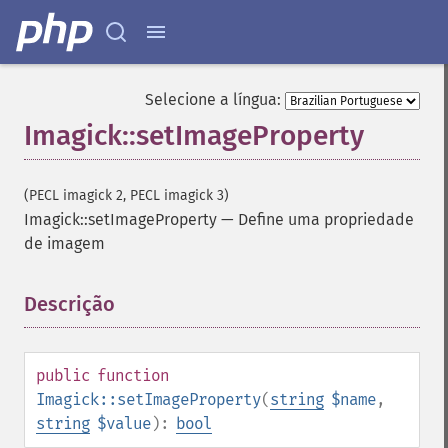
equalizeImage
evaluateImage
exportImagePixels
extentImage
Selecione a língua:
flipImage
Imagick::setImageProperty
floodFillPaintImage
flopImage
forwardFourierTransformImage
(PECL imagick 2, PECL imagick 3)
frameImage
Imagick::setImageProperty
—
Define uma propriedade
functionImage
de imagem
fxImage
gammaImage
Descrição
¶
gaussianBlurImage
getColorspace
getCompression
public
function
getCompressionQuality
Imagick::setImageProperty
(
string
$name
,
getCopyright
string
$value
):
bool
getFilename