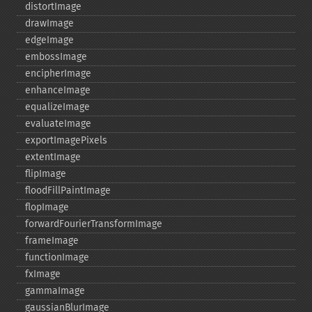
distortImage
drawImage
edgeImage
embossImage
encipherImage
enhanceImage
equalizeImage
evaluateImage
exportImagePixels
extentImage
flipImage
floodFillPaintImage
flopImage
forwardFourierTransformImage
frameImage
functionImage
fxImage
gammaImage
gaussianBlurImage