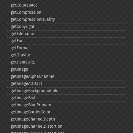
getColorspace
getCompression
getCompressionQuality
getCopyright
getFilename
getFont
getFormat
getGravity
getHomeURL
getImage
getImageAlphaChannel
getImageArtifact
getImageBackgroundColor
getImageBlob
getImageBluePrimary
getImageBorderColor
getImageChannelDepth
getImageChannelDistortion