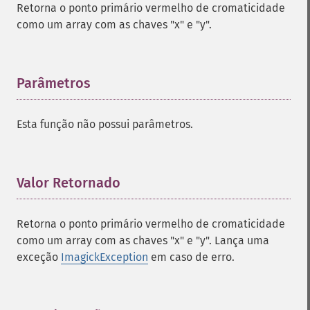
Retorna o ponto primário vermelho de cromaticidade
borderImage
como um array com as chaves "x" e "y".
brightnessContrastImage
charcoalImage
chopImage
clampImage
Parâmetros
¶
clear
clipImage
Esta função não possui parâmetros.
clipImagePath
clipPathImage
clutImage
coalesceImages
Valor Retornado
¶
colorizeImage
colorMatrixImage
Retorna o ponto primário vermelho de cromaticidade
combineImages
como um array com as chaves "x" e "y". Lança uma
commentImage
exceção
ImagickException
em caso de erro.
compareImageChannels
compareImageLayers
compareImages