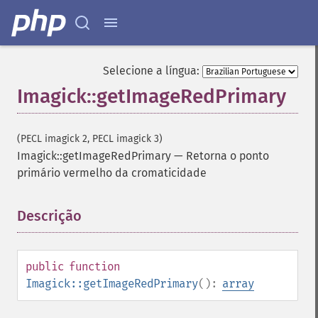
Imagick
Selecione a língua:
Imagick::getImageRedPrimary
adaptiveBlurImage
adaptiveResizeImage
adaptiveSharpenImage
(PECL imagick 2, PECL imagick 3)
adaptiveThresholdImage
Imagick::getImageRedPrimary
—
Retorna o ponto
addImage
primário vermelho da cromaticidade
addNoiseImage
affineTransformImage
animateImages
Descrição
¶
annotateImage
appendImages
autoLevelImage
public
function
blackThresholdImage
Imagick::getImageRedPrimary
():
array
blueShiftImage
blurImage