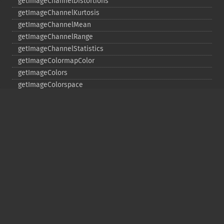
getImageChannelDistortions
getImageChannelKurtosis
getImageChannelMean
getImageChannelRange
getImageChannelStatistics
getImageColormapColor
getImageColors
getImageColorspace
getImageCompose
getImageCompression
getImageCompressionQuality
getImageDelay
getImageDepth
getImageDispose
getImageDistortion
getImageFilename
getImageFormat
getImageGamma
getImageGeometry