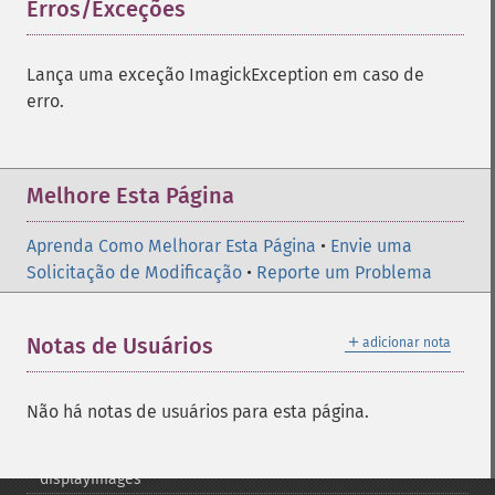
compositeImage
Erros/Exceções
¶
_​_​construct
contrastImage
Lança uma exceção ImagickException em caso de
contrastStretchImage
erro.
convolveImage
count
cropImage
cropThumbnailImage
Melhore Esta Página
current
cycleColormapImage
Aprenda Como Melhorar Esta Página
•
Envie uma
decipherImage
Solicitação de Modificação
•
Reporte um Problema
deconstructImages
deleteImageArtifact
＋
Notas de Usuários
adicionar nota
deleteImageProperty
deskewImage
despeckleImage
Não há notas de usuários para esta página.
destroy
displayImage
displayImages