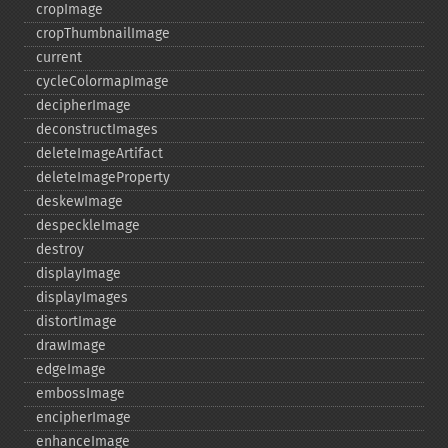
cropImage
cropThumbnailImage
current
cycleColormapImage
decipherImage
deconstructImages
deleteImageArtifact
deleteImageProperty
deskewImage
despeckleImage
destroy
displayImage
displayImages
distortImage
drawImage
edgeImage
embossImage
encipherImage
enhanceImage