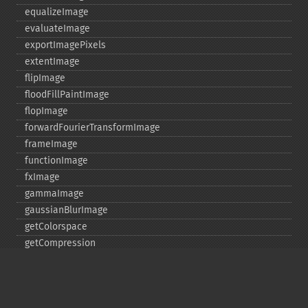
equalizeImage
evaluateImage
exportImagePixels
extentImage
flipImage
floodFillPaintImage
flopImage
forwardFourierTransformImage
frameImage
functionImage
fxImage
gammaImage
gaussianBlurImage
getColorspace
getCompression
getCompressionQuality
getCopyright
getFilename