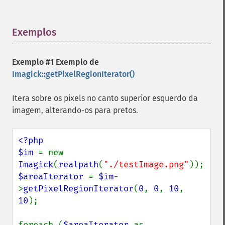
Exemplos
¶
Exemplo #1 Exemplo de
Imagick::getPixelRegionIterator()
Itera sobre os pixels no canto superior esquerdo da
imagem, alterando-os para pretos.
<?php

$im 
= new 
Imagick
(
realpath
(
"./testImage.png"
$areaIterator 
= 
$im
-
>
getPixelRegionIterator
(
0
, 
0
, 
10
, 
10
);

Imagick
adaptiveBlurImage
foreach (
$areaIterator 
as 