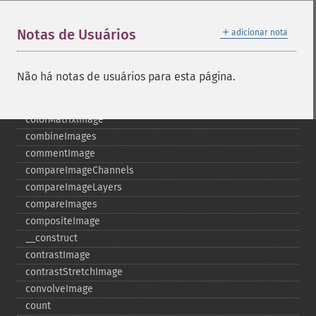
clear
clipImage
＋
Notas de Usuários
adicionar nota
clipImagePath
clipPathImage
clutImage
Não há notas de usuários para esta página.
coalesceImages
colorizeImage
colorMatrixImage
combineImages
commentImage
compareImageChannels
compareImageLayers
compareImages
compositeImage
_​_​construct
contrastImage
contrastStretchImage
convolveImage
count