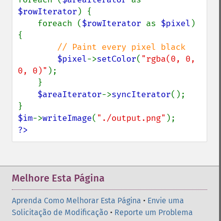
adaptiveResizeImage
$rowIterator
) {

adaptiveSharpenImage
    foreach (
$rowIterator 
as 
$pixel
) 
adaptiveThresholdImage
{

addImage
// Paint every pixel black

addNoiseImage
$pixel
->
setColor
(
"rgba(0, 0, 
affineTransformImage
0, 0)"
);

animateImages
    }

annotateImage
$areaIterator
->
syncIterator
();

appendImages
autoLevelImage
$im
->
writeImage
(
"./output.png"
blackThresholdImage
?>
blueShiftImage
blurImage
borderImage
brightnessContrastImage
Melhore Esta Página
charcoalImage
chopImage
Aprenda Como Melhorar Esta Página
•
Envie uma
clampImage
Solicitação de Modificação
•
Reporte um Problema