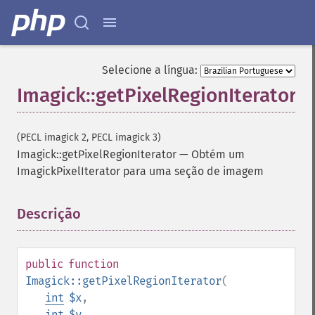
Selecione a língua:
Imagick::getPixelRegionIterator
(PECL imagick 2, PECL imagick 3)
Imagick::getPixelRegionIterator
—
Obtém um
ImagickPixelIterator para uma seção de imagem
Descrição
¶
public
function
Imagick::getPixelRegionIterator
(
int
$x
,
int
$y
,