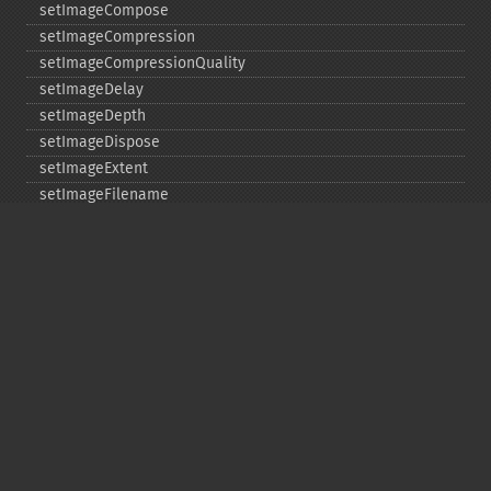
setImageCompose
setImageCompression
setImageCompressionQuality
setImageDelay
setImageDepth
setImageDispose
setImageExtent
setImageFilename
setImageFormat
setImageGamma
setImageGravity
setImageGreenPrimary
setImageInterlaceScheme
setImageInterpolateMethod
setImageIterations
setImageMatte
setImageOrientation
setImagePage
setImageProfile