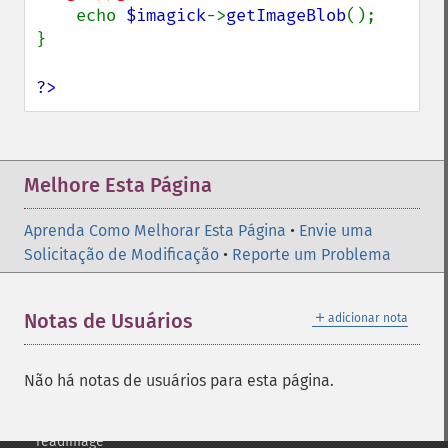
oilPaintImage
    echo 
$imagick
->
getImageBlob
();

opaquePaintImage
}

optimizeImageLayers
pingImage
?>
pingImageBlob
pingImageFile
polaroidImage
posterizeImage
Melhore Esta Página
previewImages
previousImage
Aprenda Como Melhorar Esta Página
•
Envie uma
profileImage
Solicitação de Modificação
•
Reporte um Problema
quantizeImage
quantizeImages
＋
Notas de Usuários
adicionar nota
queryFontMetrics
queryFonts
queryFormats
Não há notas de usuários para esta página.
raiseImage
randomThresholdImage
readImage