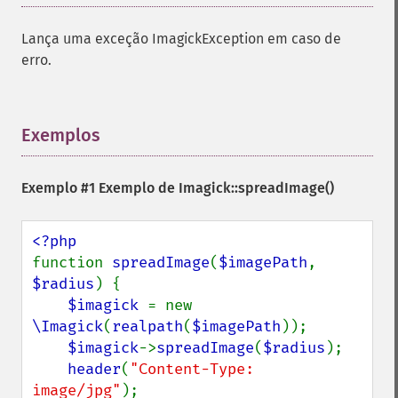
inverseFourierTransformImage
labelImage
Lança uma exceção ImagickException em caso de
levelImage
erro.
linearStretchImage
liquidRescaleImage
listRegistry
magnifyImage
Exemplos
¶
mergeImageLayers
minifyImage
Exemplo #1 Exemplo de
Imagick::spreadImage()
modulateImage
montageImage
morphImages
morphology
function 
spreadImage
(
$imagePath
, 
motionBlurImage
$radius
) {

negateImage
$imagick 
= new 
newImage
\Imagick
(
realpath
(
$imagePath
));

newPseudoImage
$imagick
->
spreadImage
(
$radius
);

nextImage
header
(
"Content-Type: 
normalizeImage
image/jpg"
);
