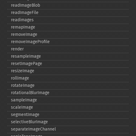
readImageBlob
readImageFile
readimages
remapImage
removeImage
removeImageProfile
render
resampleImage
resetImagePage
resizeImage
rollImage
rotateImage
rotationalBlurImage
sampleImage
scaleImage
segmentImage
selectiveBlurImage
separateImageChannel