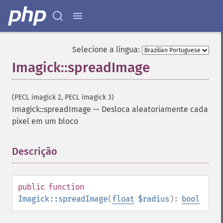
getImagesBlob
getImageScene
getImageSignature
getImageTicksPerSecond
Selecione a língua:
getImageTotalInkDensity
Imagick::spreadImage
getImageType
getImageUnits
getImageVirtualPixelMethod
(PECL imagick 2, PECL imagick 3)
getImageWhitePoint
Imagick::spreadImage
—
Desloca aleatoriamente cada
getImageWidth
pixel em um bloco
getInterlaceScheme
getIteratorIndex
getNumberImages
Descrição
¶
getOption
getPackageName
getPage
public
function
getPixelIterator
Imagick::spreadImage
(
float
$radius
):
bool
getPixelRegionIterator
getPointSize