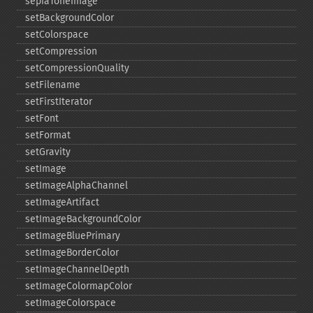
sepiaToneImage
setBackgroundColor
setColorspace
setCompression
setCompressionQuality
setFilename
setFirstIterator
setFont
setFormat
setGravity
setImage
setImageAlphaChannel
setImageArtifact
setImageBackgroundColor
setImageBluePrimary
setImageBorderColor
setImageChannelDepth
setImageColormapColor
setImageColorspace