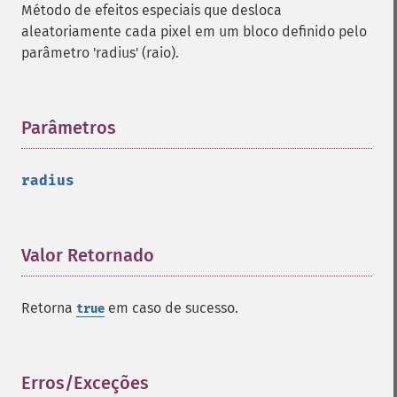
Método de efeitos especiais que desloca
getQuantum
aleatoriamente cada pixel em um bloco definido pelo
getQuantumDepth
parâmetro 'radius' (raio).
getQuantumRange
getRegistry
getReleaseDate
getResource
Parâmetros
¶
getResourceLimit
getSamplingFactors
radius
getSize
getSizeOffset
getVersion
haldClutImage
Valor Retornado
¶
hasNextImage
hasPreviousImage
Retorna
em caso de sucesso.
true
identifyFormat
identifyImage
implodeImage
importImagePixels
Erros/Exceções
¶