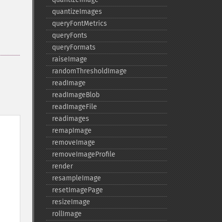
quantizeImages
queryFontMetrics
queryFonts
queryFormats
raiseImage
randomThresholdImage
readImage
readImageBlob
readImageFile
readimages
remapImage
removeImage
removeImageProfile
render
resampleImage
resetImagePage
resizeImage
rollImage