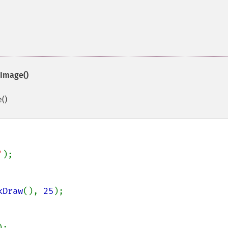
dImage()
()
'
);

kDraw
(), 
25
);

);
