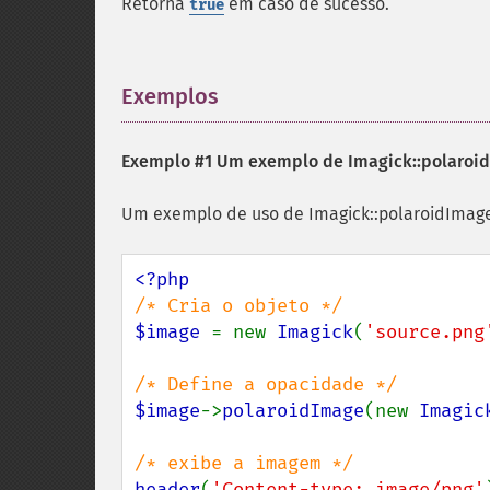
Retorna
em caso de sucesso.
true
Exemplos
¶
Exemplo #1 Um exemplo de
Imagick::polaroi
Um exemplo de uso de Imagick::polaroidImage
$image 
= new 
Imagick
(
'source.png
$image
->
polaroidImage
(new 
Imagic
header
(
'Content-type: image/png'