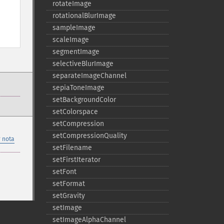
rotateImage
rotationalBlurImage
sampleImage
scaleImage
segmentImage
selectiveBlurImage
separateImageChannel
sepiaToneImage
setBackgroundColor
setColorspace
setCompression
setCompressionQuality
 nota
setFilename
setFirstIterator
setFont
setFormat
setGravity
setImage
setImageAlphaChannel