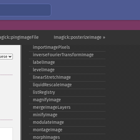
haldClutImage
hasNextImage
hasPreviousImage
identifyFormat
identifyImage
agick::pingImageFile
Imagick::posterizeImage »
implodeImage
importImagePixels
inverseFourierTransformImage
labelImage
levelImage
linearStretchImage
liquidRescaleImage
listRegistry
magnifyImage
mergeImageLayers
minifyImage
modulateImage
montageImage
morphImages