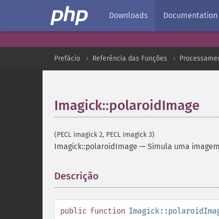
Downloads
Documentation
Prefácio
Referência das Funções
Processamen
Imagick::polaroidImage
(PECL imagick 2, PECL imagick 3)
Imagick::polaroidImage
—
Simula uma imagem
Descrição
¶
public
function
Imagick::polaroidIma