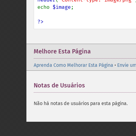
echo 
$image
;

?>
Melhore Esta Página
Aprenda Como Melhorar Esta Página
•
Envie um
Notas de Usuários
Não há notas de usuários para esta página.