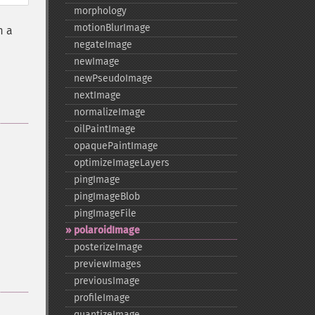
morphology
motionBlurImage
m a
negateImage
newImage
newPseudoImage
nextImage
normalizeImage
oilPaintImage
opaquePaintImage
optimizeImageLayers
pingImage
pingImageBlob
pingImageFile
polaroidImage
posterizeImage
previewImages
previousImage
profileImage
quantizeImage