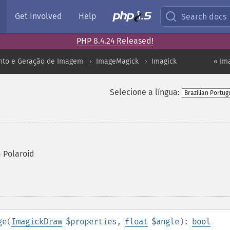
Get Involved
Help
Search docs
PHP 8.4.24 Released!
to e Geração de Imagem
ImageMagick
Imagick
« Im
Selecione a língua:
 Polaroid
ge
(
ImagickDraw
$properties
,
float
$angle
):
bool