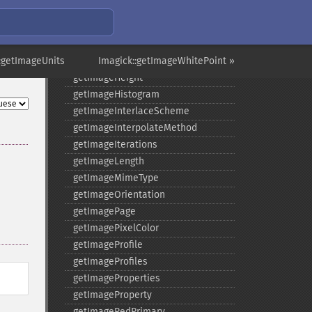
getImageGamma
getImageGeometry
getImageGravity
::getImageUnits
getImageGreenPrimary
Imagick::getImageWhitePoint »
getImageHeight
getImageHistogram
getImageInterlaceScheme
getImageInterpolateMethod
getImageIterations
getImageLength
getImageMimeType
getImageOrientation
getImagePage
getImagePixelColor
getImageProfile
getImageProfiles
getImageProperties
getImageProperty
getImageRedPrimary