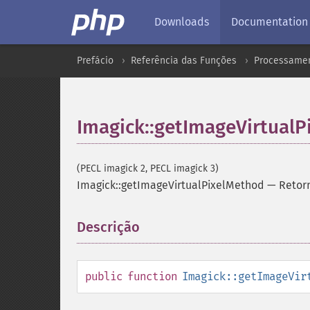
Downloads
Documentation
Prefácio
Referência das Funções
Processamen
Imagick::getImageVirtual
(PECL imagick 2, PECL imagick 3)
Imagick::getImageVirtualPixelMethod
—
Retorn
Descrição
¶
public
function
Imagick::getImageVir