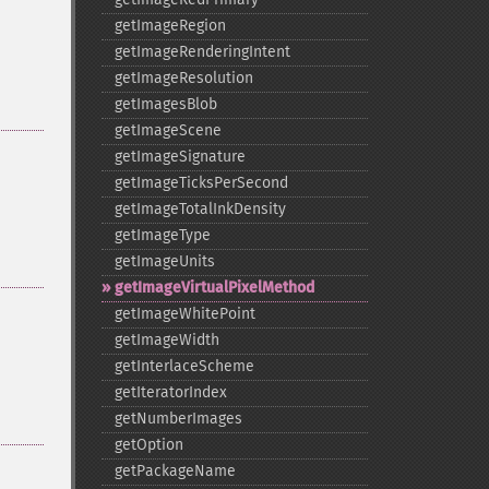
getImageRegion
getImageRenderingIntent
getImageResolution
getImagesBlob
getImageScene
getImageSignature
getImageTicksPerSecond
getImageTotalInkDensity
getImageType
getImageUnits
getImageVirtualPixelMethod
getImageWhitePoint
getImageWidth
getInterlaceScheme
getIteratorIndex
getNumberImages
getOption
getPackageName