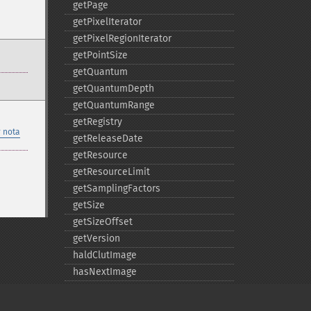
getPage
getPixelIterator
getPixelRegionIterator
getPointSize
getQuantum
getQuantumDepth
getQuantumRange
getRegistry
 nota
getReleaseDate
getResource
getResourceLimit
getSamplingFactors
getSize
getSizeOffset
getVersion
haldClutImage
hasNextImage
hasPreviousImage
identifyFormat