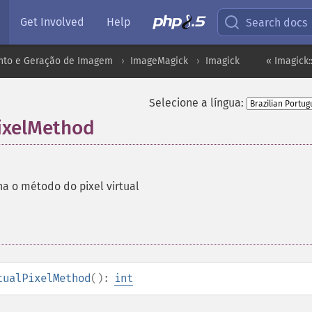
Get Involved
Help
Search docs
to e Geração de Imagem
ImageMagick
Imagick
« Imagick
Selecione a língua:
PixelMethod
a o método do pixel virtual
tualPixelMethod
():
int