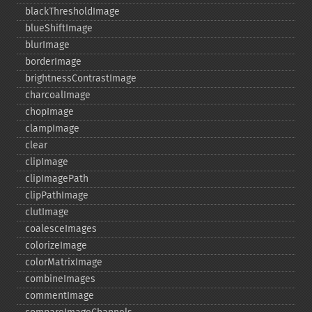
blackThresholdImage
blueShiftImage
blurImage
borderImage
brightnessContrastImage
charcoalImage
chopImage
clampImage
clear
clipImage
clipImagePath
clipPathImage
clutImage
coalesceImages
colorizeImage
colorMatrixImage
combineImages
commentImage