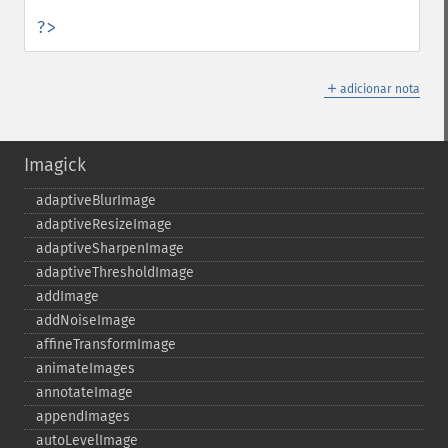
?>
＋
adicionar nota
Imagick
adaptiveBlurImage
adaptiveResizeImage
adaptiveSharpenImage
adaptiveThresholdImage
addImage
addNoiseImage
affineTransformImage
animateImages
annotateImage
appendImages
autoLevelImage