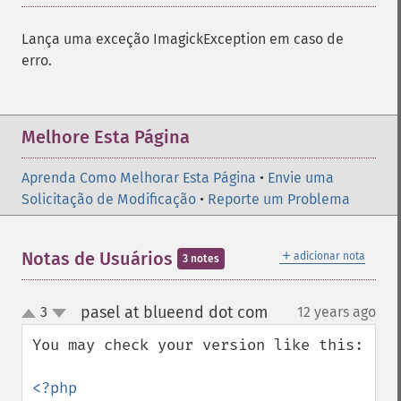
Lança uma exceção ImagickException em caso de
erro.
Melhore Esta Página
Aprenda Como Melhorar Esta Página
•
Envie uma
Solicitação de Modificação
•
Reporte um Problema
＋
Notas de Usuários
adicionar nota
3 notes
pasel at blueend dot com
3
12 years ago
¶
up
down
You may check your version like this:

<?php
