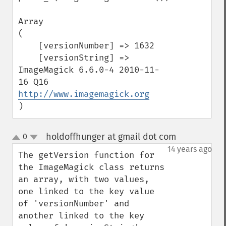
Array

(

    [versionNumber] => 1632

    [versionString] => 
ImageMagick 6.6.0-4 2010-11-
16 Q16 
http://www.imagemagick.org
)
holdoffhunger at gmail dot com
0
¶
up
down
14 years ago
The getVersion function for 
the ImageMagick class returns 
an array, with two values, 
one linked to the key value 
of 'versionNumber' and 
another linked to the key 