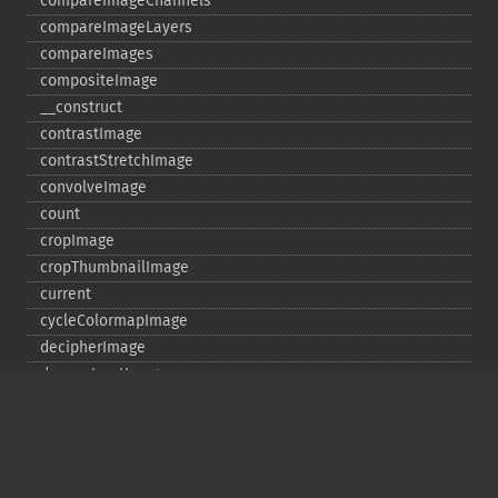
compareImageChannels
compareImageLayers
compareImages
compositeImage
_​_​construct
contrastImage
contrastStretchImage
convolveImage
count
cropImage
cropThumbnailImage
current
cycleColormapImage
decipherImage
deconstructImages
deleteImageArtifact
deleteImageProperty
deskewImage
despeckleImage