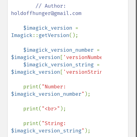
// Author: 
holdoffhunger@gmail.com

$imagick_version 
= 
Imagick
::
getVersion
();

$imagick_version_number 
= 
$imagick_version
[
'versionNumber'
];

$imagick_version_string 
= 
$imagick_version
[
'versionString'
];

    print(
"Number: 
$imagick_version_number
"
);

    print(
"<br>"
);

    print(
"String: 
$imagick_version_string
"
);
