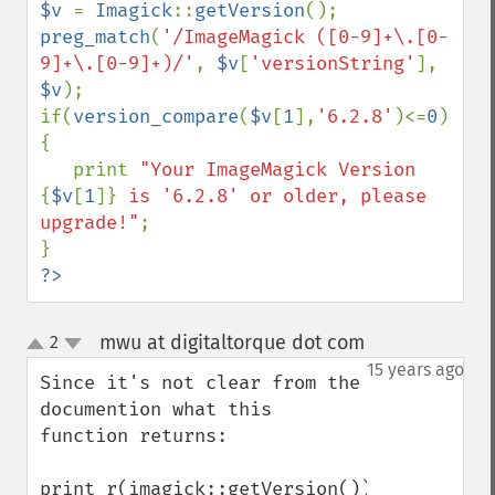
$v 
= 
Imagick
::
getVersion
preg_match
(
'/ImageMagick ([0-9]+\.[0-
9]+\.[0-9]+)/'
, 
$v
[
'versionString'
], 
$v
);

if(
version_compare
(
$v
[
1
],
'6.2.8'
)<=
0
)
{

   print 
"Your ImageMagick Version 
{
$v
[
1
]}
 is '6.2.8' or older, please 
upgrade!"
;

?>
mwu at digitaltorque dot com
2
¶
up
down
15 years ago
Since it's not clear from the 
documention what this 
function returns:

print_r(imagick::getVersion());
