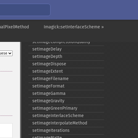
setImageChannelDepth
setImageColormapColor
setImageColorspace
tualPixelMethod
setImageCompose
Imagick::setInterlaceScheme »
setImageCompression
setImageCompressionQuality
setImageDelay
setImageDepth
setImageDispose
setImageExtent
setImageFilename
setImageFormat
setImageGamma
setImageGravity
setImageGreenPrimary
setImageInterlaceScheme
setImageInterpolateMethod
setImageIterations
setImageMatte