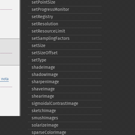
setPointSize
setProgressMonitor
setRegistry
setResolution
setResourceLimit
setSamplingFactors
setSize
setSizeOffset
setType
shadeImage
shadowImage
 nota
sharpenImage
shaveImage
shearImage
sigmoidalContrastImage
sketchImage
smushImages
solarizeImage
sparseColorImage