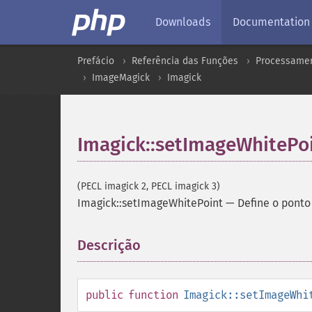
Downloads
Documentation
Prefácio
Referência das Funções
Processamen
ImageMagick
Imagick
Imagick::setImageWhitePo
(PECL imagick 2, PECL imagick 3)
Imagick::setImageWhitePoint
—
Define o pont
Descrição
¶
public
function
Imagick::setImageWhi