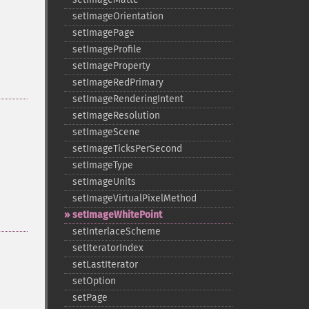
setImageOrientation
setImagePage
setImageProfile
setImageProperty
setImageRedPrimary
setImageRenderingIntent
setImageResolution
setImageScene
setImageTicksPerSecond
setImageType
setImageUnits
setImageVirtualPixelMethod
setImageWhitePoint
setInterlaceScheme
setIteratorIndex
setLastIterator
setOption
setPage