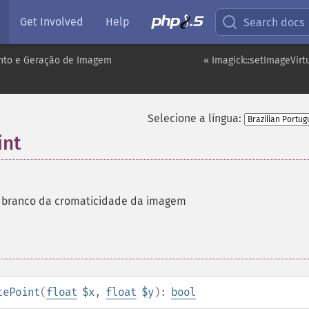
Get Involved
Help
Search docs
to e Geração de Imagem
« Imagick::setImageVir
Selecione a língua:
int
o branco da cromaticidade da imagem
tePoint
(
float
$x
,
float
$y
):
bool